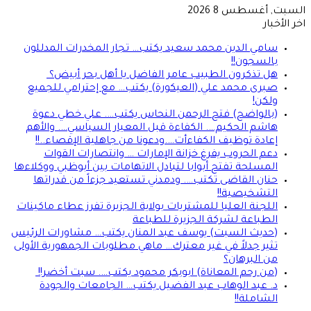
سبت, أغسطس 8 2026
ر الأخبار
سامي الدين محمد سعيد يكتب… تجار المخدرات المدللون
بالسجون!!
هل تذكرون الطبيب عامر الفاضل يا أهل بحر أبيض؟
صبرى محمد علي (العيكورة) يكتب… مع إحترامي للجميع
ولكن!
(بالواضح) فتح الرحمن النحاس يكتب…. علي خطي دعوة
هاشم الحكيم…. الكفاءة قبل المعيار السياسي…. والأهم
إعادة توظيف الكفاءأت….ودعونا من جاهلية الإقصاء..!!
دعم الحروب يفرغ خزانة الإمارات … وانتصارات القوات
المسلحة تفتح أبوابا لتبادل الاتهامات بين أبوظبي ووكلاءها
حنان القاضى تكتب…. ودمدني تستعيد جزءاً من قدراتها
التشخيصية!!
اللجنة العليا للمشتريات بولاية الجزيرة تفرز عطاء ماكينات
الطباعة لشركة الجزيرة للطباعة
(حديث السبت) يوسف عبد المنان يكتب… مشاورات الرئيس
تثير جدلاً في غير معترك… ماهي مطلوبات الجمهورية الأولى
من البرهان؟
(من رحم المعاناة) ابوبكر محمود يكتب…. سبت أخضر!!
د. عبد الوهاب عبد الفضيل يكتب… الجامعات والجودة
الشاملة!!