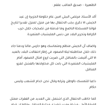
الظهيرة – صديق العاقب علقم :
أكد الأستاذ مرتضي البيلي امين عام حكومة الجزيرة إن عيد
الجيش ٧١ ذكري يجب الاحتفال بها من منزل لمنزل تقديرا لتاريخ
قواتنا المسلحة الناصع وما قدمته من تضحيات خلال حرب
الكرامة وتحرير البلاد من دنس المليشيات المتمردة.
واضاف أن الجيش منظم ومتماسك وهو حارس مالنا ودمنا جاء
ذلك خلال مخاطبته ليلة الصمود في إطار احتفالات البلاد بالعيد
٧١ التي أقيمت بالمناقل التي ضربت اروع امثال الصمود أمام
المليشيات المتمردة التي باءت كل محاولاتها بالفشل لغزو
المناقل.
داعيا للتمسك بالوطن وترابه وقال نحن خدام للشعب وليس
حكام.
كما خاطب الاحتفال الذي اشتمل علي العديد من الفقرات ممثل
الفرقة الأولى مشاة ومدير تنفيذي محلية المناقل وقالوا إن قيام