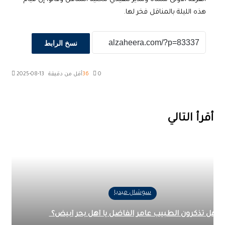
هذه الليلة بالمناقل فخر لها.
نسخ الرابط
0
36
أقل من دقيقة
2025-08-13
‫X
طباعة
تيلقرام
ماسنجر
ماسنجر
واتساب
مشاركة
فيسبوك
عبر
البريد
أقرأ التالي
سوشال ميديا
ل تذكرون الطبيب عامر الفاضل يا أهل بحر أبيض؟