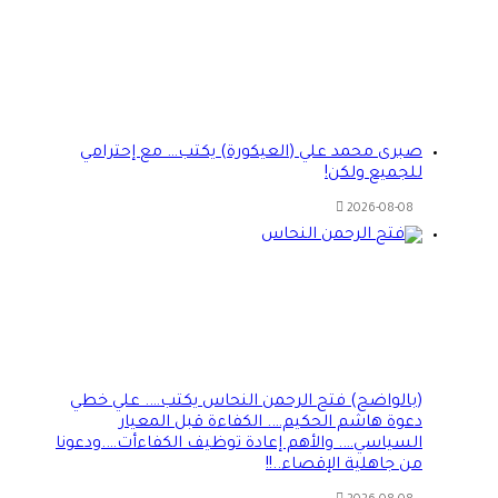
صبرى محمد علي (العيكورة) يكتب… مع إحترامي
للجميع ولكن!
2026-08-08
(بالواضح) فتح الرحمن النحاس يكتب…. علي خطي
دعوة هاشم الحكيم…. الكفاءة قبل المعيار
السياسي…. والأهم إعادة توظيف الكفاءأت….ودعونا
من جاهلية الإقصاء..!!