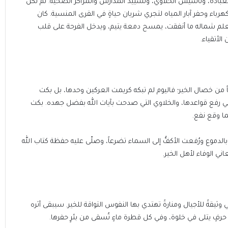
عبادة، وتأسيس الخلاوي، وتشييد المدارس والمراكز الصحية. لم تكن
رباء وحفر آبار المياه لتجري شريان حياةٍ في القرى المنسية. كان
 تعلم شماله ما أنفقت، يمسح دمعة يتيم، ويدخل الفرحة على قلب
لأتقياء.
 من خصال الخير؛ فاليوم لم تبكه كريمت العركين وحدها، بل بكت
لتي رفع قواعدها، والخلاوي التي صدحت بآيات الله بفضل جهده. بكت
نما وقع نفع.
الدموع ورُفعت الأكفُّ إلى السماء تضرعاً، وصلّى عليه حفظة كتاب الله
 الوفاء لأهل الخير.
يقةً للأجيال ومنارةً تهتدي بها النفوس التواقة للخير. سيبقى أثره
رفٍ يتلى في خلوة، وفي كل قطرة ماءٍ تُسقى من بئرٍ حفرها.