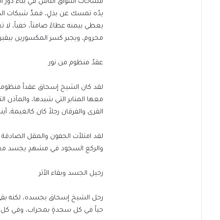
مساحات أشواق الناس في بناء دور ال
يدُه تمسك عن بذلٍ، فمدَّ شبكات الكه
يعطي بيمنه عطاءً صامتاً، خفياً، لا
محروم، ويجبر كسر المكسورين بيقين ا
​عقدٌ منظوم من نور
​لقد كان الشيخ إسحاق عقداً منظوماً
معها المنابر التي شيدها، والمآذن ا
القرى والفرقان رجلاً كان كالغيمة، أي
​لقد امتلأت الجفون والمقل الصادقة ب
والركع السجود في مشهدٍ يجسد معاني
​رحيل الجسد وبقاء الأثر
​رحل الشيخ إسحاق بجسده، لكنه بقي وث
حياً في كل سجدةٍ بمحراب، وفي كل ح