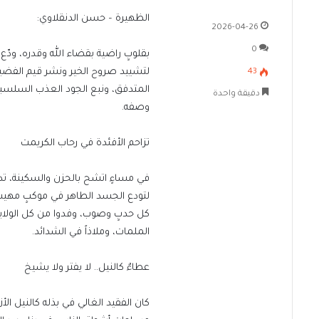
الظهيرة – حسن الدنقلاوي:
2026-04-26
0
​بقلوبٍ راضية بقضاء الله وقدره، ودّع 
لتشييد صروح الخير ونشر قيم الفضيل
43
المتدفق، ونبع الجود العذب السلسبيل، ا
دقيقة واحدة
وصفه.
​تزاحم الأفئدة في رحاب الكريمت
​في مساءٍ اتشح بالحزن والسكينة، تد
لتودع الجسد الطاهر في موكبٍ مهيب
كل حدبٍ وصوب، وفدوا من كل الولايات
الملمات، وملاذاً في الشدائد.
​عطاءٌ كالنيل.. لا يفتر ولا يشيخ
​كان الفقيد الغالي في بذله كالنيل ال