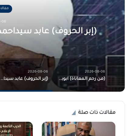
رة
كتب… شكرا كامل إدريس!!
2026-08-06
2026-08-06
(من رحم المعاناة) ابوبكر محمود يكتب…. لمة عافية بفضل الله والجيش!!
(إبر الحروف) عابد سيداحمد يكتب… شكرا كامل إدريس!!
مقالات ذات صلة