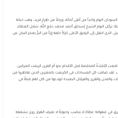
السودان اليوم واحداً من أنقى أبنائه، ورجلاً من طرازٍ فريد، وهب حياته
ة. ترجّل اليوم الشيخ إسحاق أحمد محمد دفع الله، شلال العطاء
لذي انتقل إلى الرفيق الأعلى تاركاً خلفه إرثاً من البرِّ يعجز البيان عن
افعت الأفئدةُ المخلصة قبل الأقدام نحو أم القرى كريمت العركين،
. لقد ضاقت كل المساحات في الكريمت بالمعزين الذين تقاطروا من
 والمدن والقرى والفرقان البعيدة ليودعوا من كان لهم قبلةً في
أزرق في عنفوانه؛ عطاءً لا ينضب، وحيويةً لا تعرف الهرم. روى بشغفه