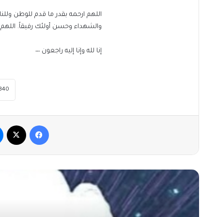
​اللهم ارحمه بقدر ما قدم للوطن وللن
والشهداء وحسن أولئك رفيقاً. اللهم 
​إنا لله وإنا إليه راجعون ٠٠٠
فيسبوك
‫X
أقرأ