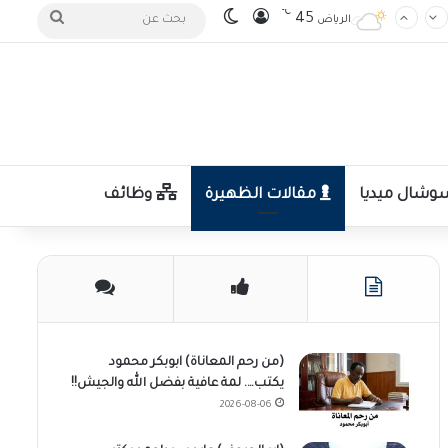
℃
تسجيل الدخول
الوضع المظلم
بحث
45
الرياض
عن
شال ميديا
مقالات الظهيرة
وظائف
(من رحم المعاناة) ابوبكر محمود
يكتب…. لمة عافية بفضل الله والجيش!!
2026-08-06