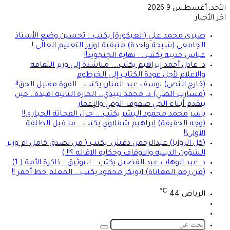
الأحد, أغسطس 9 2026
اخر الأخبار
صبرى محمد علي (العيكورة) يكتب… تحسين وضع الأستاذ
الجامعي (شبحة واحدة) متبقية لوزير التعليم العالي !
عباس حديبة يكتب…. نهاية الجنجويد!!
د. عادل أحمد إبراهيم يكتب…. مناشدة إلى وزير الثقافة
والاعلام لأجل عودة الكتاب إلى الخرطوم
(خارج النص) يوسف عبد المنان يكتب… القوة مقابل الحق!!
(مسارب الضي) د. محمد تبيدي… الحارة الثانية امبدة.. حين
يتقدم أبناء الحي صفوف الوقي والإعمار
ياسر محمد محمود البشر يكتب…. حـال القحـاتة الحيـارى!!
(وجه الحقيقة) إبراهيم شقلاوي يكتب… ما قبل الطلقة
الأولى!!
(كل الزوايا) عبدالرحمن دقش يكتب ( من نصدق كامل ام وزير
الشؤون الدينيه والاوقاف وحكايه الاقاله ؟!! )
د. عبد الوهاب عبد الفضيل يكتب… التوثيق… ذاكرة الأمة ( 1)
(من رحم المعاناة) ابوبكر محمود يكتب… المعلم خط أحمر !!
℃
الرياض
44
تسجيل
الوضع
الدخول
المظلم