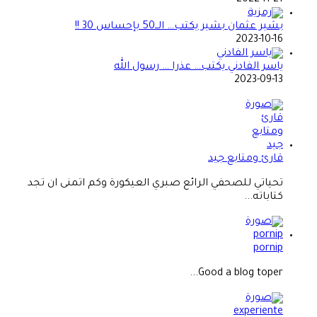
بشير عثمان بشير يكتب… الــ50 بإحساس 30 !!
2023-10-16
ياسر الفادني يكتب… عذرا … رسول الله
2023-09-13
قارئ ومتابع جيد
تحياتي للصحفي الرائع صبري العيكورة وكم اتمنى ان تجد
كتاباته...
pornip
Good a blog toper...