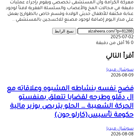
معركة الكرامة وأن المستشفى تخصصي ويقوم بإجراء عمليات
دقيقة في مجالات المخ والأعصاب والسلسلة الفقرية لافتاً لوجود
عنابة مكثفة للأطفال حديثي الولادة وقسم خاص بالطوارئ يعمل
علي مدار اليوم إضافة لوجود مصنع للاكسجين بالمستشفي ..
نسخ الرابط
2025-07-02
0
16
أقل من دقيقة
‫X
طباعة
تيلقرام
ماسنجر
ماسنجر
واتساب
مشاركة
فيسبوك
عبر
أقرأ التالي
البريد
سوشال ميديا
2026-08-09
فضح نفسه بنشاطه المشبوه وعلاقاته مع
ال دقلو وطرحه لقضايا تتعلق بمنفستو
الحركة الشعبية … الحلو يتربص بوزير مالية
حكومة تأسيس(كارلو جون)
سوشال ميديا
2026-08-08