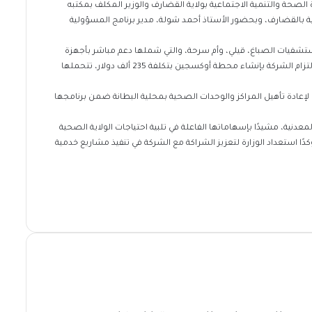
ة الصحة والتنمية الاجتماعية بولاية القضارف والوزير المكلف بمكتبه
ية بالقضارف، وبحضور الأستاذ أحمد شولة، مدير برنامج المسؤولية
شفيات الصباغ، قيلي، وأم سرحة، والتي شملها دعم مباشر بأجهزة
ومعدات طبية، سيارات إسعاف، وأنظمة طاقة شمسية. كما تم التأكيد على التزام الشركة بإنشاء محطة أوكسجين بتكلفة 235 ألف دولار، تتحملها
إعادة تأهيل المراكز والوحدات الصحية بمحلية البطانة ضمن برنامجها
لمعدنية، مشيدًا بإسهاماتها الفاعلة في تلبية احتياجات الولاية الصحية
ا استعداد الوزارة لتعزيز الشراكة مع الشركة في تنفيذ مشاريع خدمية