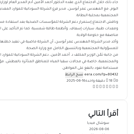
جاء ذلك خلال الاجتماع الذي عقده الدكتور أحمد الأمين آدم المدير العام لوزار
اليوم، مع المهندس عمر أبوسن، مدير فرع الشركة السودانية للموارد المعدن
المجتمعية بمحلية البطانة.
وناقش الاجتماع إستمرار دعم الشركة للمؤسسات الصحية بعد استفادة مست
مناصفة مع حكومة الولاية.
وأكد مدير الشركة المهندس عمر أبوسن، أن الشركة ماضية في تنفيذ خطتها ل
للمسؤولية المجتمعية وبالتنسيق الكامل مع وزارة الصحة.
من جانبه ثمّن الوزير المكلف د. أحمد الأمين، دعم الشركة السودانية للموارد ا
والمجتمعية، خاصة في مجالات سقيا المياه للمناطق المتأثرة بالعطش، مؤكدً
مستدامة تعود بالنفع على المواطن.
نسخ الرابط
0
18
دقيقة واحدة
2025-06-16
‫X
فيسبوك
ماسنجر
ماسنجر
واتساب
تيلقرام
طباعة
مشاركة
عبر
البريد
أقرأ التالي
سوشال ميديا
2026-08-06