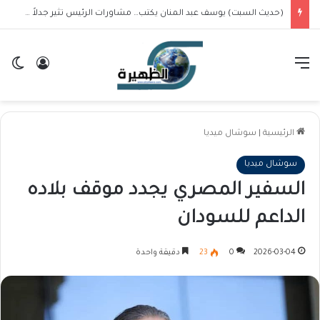
(حديث السبت) يوسف عبد المنان يكتب… مشاورات الرئيس تثير جدلاً في غير معترك… ماهي مطلوبات الجمهورية الأولى من البرهان؟
القائمة
تسجيل ا
ال
الرئيسية
|
سوشال ميديا
سوشال ميديا
السفير المصري يجدد موقف بلاده
الداعم للسودان
2026-03-04
0
23
دقيقة واحدة