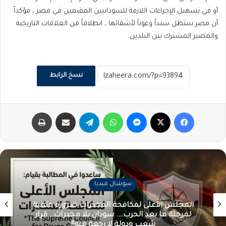
أو في تسهيل الإجراءات اللازمة للسودانيين المقيمين في مصر ، مؤكداً
أن مصر ستظل سنداً وعوناً لأشقائها ، انطلاقاً من العلاقات التاريخية
والمصير المشترك بين البلدين.
نسخ الرابط
فيسبوك
‫X
ماسنجر
واتساب
تيلقرام
مشاركة عبر البريد
طباعة
سوشال ميديا
المجلس الأعلى لمكافحة المخدرات ضرورة حتمية
لمرحلة ما بعد الحرب…. سودان بلا مخدرات.. قرار
شعب ودولة لا رجعة فيه!!