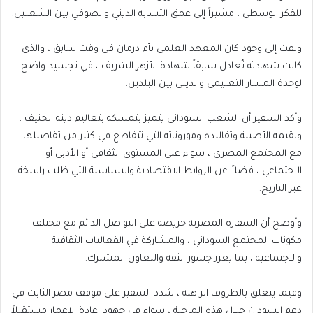
للفكر الوسطى ، مشيراً إلى عمق التشابه الديني والصوفي بين الشعبين.
ولفت إلى وجود كان المعهد العلمي بأم درمان في وقت سابق ، والذي
كانت شهادته تُعادل سابقاً شهادة الأزهر الشريف ، في تجسيد واضح
لوحدة المسار التعليمي والديني بين البلدين.
وأكد السفير أن الشعب السوداني يتميز بتمسكه بتعاليم دينه الحنيف ،
وبقيمه الأصيلة وتقاليده وموروثاته التي تتقاطع في كثير من تفاصيلها
مع المجتمع المصري ، سواء على المستوى الثقافي أو الأدبي أو
الاجتماعي ، فضلاً عن الروابط الاقتصادية والسياسية التي ظلت راسخة
عبر التاريخ.
وأوضح أن السفارة المصرية حريصة على التواصل الدائم مع مختلف
مكونات المجتمع السوداني ، والمشاركة في الفعاليات الثقافية
والاجتماعية ، بما يعزز جسور الثقة والتعاون المشترك.
وفيما يتعلق بالظروف الراهنة ، شدد السفير على موقف مصر الثابت في
دعم السودان خلال هذه المرحلة ، سواء في جهود إعادة الإعمار مستقبلاً