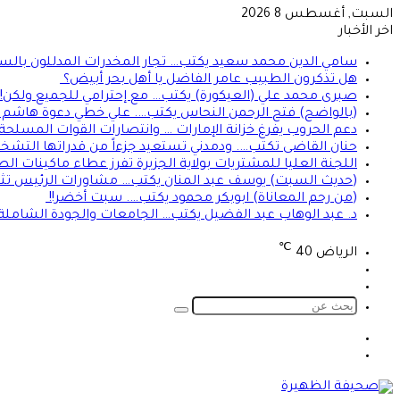
السبت, أغسطس 8 2026
اخر الأخبار
سامي الدين محمد سعيد يكتب… تجار المخدرات المدللون بالسج
هل تذكرون الطبيب عامر الفاضل يا أهل بحر أبيض؟
صبرى محمد علي (العيكورة) يكتب… مع إحترامي للجميع ولكن!
(بالواضح) فتح الرحمن النحاس يكتب…. علي خطي دعوة هاشم الح
دعم الحروب يفرغ خزانة الإمارات … وانتصارات القوات المسلحة ت
حنان القاضى تكتب…. ودمدني تستعيد جزءاً من قدراتها التشخي
اللجنة العليا للمشتريات بولاية الجزيرة تفرز عطاء ماكينات ال
(حديث السبت) يوسف عبد المنان يكتب… مشاورات الرئيس تثير 
(من رحم المعاناة) ابوبكر محمود يكتب…. سبت أخضر!!
د. عبد الوهاب عبد الفضيل يكتب… الجامعات والجودة الشاملة!
℃
الرياض
40
تسجيل
الوضع
الدخول
المظلم
بحث
عن
الوضع
تسجيل
المظلم
الدخول