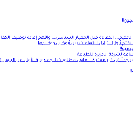
ون!!
كيم…. الكفاءة قبل المعيار السياسي…. والأهم إعادة توظيف الكفاءأ
فتح أبوابا لتبادل الاتهامات بين أبوظبي ووكلاءها
صية!!
طباعة لشركة الجزيرة للطباعة
جدلاً في غير معترك… ماهي مطلوبات الجمهورية الأولى من البرهان؟
!