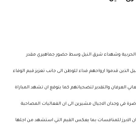
كم يلتقي اليوم فريقا الاتفاق والمباحث الفرعية في مواجهة مرتقبة ضمن فعاليات دورة شهداء الدفعة 46 بالكلية الحربية وشهداء شرق النيل وسط حضور جماهيري مقدر
الرياضية والاجتماعية بالمنطقة حيث تهدف الى تخليد ذكرى ابطال الدفعة 46 وشهداء شرق النيل الذين قدموا ارواحهم فداء للوطن الى جانب تعزيز قيم الوفاء
 العرفان والتقدير لتضحياتهم كما يتوقع ان تشهد المباراة
ة في وجدان الاجيال مشيرين الى ان الفعاليات المصاحبة
وان الابرز للمنافسات بما يعكس القيم التي استشهد من اجلها