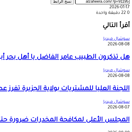
نسخ الرابط
2026-01-17
0
22
دقيقة واحدة
‫X
طباعة
تيلقرام
ماسنجر
ماسنجر
واتساب
مشاركة
فيسبوك
عبر
أقرأ التالي
البريد
سوشال ميديا
2026-08-08
هل تذكرون الطبيب عامر الفاضل يا أهل بحر 
سوشال ميديا
2026-08-08
اللجنة العليا للمشتريات بولاية الجزيرة تفرز 
سوشال ميديا
2026-08-07
المجلس الأعلى لمكافحة المخدرات ضرورة حتمية