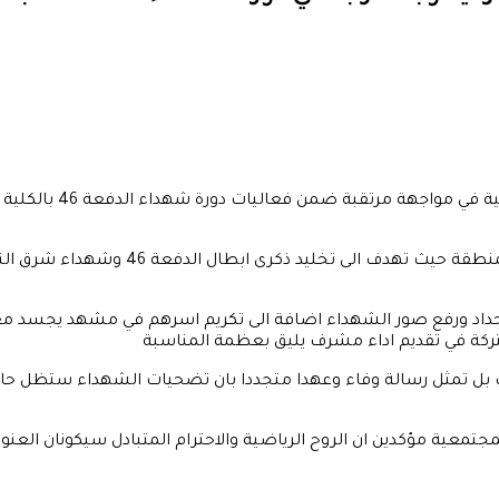
تحت شعار ابدا ما نسينا
وتعد هذه البطولة واحدة من ابرز الفعاليات 
داد ورفع صور الشهداء اضافة الى تكريم اسرهم في مشهد يجسد معاني
شتركة في تقديم اداء مشرف يليق بعظمة المناسبة
 بل تمثل رسالة وفاء وعهدا متجددا بان تضحيات الشهداء ستظل حاضر
جتمعية مؤكدين ان الروح الرياضية والاحترام المتبادل سيكونان العن