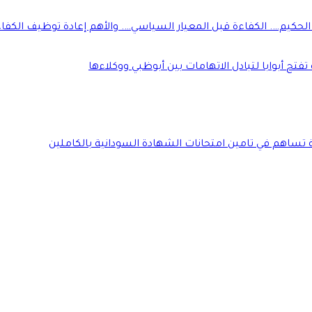
كيم…. الكفاءة قبل المعيار السياسي…. والأهم إعادة توظيف الكفاءأ
فتح أبوابا لتبادل الاتهامات بين أبوظبي ووكلاءها
ة تساهم في تامين امتحانات الشهادة السودانية بالكاملين