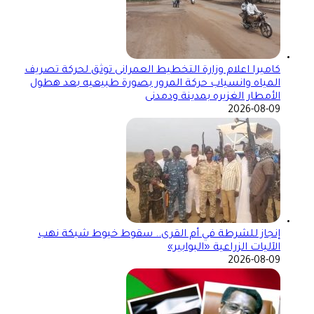
كاميرا اعلام وزارة التخطيط العمرانى توثق لحركة تصريف
المياه وانسياب حركة المرور بصورة طبيعيه بعد هطول
الأمطار الغزيره بمدينة ودمدنى
2026-08-09
إنجاز للشرطة في أم القرى.. سقوط خيوط شبكة نهب
الآليات الزراعية «البوابير»
2026-08-09