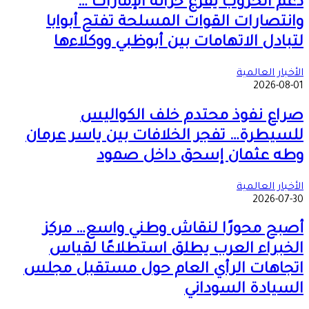
دعم الحروب يفرغ خزانة الإمارات …
وانتصارات القوات المسلحة تفتح أبوابا
لتبادل الاتهامات بين أبوظبي ووكلاءها
الأخبار العالمية
2026-08-01
صراع نفوذ محتدم خلف الكواليس
للسيطرة… تفجر الخلافات بين ياسر عرمان
وطه عثمان إسحق داخل صمود
الأخبار العالمية
2026-07-30
أصبح محورًا لنقاش وطني واسع… مركز
الخبراء العرب يطلق استطلاعًا لقياس
اتجاهات الرأي العام حول مستقبل مجلس
السيادة السوداني