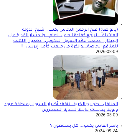
(بالواضح) فتح الرحمن النحاس يكتب… شبح الدولة
الفاشلة…. تراجع كفاءة العمل العام….وانحسار القدرة علي
الإبتكار…..ضعف عائد التمويل الحكومي….طغيان اللهفة
للمنافع الخاصة….والكرة في ملعب كامل إدريس..!!
2026-08-09
المناقل… طوارئ الخريف تتفقد أضرار السيول بمنطقة عبود
وتوجه بتدخلات عاجلة لحماية المتضررين
2026-08-09
ياسر الفادني يكتب…. هل يسمعون ؟
2024-09-24