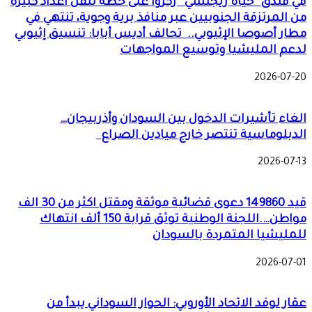
في فندق “حياة ريجنسي” ركزوا على خطة لنقل أعداد كبيرة
من المرتزقة الجنوبيين عبر منافذ برية وجوية، تنتهي في
مطار أصوصا الإثيوبي.. تحالف أديس أبابا: تنسيق إثيوبي
لدعم المليشيا وتوسيع المواجهات
2026-07-20
الغاء تأشيرات الدخول بين السودان وأذربيجان…
الدبلوماسية تنتصر خارج ميادين الصراع
2026-07-13
قيد 149860 دعوى قضائية موثقة ومقتل اكثر من 30 الف
مواطن….اللجنة الوطنية توثق قرابة 150 ألف انتهاك
للمليشيا المتمردة بالسودان
2026-07-01
عقار لوفد الاتحاد الأوروبي: الحوار السوداني يبدأ من