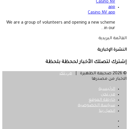
Casino NV app
We are a group of volunteers and opening a new scheme
in our...
القائمة البريدية
النشرة الإخبارية
إشترك لتصلك الأخبار لححظة بلحظة
© 2026 صحيفة الظهيرة |
مي تك
الاخبار من مصدرها
الرئيسية
من نحن
خارطة الموقع
سياسة الخصوصية
اتصل بنا
فيسبوك
‫X