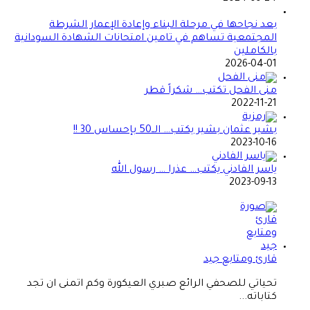
بعد نجاحها في مرحلة البناء وإعادة الإعمار الشرطة
المجتمعية تساهم في تامين امتحانات الشهادة السودانية
بالكاملين
2026-04-01
منى الفحل تكتب… شكراً قطر
2022-11-21
بشير عثمان بشير يكتب… الــ50 بإحساس 30 !!
2023-10-16
ياسر الفادني يكتب… عذرا … رسول الله
2023-09-13
قارئ ومتابع جيد
تحياتي للصحفي الرائع صبري العيكورة وكم اتمنى ان تجد
كتاباته...