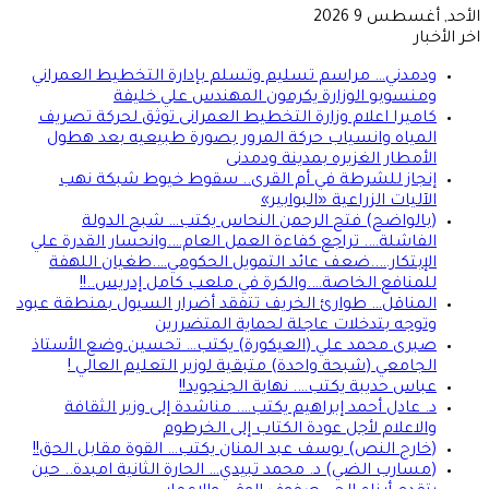
الأحد, أغسطس 9 2026
اخر الأخبار
ودمدني… مراسم تسليم وتسلم بإدارة التخطيط العمراني
ومنسوبو الوزارة يكرمون المهندس علي خليفة
كاميرا اعلام وزارة التخطيط العمرانى توثق لحركة تصريف
المياه وانسياب حركة المرور بصورة طبيعيه بعد هطول
الأمطار الغزيره بمدينة ودمدنى
إنجاز للشرطة في أم القرى.. سقوط خيوط شبكة نهب
الآليات الزراعية «البوابير»
(بالواضح) فتح الرحمن النحاس يكتب… شبح الدولة
الفاشلة…. تراجع كفاءة العمل العام….وانحسار القدرة علي
الإبتكار…..ضعف عائد التمويل الحكومي….طغيان اللهفة
للمنافع الخاصة….والكرة في ملعب كامل إدريس..!!
المناقل… طوارئ الخريف تتفقد أضرار السيول بمنطقة عبود
وتوجه بتدخلات عاجلة لحماية المتضررين
صبرى محمد علي (العيكورة) يكتب… تحسين وضع الأستاذ
الجامعي (شبحة واحدة) متبقية لوزير التعليم العالي !
عباس حديبة يكتب…. نهاية الجنجويد!!
د. عادل أحمد إبراهيم يكتب…. مناشدة إلى وزير الثقافة
والاعلام لأجل عودة الكتاب إلى الخرطوم
(خارج النص) يوسف عبد المنان يكتب… القوة مقابل الحق!!
(مسارب الضي) د. محمد تبيدي… الحارة الثانية امبدة.. حين