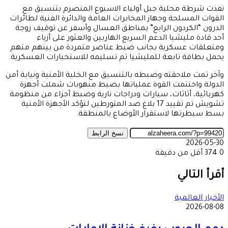
نفذت شرطة محلية جبل أولياء الاسبوع المنصرم بتنسيق مع
القوات المسلحة وجهاز المخابرات العامة والدائرة الفنية لطائرات
الدرون “الكردون الرابع” بمناطق العسال وأسفر عن توقيف زوجة
أحد قادة مليشيا الدعم السريع الهاربين والعثور على أزياء
ومتعلقات عسكرية بجانب ضبط عناصر متمردة من بينهم متهم
يحمل بطاقة تابعة للمليشيا تم تسليمه للاستخبارات العسكرية.
وآخر تمت ملاحقته وضبطه بالتنسيق مع الخلية الأمنية ونيابة أمن
الدولة واختتمت القوة عملياتها بضبط منهوبات شملت أجهزة
كهربائية، أثاثات، سيارات ودراجات نارية وضبط أجزاء من منظومة
تشويش تم تقييد 17 بلاغ ضد المتورطين لتؤكد الأجهزة الأمنية
بسط سيطرتها لاستقرار الأوضاع بالمنطقة.
نسخ الرابط
2026-05-30
0
374
أقل من دقيقة
‫X
طباعة
تيلقرام
ماسنجر
ماسنجر
واتساب
مشاركة
فيسبوك
عبر
أقرأ التالي
البريد
الأخبار العالمية
2026-08-08