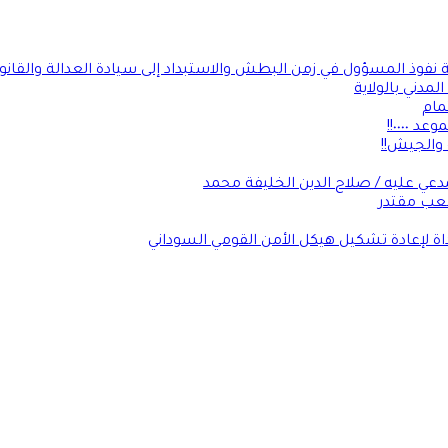
ة نفوذ المسؤول في زمن البطش والاستبداد إلى سيادة العدالة والقانو
لمدني بالولاية
مام
٠٠٠٠!!
 والجيش!!
عي عليه / صلاح الدين الخليفة محمد
شعب مقتدر
داة لإعادة تشكيل هيكل الأمن القومي السوداني