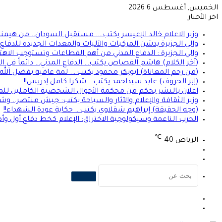
الخميس, أغسطس 6 2026
اخر الأخبار
وزير الاعلام خالد الإعيسر يكتب…. مستقبل السودان.. من هيمن
والي الجزيرة يدشن المركبات والآليات والمعدات الجديدة للدفاع ا
والي الجزيرة : الدفاع المدني من أهم القطاعات وتستوجب الاهت
(آخر الكلام) هاشم القصاص يكتب… الدفاع المدني… دائماً في الموعد 
(من رحم المعاناة) ابوبكر محمود يكتب…. لمة عافية بفضل الله
(إبر الحروف) عابد سيداحمد يكتب… شكرا كامل إدريس!!
اعلان بالنشر بحكم من محكمة الأحوال الشخصية الكاملين للمد
وزير الثقافة والإعلام والآثار والسياحة يكتب: جيش منتصر.. و
(وجه الحقيقة) إبراهيم شقلاوي يكتب… حكاية عودة الشهداء!!
الحرب الناعمة وسيكولوجية الاختراق: الإعلام كخط دفاع أول وأ
℃
الرياض
40
تسجيل
الوضع
الدخول
المظلم
بحث
عن
الوضع
تسجيل
المظلم
الدخول