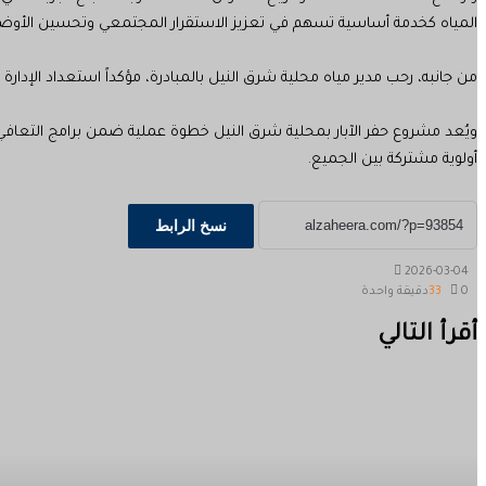
المياه كخدمة أساسية تسهم في تعزيز الاستقرار المجتمعي وتحسين الأوضاع 
من جانبه، رحب مدير مياه محلية شرق النيل بالمبادرة، مؤكداً استعداد الإدا
ويُعد مشروع حفر الآبار بمحلية شرق النيل خطوة عملية ضمن برامج التعافي
أولوية مشتركة بين الجميع.
نسخ الرابط
2026-03-04
0
33
دقيقة واحدة
‫X
طباعة
تيلقرام
ماسنجر
ماسنجر
واتساب
مشاركة
فيسبوك
أقرأ التالي
عبر
البريد