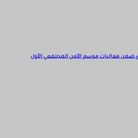
 مدني عقب احتواء حريق محدود ناجم عن صعق كهربائي
 ضمن فعاليات موسم الأمن المجتمعي الأول