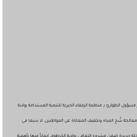
سؤول الطوارئ بـ منظمة الرفقاء الخيرية للتنمية المستدامة بولاية
معالجة شُح المياه وتخفيف المعاناة عن المواطنين، لا سيما في
مرحلة جديدة ضمن مشروع التعافي بولاية الخرطوم، إيماناً منها بأهمية