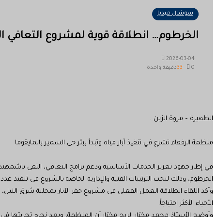
سوشال ميديا
الخرطوم… انطلاقة قوية لمشروع التعافي ا
2026-03-04
0
33
دقيقة واحدة
الظهيرة – مروة الزين :
منظمة الرفقاء تشرع في تنفيذ آبار مياه وتبدأ ببئر حي السمير بالمايقوما
في إطار جهود تعزيز الخدمات الأساسية ودعم برامج التعافي، التقى باشمهندس 
الخرطوم، وذلك لبحث الترتيبات الفنية والإدارية الخاصة بالشروع في تنفيذ عدد م
وأكد اللقاء انطلاقة العمل الفعلي في مشروع حفر الآبار بمحلية شرق النيل
الأحياء الأكثر احتياجاً.
وأوضح الأستاذ محمد مختار الريح مختار أن المنظمة، وبعد نجاح تجربتها في تنفي