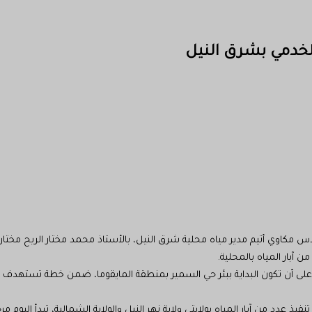
لخدمي بشرق النيل
مكاوي أتيم مدير مياه محلية شرق النيل، بالأستاذ محمد مختار الريح مختار م
ن آبار المياه بالمحلية.
، على أن تكون البداية ببئر حي السمير بمنطقة المايقوما، ضمن خطة تستهدف 
ذ عدد من آبار المياه بولايتي ولاية نهر النيل والولاية الشمالية، تبدأ اليوم 