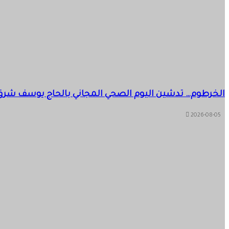
2026-08-05
والي الجزيرة يقف على أوضاع العناية المكثفة بمستشفى ود
الخرطوم… تدشين اليوم الصحي المجاني بالحاج يوسف شرق
2026-08-05