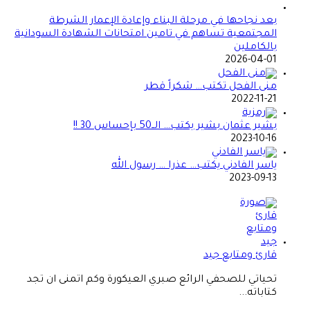
بعد نجاحها في مرحلة البناء وإعادة الإعمار الشرطة
المجتمعية تساهم في تامين امتحانات الشهادة السودانية
بالكاملين
2026-04-01
منى الفحل تكتب… شكراً قطر
2022-11-21
بشير عثمان بشير يكتب… الــ50 بإحساس 30 !!
2023-10-16
ياسر الفادني يكتب… عذرا … رسول الله
2023-09-13
قارئ ومتابع جيد
تحياتي للصحفي الرائع صبري العيكورة وكم اتمنى ان تجد
كتاباته...