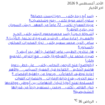
الأحد, أغسطس 9 2026
اخر الأخبار
ياسر أبو ريدة يكتب …. جوبا ليست حصانة!!
سلوى أحمد موية تكتب… رموز وشخصيات!!
عزيزة المعراج تكتب… 72 عاماً من العهد.. جيش السودان
حين ينادي الوطن!!
(شـــوكة حـــوت) ياسر محمدمحمود البشر يكتب…الحـــج
والعمـــرة…إعـادة سامـى الرشيـد ضـرورة لا تحــتمل التأجيــل!!
سامي الدين محمد سعيد يكتب… تجار المخدرات المدللون
بالسجون!!
هل تذكرون الطبيب عامر الفاضل يا أهل بحر أبيض؟
صبرى محمد علي (العيكورة) يكتب… مع إحترامي للجميع
ولكن!
(بالواضح) فتح الرحمن النحاس يكتب…. علي خطي دعوة
هاشم الحكيم…. الكفاءة قبل المعيار السياسي…. والأهم
إعادة توظيف الكفاءأت….ودعونا من جاهلية الإقصاء..!!
دعم الحروب يفرغ خزانة الإمارات … وانتصارات القوات
المسلحة تفتح أبوابا لتبادل الاتهامات بين أبوظبي ووكلاءها
حنان القاضى تكتب…. ودمدني تستعيد جزءاً من قدراتها
التشخيصية!!
℃
الرياض
36