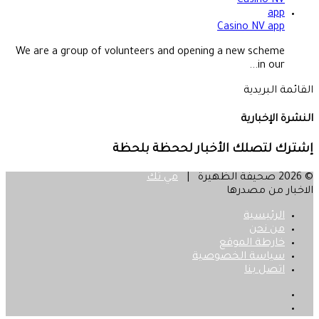
Casino NV app
We are a group of volunteers and opening a new scheme
in our...
القائمة البريدية
النشرة الإخبارية
إشترك لتصلك الأخبار لححظة بلحظة
© 2026 صحيفة الظهيرة |
مي تك
الاخبار من مصدرها
الرئيسية
من نحن
خارطة الموقع
سياسة الخصوصية
اتصل بنا
فيسبوك
‫X