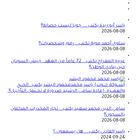
ياسر أبو ريدة يكتب …. جوبا ليست حصانة!!
2026-08-08
سلوى أحمد موية تكتب… رموز وشخصيات!!
2026-08-08
عزيزة المعراج تكتب… 72 عاماً من العهد.. جيش السودان
حين ينادي الوطن!!
2026-08-08
(شـــوكة حـــوت) ياسر محمدمحمود البشر يكتب…الحـــج
والعمـــرة…إعـادة سامـى الرشيـد ضـرورة لا تحــتمل التأجيــل!!
2026-08-08
سامي الدين محمد سعيد يكتب… تجار المخدرات المدللون
بالسجون!!
2026-08-08
ياسر الفادني يكتب…. هل يسمعون ؟
2024-09-24