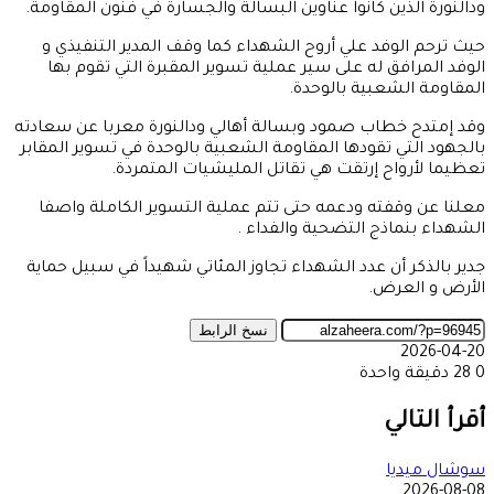
ودالنورة الذين كانوا عناوين البسالة والجسارة في فنون المقاومة.
حيث ترحم الوفد علي أروح الشهداء كما وقف المدير التنفيذي و
الوفد المرافق له على سير عملية تسوير المقبرة التي تقوم بها
المقاومة الشعبية بالوحدة.
وقد إمتدح خطاب صمود وبسالة أهالي ودالنورة معربا عن سعادته
بالجهود التي تقودها المقاومة الشعبية بالوحدة في تسوير المقابر
تعظيما لأرواح إرتقت هي تقاتل المليشيات المتمردة.
معلنا عن وقفته ودعمه حتى تتم عملية التسوير الكاملة واصفا
الشهداء بنماذج التضحية والفداء .
جدير بالذكر أن عدد الشهداء تجاوز المئاتي شهيداً في سبيل حماية
الأرض و العرض.
نسخ الرابط
2026-04-20
0
28
دقيقة واحدة
‫X
طباعة
تيلقرام
ماسنجر
ماسنجر
واتساب
مشاركة
فيسبوك
عبر
أقرأ التالي
البريد
سوشال ميديا
2026-08-08