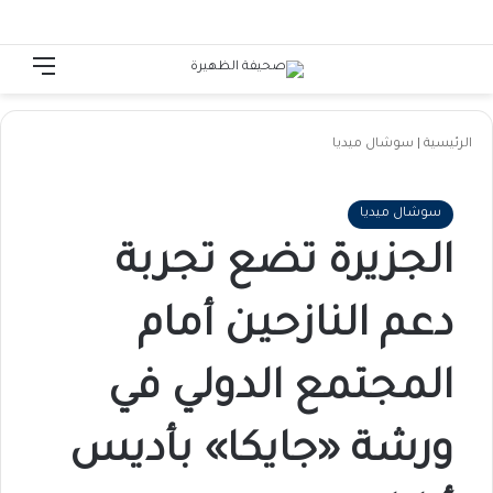
الوضع المظلم
تسجيل الدخول
القائ
الرئيسية
|
سوشال ميديا
سوشال ميديا
الجزيرة تضع تجربة
دعم النازحين أمام
المجتمع الدولي في
ورشة «جايكا» بأديس