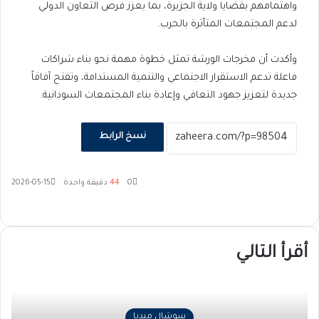
واهتمامهم بقضايا ولاية الجزيرة، بما يعزز فرص التعاون الدولي
لدعم المجتمعات المتأثرة بالحرب.
وأكدت أن مخرجات الورشة تمثل خطوة مهمة نحو بناء شراكات
فاعلة تدعم الاستقرار الاجتماعي والتنمية المستدامة، وتفتح آفاقاً
جديدة لتعزيز جهود التعافي وإعادة بناء المجتمعات السودانية.
نسخ الرابط
0
44
دقيقة واحدة
2026-05-15
‫X
فيسبوك
ماسنجر
ماسنجر
تيلقرام
طباعة
واتساب
مشاركة
عبر
البريد
أقرأ التالي
سوشال ميديا