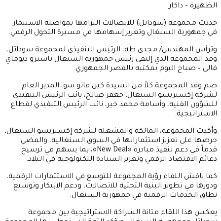
الظهيرة – داكار:
جددت مجموعة (سوداتل) للاتصالات التزامها بمواصلة الاستثمار
في جمهورية السنغال وتعزيز إسهامها في مسيرة التحول الرقمي.
وترأس المهندس/ مجدي طه، الرئيس التنفيذي لمجموعة سوداتل،
وفد المجموعة الذي إلتقى رئيس جمهورية السنغال باسيرو ديوماي
فالي – صباح اليوم بمكتبه بالقصر الجمهوري.
ضم وفد المجموعة كلاً من السيدة كين فاتو سو، المدير العام
لشركة إكسبريسو السنغال، جعفر صالح، نائب الرئيس التنفيذي
للشؤون الفنية، وأسامة محمد خير، نائب الرئيس التنفيذي لقطاع
الاستراتيجية.
وأكدت المجموعة، المالكة والمشغلة لشركة إكسبريسو السنغال،
حرصها على تعزيز استثماراتها في السوق السنغالية، والمضي
قدماً في دعم تنفيذ مبادرة «New Deal»، بما يسهم في ترسيخ
دعائم الاقتصاد الرقمي وتعزيز السيادة التكنولوجية في البلاد.
كما ناقش اللقاء رؤية المجموعة للتوسع في الاستثمارات الرقمية،
ودورها في تطوير البنية التحتية للاتصالات، ودعم الابتكار وتوسيع
نطاق الخدمات الرقمية في جمهورية السنغال.
يعكس هذا اللقاء متانة الشراكة الاستراتيجية بين مجموعة