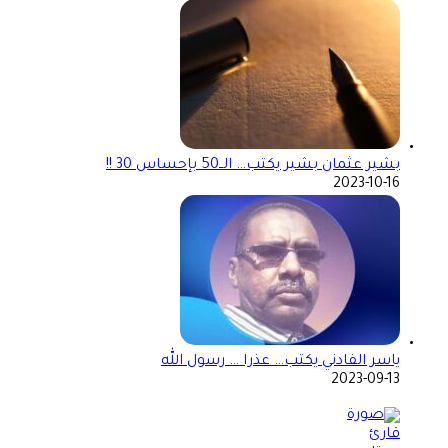
بشير عثمان بشير يكتب… الــ50 بإحساس 30 !!
2023-10-16
ياسر الفادني يكتب… عذرا … رسول الله
2023-09-13