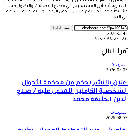
سوداتل وجمهورية السنغال، ويؤكد الثقة التي تحظى بها المجموعة
باعتبارها أحد أبرز المستثمرين في قطاع الاتصالات والتكنولوجيا،
وشريكاً محورياً في دفع مسار التحول الرقمي والتنمية المستدامة
في البلاد.
نسخ الرابط
2026-06-12
0
32
دقيقة واحدة
‫X
طباعة
تيلقرام
ماسنجر
ماسنجر
واتساب
مشاركة
فيسبوك
عبر
أقرأ التالي
البريد
المنوعات
2026-08-06
اعلان بالنشر بحكم من محكمة الأحوال
الشخصية الكاملين للمدعي عليه / صلاح
الدين الخليفة محمد
المنوعات
2026-08-05