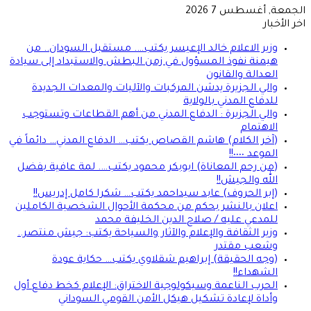
الجمعة, أغسطس 7 2026
اخر الأخبار
وزير الاعلام خالد الإعيسر يكتب…. مستقبل السودان.. من
هيمنة نفوذ المسؤول في زمن البطش والاستبداد إلى سيادة
العدالة والقانون
والي الجزيرة يدشن المركبات والآليات والمعدات الجديدة
للدفاع المدني بالولاية
والي الجزيرة : الدفاع المدني من أهم القطاعات وتستوجب
الاهتمام
(آخر الكلام) هاشم القصاص يكتب… الدفاع المدني… دائماً في
الموعد ٠٠٠٠!!
(من رحم المعاناة) ابوبكر محمود يكتب…. لمة عافية بفضل
الله والجيش!!
(إبر الحروف) عابد سيداحمد يكتب… شكرا كامل إدريس!!
اعلان بالنشر بحكم من محكمة الأحوال الشخصية الكاملين
للمدعي عليه / صلاح الدين الخليفة محمد
وزير الثقافة والإعلام والآثار والسياحة يكتب: جيش منتصر..
وشعب مقتدر
(وجه الحقيقة) إبراهيم شقلاوي يكتب… حكاية عودة
الشهداء!!
الحرب الناعمة وسيكولوجية الاختراق: الإعلام كخط دفاع أول
وأداة لإعادة تشكيل هيكل الأمن القومي السوداني