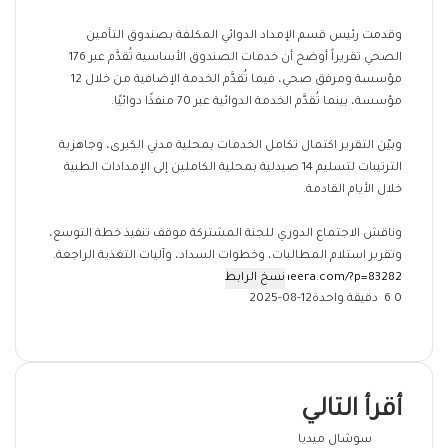
وقدمت رئيس قسم الإمداد الدوائي المكلفة بصندوق التأمين
الصحي تقريراً أوضح أن خدمات الصندوق الأساسية تُقدَّم عبر 176
مؤسسة ومرفق صحي، فيما تُقدَّم الخدمة الإضافية من خلال 12
مؤسسة، بينما تُقدَّم الخدمة الدوائية عبر 70 منفذًا دوائيًا.
وبيّن التقرير اكتمال تكامل الخدمات بمحلية مدني الكبرى، وجاهزية
الترتيبات لتسليم 14 صيدلية بمحلية الكاملين إلى الإمدادات الطبية
خلال الأيام القادمة.
وناقش الاجتماع الدوري للجنة المشتركة موقف تنفيذ خطة التوسع،
وتقرير استلام المطالبات، وخطوات السداد، وآليات التغذية الراجعة.
نسخ الرابط
0
6
دقيقة واحدة
2025-08-12
‫X
فيسبوك
ماسنجر
ماسنجر
تيلقرام
طباعة
واتساب
مشاركة
عبر
البريد
أقرأ التالي
سوشال ميديا