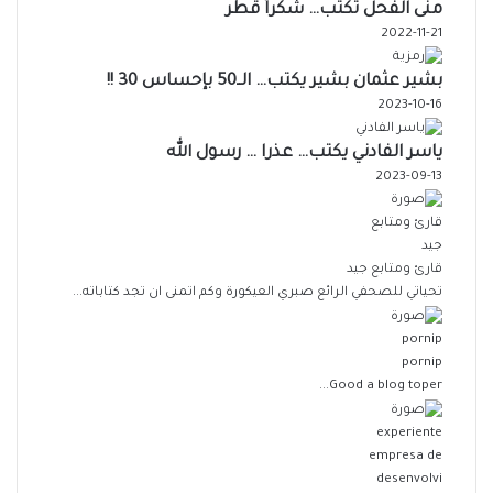
منى الفحل تكتب… شكراً قطر
2022-11-21
بشير عثمان بشير يكتب… الــ50 بإحساس 30 !!
2023-10-16
ياسر الفادني يكتب… عذرا … رسول الله
2023-09-13
قارئ ومتابع جيد
تحياتي للصحفي الرائع صبري العيكورة وكم اتمنى ان تجد كتاباته...
pornip
Good a blog toper...