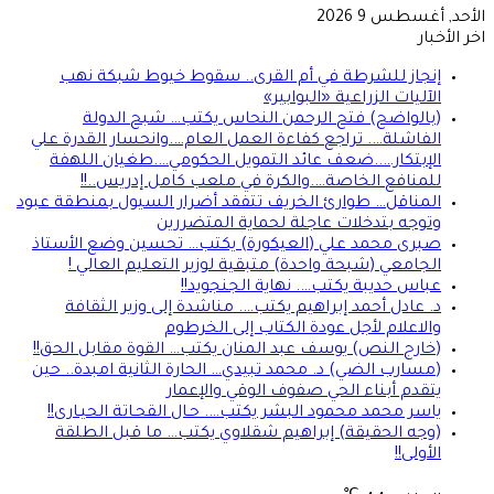
أحد, أغسطس 9 2026
ر الأخبار
إنجاز للشرطة في أم القرى.. سقوط خيوط شبكة نهب
الآليات الزراعية «البوابير»
(بالواضح) فتح الرحمن النحاس يكتب… شبح الدولة
الفاشلة…. تراجع كفاءة العمل العام….وانحسار القدرة علي
الإبتكار…..ضعف عائد التمويل الحكومي….طغيان اللهفة
للمنافع الخاصة….والكرة في ملعب كامل إدريس..!!
المناقل… طوارئ الخريف تتفقد أضرار السيول بمنطقة عبود
وتوجه بتدخلات عاجلة لحماية المتضررين
صبرى محمد علي (العيكورة) يكتب… تحسين وضع الأستاذ
الجامعي (شبحة واحدة) متبقية لوزير التعليم العالي !
عباس حديبة يكتب…. نهاية الجنجويد!!
د. عادل أحمد إبراهيم يكتب…. مناشدة إلى وزير الثقافة
والاعلام لأجل عودة الكتاب إلى الخرطوم
(خارج النص) يوسف عبد المنان يكتب… القوة مقابل الحق!!
(مسارب الضي) د. محمد تبيدي… الحارة الثانية امبدة.. حين
يتقدم أبناء الحي صفوف الوقي والإعمار
ياسر محمد محمود البشر يكتب…. حـال القحـاتة الحيـارى!!
(وجه الحقيقة) إبراهيم شقلاوي يكتب… ما قبل الطلقة
الأولى!!