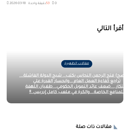
0
53
دقيقة واحدة
2026-03-18
‫X
طباعة
تيلقرام
ماسنجر
ماسنجر
واتساب
مشاركة
فيسبوك
عبر
البريد
أقرأ التالي
مقالات الظهيرة
اضح) فتح الرحمن النحاس يكتب… شبح الدولة الفاشلة….
تراجع كفاءة العمل العام….وانحسار القدرة علي
إبتكار…..ضعف عائد التمويل الحكومي….طغيان اللهفة
للمنافع الخاصة….والكرة في ملعب كامل إدريس..!!
مقالات ذات صلة