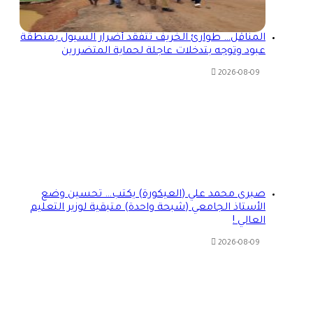
المناقل… طوارئ الخريف تتفقد أضرار السيول بمنطقة
عبود وتوجه بتدخلات عاجلة لحماية المتضررين
2026-08-09
صبرى محمد علي (العيكورة) يكتب… تحسين وضع
الأستاذ الجامعي (شبحة واحدة) متبقية لوزير التعليم
العالي !
2026-08-09