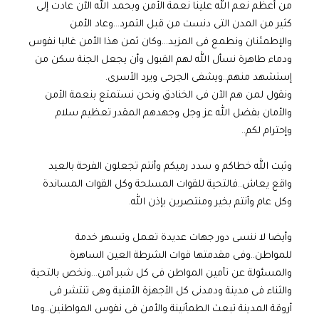
من أعظم نعم الله علينا نعمة الأمن وبحمد الله الآن عادت إلى
كثير من المدن التى دنست من قبل التمرد…وعاد الأمن
والإطمئنان ونطمع فى المزيد…وكان ثمن هذا الأمن غاليا نفوس
ودماء طاهرة نسأل الله لهم القبول وأن يجعل الجنة سكن من
إستشهد منهم..ويشفى الجرحى ويرد الأسرى.
ونقول لمن هم الآن فى الخنادق ونحن نستمتع بنعمة الأمن
والأمان بفضل الله عز وجل وجهدهم المقدر تعظيم سلام
وإحترام لكم..
وثبت الله خطاكم و سدد رميكم وأنتم تجعلون الفرحة بالعيد
واقع يعاش..فالتحية للقوات المسلحة وكل القوات المساندة
وكل عام وأنتم بخير ومنتصرين بإذن الله.
وأيضا لا ننسى دور جهات عديدة تعمل وتسهر خدمة
للمواطن..وفى مقدمتها قوات الشرطة العين الساهرة
والمسئولة عن تأمين المواطن فى كل شبر أمن…ونخص بالتحية
والثناء فى مدينة ودمدنى كل الأجهزة الأمنية وهى تنتشر فى
أروقة المدينة تبعث الطمأنينة والأمن فى نفوس المواطنين..وما