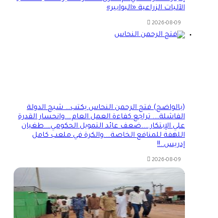
الآليات الزراعية «البوابير»
2026-08-09
(بالواضح) فتح الرحمن النحاس يكتب… شبح الدولة
الفاشلة…. تراجع كفاءة العمل العام….وانحسار القدرة
علي الإبتكار…..ضعف عائد التمويل الحكومي….طغيان
اللهفة للمنافع الخاصة….والكرة في ملعب كامل
إدريس..!!
2026-08-09