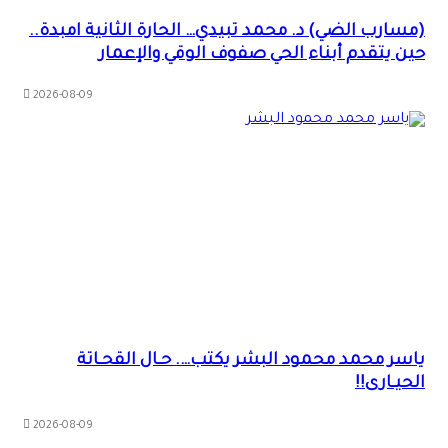
(مسارب الضي) د. محمد تبيدي… الحارة الثانية امبدة..
حين يتقدم أبناء الحي صفوف الوقي والإعمار
2026-08-09
ياسر محمد محمود البشر يكتب…. حـال القحـاتة
الحيـارى!!
2026-08-09