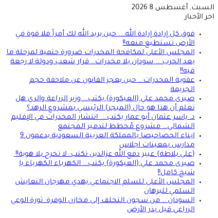
السبت, أغسطس 8 2026
اخر الأخبار
فوق كل إرادة إرادة الله…. حين يريد الله لك أمراً فلا قوة في
الأرض تستطيع منعه!!
المجلس الأعلى لمكافحة المخدرات ضرورة حتمية لمرحلة ما
بعد الحرب…. سودان بلا مخدرات.. قرار شعب ودولة لا رجعة
فيه!!
عقوبة المخدرات… حين يعجز القانون عن ملاحقة حجم
الجريمة
صبرى محمد علي (العيكورة) يكتب… وزير الزراعة والري هل
تعلم أن هذا هو حال (الميجر) الرئيسي بمشروع الرهد؟
د. ياسر عثمان أبو عمار يكتب…. انتشار المخدرات في الإقليم
الشمالي… مشروع مُخطط لتدمير المجتمع
ابناء الحصاحيصا بالمملكة العربية السعودية يدعمون 9
مدارس بمعينات اجلاس
(على بلاطة) عبير دفع الله عزالدين تكتب: لا تخرج بلا هوية!!
صبرى محمد علي (العيكورة) يكتب… الكهرباء الكهرباء يا
شيخ كامل!!
المجلس الأعلى للسلم الاجتماعي يهدي مهرجان التعايش
السلمي للبرهان
السودان .. من سجون التخلف إلى مخازن الوفرة: ثورة الوعي
الزراعي قبل بذر الأرض