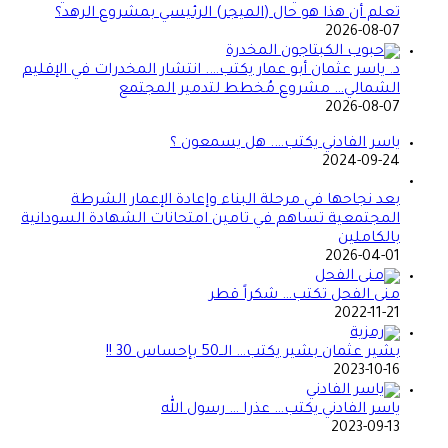
تعلم أن هذا هو حال (الميجر) الرئيسي بمشروع الرهد؟
2026-08-07
د. ياسر عثمان أبو عمار يكتب…. انتشار المخدرات في الإقليم
الشمالي… مشروع مُخطط لتدمير المجتمع
2026-08-07
ياسر الفادني يكتب…. هل يسمعون ؟
2024-09-24
بعد نجاحها في مرحلة البناء وإعادة الإعمار الشرطة
المجتمعية تساهم في تامين امتحانات الشهادة السودانية
بالكاملين
2026-04-01
منى الفحل تكتب… شكراً قطر
2022-11-21
بشير عثمان بشير يكتب… الــ50 بإحساس 30 !!
2023-10-16
ياسر الفادني يكتب… عذرا … رسول الله
2023-09-13