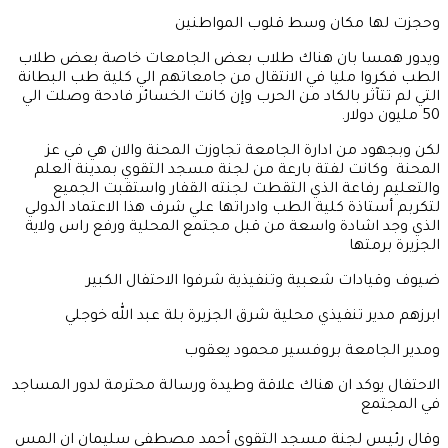
وحجزت لها مكان وسط قلوب المواطنين
ويدور همسا بان هناك طلاب بعض الجامعات خاصة بعض طلاب
الطب فكروا مليا في الانتقال من جامعاتهم الي كلية طب البطانة
التي لم تتآثر بالكاد من الحرب وإن كانت الخسائر فادحة وصلت الي
50 مليون دولار.
لكن وبجهود من ادارة الجامعة تجاوزت المحنة والان هي في عز
المحنة وكانت لفتة بارعة من لجنة مسجد التقوي بمدينة العلم
والتعليم رفاعة الذي التقطت لجنته القفار واستقبت الجميع
لتكربم أستاذة كلية الطب وادراتها علي شرف هذا الاعتماد الدولي
الذي وجد اشادة واسعة من قبل مجتمع المحلية ورفع راس ولاية
الجزيرة برمتها
ضيوف وقيادات شعبية وتنفيذية شرفوا الاحتفال الكبير
ابرزهم مدير تنفيذي محلية شرق الجزيرة بلة عبد الله خوجلي
ومدير الجامعة بروفسير محمود يعقوب
الاحتفال يوكد ان هناك علاقة وطيدة ورسالة محترمة لدور المساجد
في المجتمع
وقال رئيس لجنة مسجد التقوي أحمد مصطفي سليمان ان المس