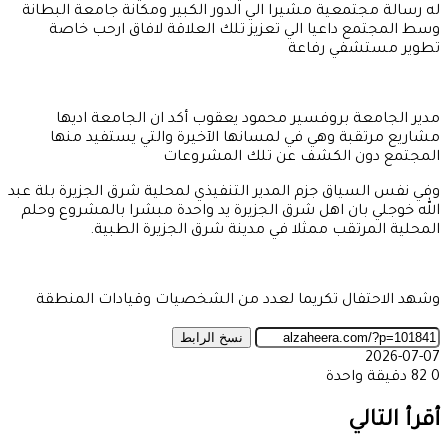
له رسالة مجتمعية مشيرا الي الدور الكبير ومكانة جامعة البطانة
وسط المجتمع داعيا الي تعزيز تلك العلاقة لافاق ارحب خاصة
تطوير مستشفي رفاعة
مدير الجامعة بروفسير محمود يعقوب أكد ان الجامعة اديها
مشاريع مرتقبة وهي في لمسانها الآخيرة والتي يستفيد منها
المجتمع دون الكشف عن تلك المشروعات
وفي نفس السياق جزم المدير التنفيذي لمحلية شرق الجزيرة بلة عبد
الله خوجلي بان اهل شرق الجزيرة يد واحدة مبشرا بالمشروع وحلم
المحلية المرتقب ممثلا في مدينة شرق الجزيرة الطبية.
وشهد الاحتفال تكريما لعدد من الشخصيات وقيادات المنطقة
نسخ الرابط
2026-07-07
0
82
دقيقة واحدة
‫X
طباعة
تيلقرام
ماسنجر
ماسنجر
واتساب
مشاركة
فيسبوك
عبر
أقرأ التالي
البريد