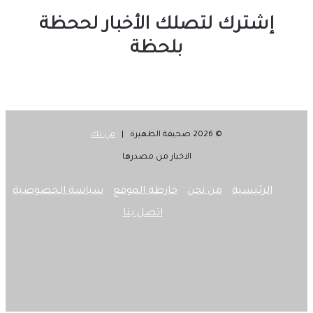
إشترك لتصلك الأخبار لححظة
بلحظة
© 2026 صحيفة الظهيرة |
مي تك
الاخبار من مصدرها
الرئيسية
من نحن
خارطة الموقع
سياسة الخصوصية
اتصل بنا
‫X
فيسبوك