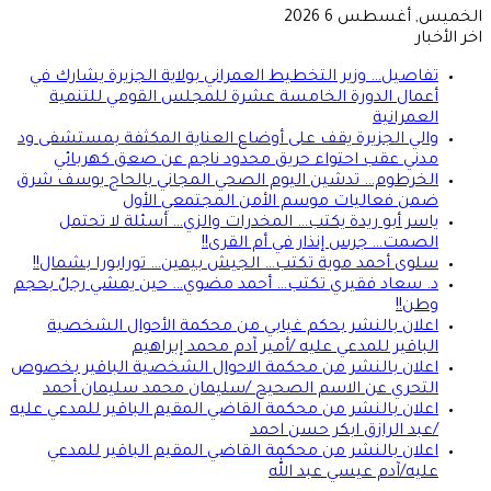
خميس, أغسطس 6 2026
ر الأخبار
تفاصيل… وزير التخطيط العمراني بولاية الجزيرة يشارك في
أعمال الدورة الخامسة عشرة للمجلس القومي للتنمية
العمرانية
والي الجزيرة يقف على أوضاع العناية المكثفة بمستشفى ود
مدني عقب احتواء حريق محدود ناجم عن صعق كهربائي
الخرطوم… تدشين اليوم الصحي المجاني بالحاج يوسف شرق
ضمن فعاليات موسم الأمن المجتمعي الأول
ياسر أبو ريدة يكتب… المخدرات والزي… أسئلة لا تحتمل
الصمت… جرس إنذار في أم القرى!!
سلوى أحمد موية تكتب… الجيش بيمين… تورابورا بشمال!!
د. سعاد فقيري تكتب… أحمد مضوي… حين يمشي رجلٌ بحجم
وطن!!
اعلان بالنشر بحكم غيابي من محكمة الأحوال الشخصية
الباقير للمدعي عليه /أمير آدم محمد إبراهيم
اعلان بالنشر من محكمة الاحوال الشخصية الباقير بخصوص
التحري عن الاسم الصحيح /سليمان محمد سليمان أحمد
اعلان بالنشر من محكمة القاضي المقيم الباقير للمدعي عليه
/عبد الرازق ابكر حسن احمد
اعلان بالنشر من محكمة القاضي المقيم الباقير للمدعي
عليه/آدم عيسي عبد الله