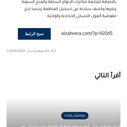
بالاضافة لمتابعة متاخرات الاعوام السابقة والمنح السنوية
وغيرها.وكشف سيادته عن تسجيل المنظمة رسميا لدي
مفوضية العون الانساني الاتحادية والولائية.
نسخ الرابط
0
49
دقيقة واحدة
2026-02-01
‫X
طباعة
تيلقرام
ماسنجر
ماسنجر
واتساب
مشاركة
فيسبوك
عبر
البريد
أقرأ التالي
سوشال ميديا