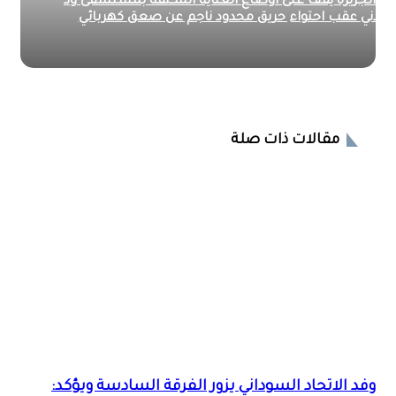
 الجزيرة يقف على أوضاع العناية المكثفة بمستشفى ود
ني عقب احتواء حريق محدود ناجم عن صعق كهربائي
مقالات ذات صلة
وفد الاتحاد السوداني يزور الفرقة السادسة ويؤكد: