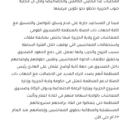
المحليات عدا محليتي الكاملين والحصاحيصا وقال أن محلية
جنوب الجزيرة تخطو نحو تكوين فرعيتها.
مبينا ان المساعيد جارية علي قدم وساق للتواصل والتنسيق مع
كافة الجهات ذات الصلة بالمنظمة كالصندوق القومي
للمعاشات فرع ولاية الجزيرة فيما يختص بمتابعة ملفات
واستحقاقات المعاشيين التي توقفت خلال الفترة السابقة
بسبب النزوح والحرب وانها تعمل علي دفع الجهود الصندوق
وتحقيق تطلعات الاخوة المعاشيين وتقنين حقوقهم واوضاعهم
داخل الصندوق.من جهة ثانية أوضح عثمان علي الهادي رئيس
المنظمة أنهم بصدد اجراء العديد من الاتصالات مع الجهات ذات
الصلة لدعم المنظمة تتمثل في حكومة ولاية الجزيرة وإدارة
مشروع الجزيرة ووزارة الرعاية الاجتماعية وديوان الزكاة وصندوق
المعاشات بالولاية اسهاما منهم في اعادة اعمار وتأثيث
المنظمة حتي يتمكنوا من انفاذ برامجهم مشروعاتهم
المستقبلية والمطالبة بحقوق المعاشيين وإنصافهم..منذ العام
٢٠٢٣م حتي الآن.