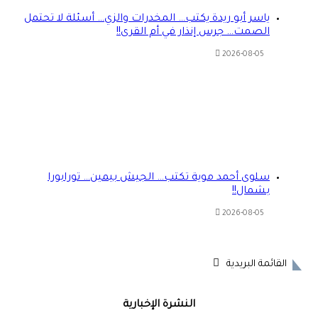
ياسر أبو ريدة يكتب… المخدرات والزي… أسئلة لا تحتمل
الصمت… جرس إنذار في أم القرى!!
2026-08-05
سلوى أحمد موية تكتب… الجيش بيمين… تورابورا
بشمال!!
2026-08-05
القائمة البريدية
النشرة الإخبارية