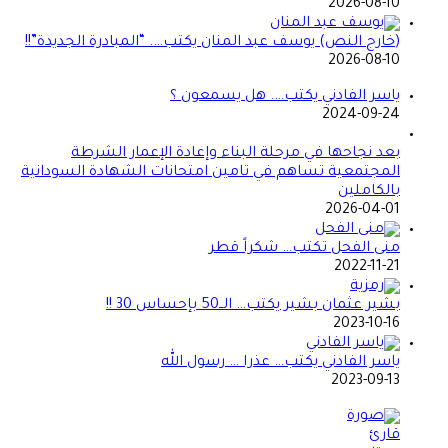
2026-08-10
(خارج النص) يوسف عبد المنان يكتب…. “المبادرة الجديدة”!!
2026-08-10
ياسر الفادني يكتب…. هل يسمعون ؟
2024-09-24
بعد نجاحها في مرحلة البناء وإعادة الإعمار الشرطة
المجتمعية تساهم في تامين امتحانات الشهادة السودانية
بالكاملين
2026-04-01
منى الفحل تكتب… شكراً قطر
2022-11-21
بشير عثمان بشير يكتب… الــ50 بإحساس 30 !!
2023-10-16
ياسر الفادني يكتب… عذرا … رسول الله
2023-09-13