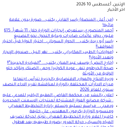
الإثنين, أغسطس 10 2026
اخر الأخبار
(من أعلى المنصة) ياسر الفادني يكتب….صورة بدون علامة
مائية!
أحمد المنصوري يستعرض إنجازات الوزارة خلال 11 شهراً: 615
مليون دولار عائدات صادرات وبداية التحول نحو التصنيع
ياسر أبو ريدة يكتب…. الحوار السوداني.. اختبار النوايا قبل اختبار
المواقف!!
(موازنات) الطيب المكابرابي يكتب…. نهر النيل ـ صندوق الإنجاز
وتعدد الأدوار!!
(خارج النص) يوسف عبد المنان يكتب…. “المبادرة الجديدة”!!
صحة الخرطوم تنفي عودة الكوليرا وحمى الضنك وتؤكد خلو
الولاية من الأوبئة
وزيرة الانتاج والموارد الاقتصادية بالجزيرة تترأس اجتماعا
مدراء الادارات المختلفة بالوزارة لمناقشة تقرير الاداء النصف
سنوي للعام 2026
اعلان بالنشر من محكمة القاضي المقيم الباقير للمدعي عليه
: شركة مصانع الفواز المشتركة لمنتجات الاسمنت المحدودة
ودمدني… مراسم تسليم وتسلم بإدارة التخطيط العمراني
ومنسوبو الوزارة يكرمون المهندس علي خليفة
كاميرا اعلام وزارة التخطيط العمرانى توثق لحركة تصريف
المياه وانسياب حركة المرور بصورة طبيعيه بعد هطول