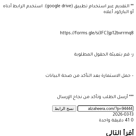
** التقديم عبر استخدام تطبيق (google drive): استخدم الرابط أدناه
أو الباركود أعلاه
https://forms.gle/si3FC3jp12bvrrmq8
ر- قم بتعبئة الحقول المطلوبة
– حمل الاستمارة بعد التأكد من صحة البيانات
*** أرسل الطلب وتأكد من نجاح الإرسال
نسخ الرابط
2026-03-13
0
41
دقيقة واحدة
‫X
طباعة
تيلقرام
ماسنجر
ماسنجر
واتساب
مشاركة
فيسبوك
عبر
أقرأ التالي