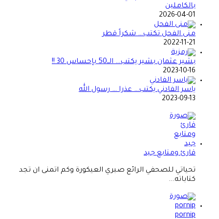
بالكاملين
2026-04-01
منى الفحل تكتب… شكراً قطر
2022-11-21
بشير عثمان بشير يكتب… الــ50 بإحساس 30 !!
2023-10-16
ياسر الفادني يكتب… عذرا … رسول الله
2023-09-13
قارئ ومتابع جيد
تحياتي للصحفي الرائع صبري العيكورة وكم اتمنى ان تجد
كتاباته...
pornip