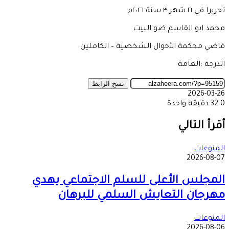
تحريرا في ١٦ شهر ٣ سنة ٢٠٢٦م
محمد ابو القاسم ضو البيت
قاضي محكمة الأحوال الشخصية – الكاملين
الدرجة :العامة
نسخ الرابط
2026-03-26
0
32
دقيقة واحدة
‫X
طباعة
تيلقرام
ماسنجر
ماسنجر
واتساب
مشاركة
فيسبوك
عبر
أقرأ التالي
البريد
المنوعات
2026-08-07
المجلس الأعلى للسلم الاجتماعي يهدي
مهرجان التعايش السلمي للبرهان
المنوعات
2026-08-06