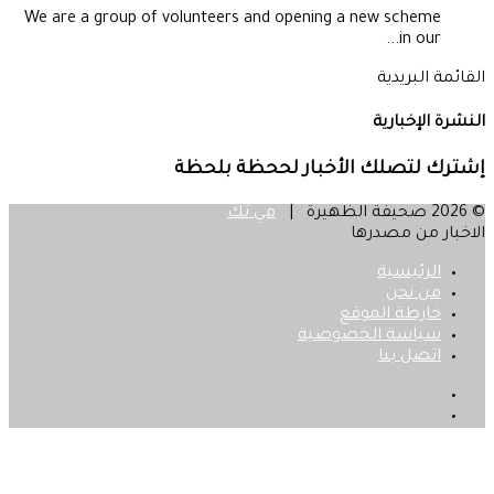
We are a group of volunteers and opening a new scheme
in our...
القائمة البريدية
النشرة الإخبارية
إشترك لتصلك الأخبار لححظة بلحظة
© 2026 صحيفة الظهيرة |
مي تك
الاخبار من مصدرها
الرئيسية
من نحن
خارطة الموقع
سياسة الخصوصية
اتصل بنا
فيسبوك
‫X
زر
الذهاب