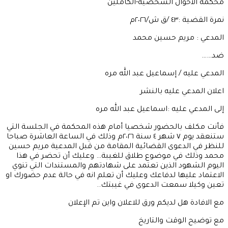
محكمة الأحوال الشخصية-الكاملين
نمرة القضية :٤٣ /ق ش/٢٠٢٦م
المدعي : مريم حسين محمد
ضد……
المدعي عليه / إسماعيل عبد الله مره
اعلان المدعي عليه بالنشر
إلى المدعي عليه :اسماعيل عبد الله مره
فأنت مكلف بالحضور شخصيا أمام هذه المحكمة في الجلسة التي
ستنعقد يوم ٧ شهر ٤ سنة ٢٠٢٦م وذلك في الساعة العاشرة صباحا
للنظر في الدعوى القضائية المقامة من قبل المدعية مريم حسين
محمد وذلك في موضوع طلاق للغيبة… وعليك أن تحضر في هذا
اليوم الشهود الذين تعتمد على شهادتهم والمستندات التي تنوي
الاعتماد عليها لدفاعك وعليك أن تعلم انه في حالة عدم حضورك او
تعين وكيلا سمعت الدعوى في غيبتك..
مع الافادة هل لديكم ورق للاعلان واين تم الإعلان
مع توضيح الوقت والتاريخ