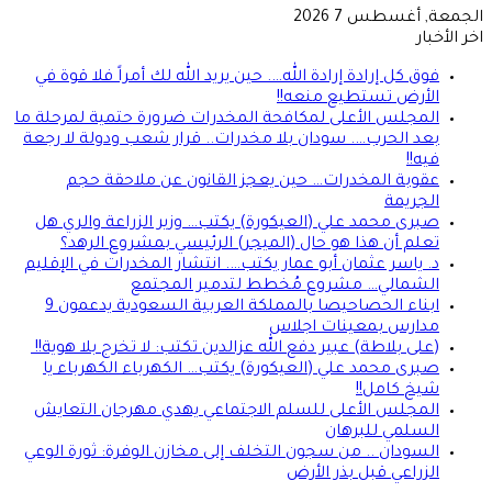
الجمعة, أغسطس 7 2026
اخر الأخبار
فوق كل إرادة إرادة الله…. حين يريد الله لك أمراً فلا قوة في
الأرض تستطيع منعه!!
المجلس الأعلى لمكافحة المخدرات ضرورة حتمية لمرحلة ما
بعد الحرب…. سودان بلا مخدرات.. قرار شعب ودولة لا رجعة
فيه!!
عقوبة المخدرات… حين يعجز القانون عن ملاحقة حجم
الجريمة
صبرى محمد علي (العيكورة) يكتب… وزير الزراعة والري هل
تعلم أن هذا هو حال (الميجر) الرئيسي بمشروع الرهد؟
د. ياسر عثمان أبو عمار يكتب…. انتشار المخدرات في الإقليم
الشمالي… مشروع مُخطط لتدمير المجتمع
ابناء الحصاحيصا بالمملكة العربية السعودية يدعمون 9
مدارس بمعينات اجلاس
(على بلاطة) عبير دفع الله عزالدين تكتب: لا تخرج بلا هوية!!
صبرى محمد علي (العيكورة) يكتب… الكهرباء الكهرباء يا
شيخ كامل!!
المجلس الأعلى للسلم الاجتماعي يهدي مهرجان التعايش
السلمي للبرهان
السودان .. من سجون التخلف إلى مخازن الوفرة: ثورة الوعي
الزراعي قبل بذر الأرض