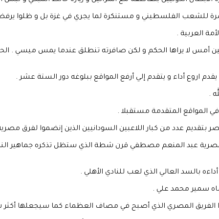
وليين بتعاطفه مع اسرائيل و زيارة حائط المبكي و لبس الطاقية اليهودية المس
صرة للشعب الفلسطيني و مستنكرة لما يجري في غزة بل و ظلوا يرفضون 
مة العربية .
 أمس لا يراها الحكم و لكن صافرته تنطلق عندما يمس ميسي . الحكم 
م اروع أداء و يتقدم إلي أرفع المواقع ببلوغه دور الستة عشر .
ه .
 في المواقع المتقدمة مستقبلا .
 بتقديم عدد من كبار اللاعبين السودانيين الذين إنضموا لفرق مصري
لمصرية عبد المنعم مصطفي قرن شطة الذي ستظل تذكره جماهير النادي
داءه بالسد العالي الذي لعب للنادي الأهلي .
ماه سمير محمد علي .
دا الفريق المصري الذي أصبح في مصاف العظماء كما سيجعلها أكثر شع