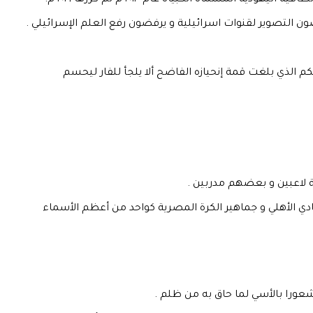
ماة الكبياه عام ٢٠١٣ م ثم كررها ٢٠١٩ م.
التصوير لقنوات اسرائيلية و يرفضون رفع العلم الإسرائيلي .
الذي بلغت قمة إنحيازه الفاضح ألا يلجأ للفار ليحسم
ة لاعبين و بعضهم مدربين .
 الأهلي و جماهير الكرة المصرية كواحد من أعظم الأسماء
ورا بالأسي لما حاق به من ظلم .