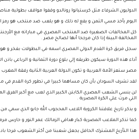
ميسي دفع الثمن مقدما لحامي اسرائيل ترامب بعد ان شذ عن جمهرة الابطال الد
الدوليون الشرفاء مثل كرستيانوا رونالدو وقفوا مواقف بطولية منا
اليوم يأخذ مسي الثمن و يقع له ذلك و هو يلعب ضد منتخب هو رمز الأ
كل المخالفات الصغيرة ضد المنتخب المصري في مباراته مع الأرجنتين
المخالفة البينة إذا كان مرجحا أنها لصالح مصر .
سجل فريق كرة القدم الدولي المصري اسمه في البطولات بفخر و هو يقد
أداء هذه الدورة سيكون طريقه إلي بلوغ دورة الثمانية و الرباعي باذن الل
مصر ستعز الأمة العربية و تكون الدولة العربية الثانية رفقة المغرب
لقد تشرف السودان بأن كان مساهما كبيرا في تطور كرة القدم في مصر
لن ينسي الشعب المصري الكابتن الكبير الذي لعب مع أكبر الفرق ا
التي مرت علي الكرة المصرية .
و يذكر تاريخ علاقتنا الكروية اللاعب المحجوب الله جابو الذي سمي من أ
كما تذكر الملاعب المصرية كبار هدافي الزمالك عمر النور و حارس مر
هذا التأريخ المشترك الحافل يجعل شعبنا من أكثر الشعوب فرحا با