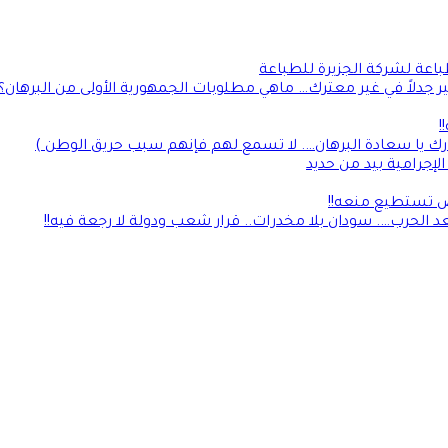
طباعة لشركة الجزيرة للطباعة
جدلاً في غير معترك… ماهي مطلوبات الجمهورية الأولى من البرهان؟
!
رك يا سعادة البرهان…. لا تسمع لهم فإنهم سبب حريق الوطن )
إجرامية بيد من حديد
لأرض تستطيع منعه!!
 الحرب…. سودان بلا مخدرات.. قرار شعب ودولة لا رجعة فيه!!