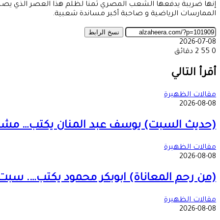
إنها ضريبة يدفعها الشعب المصري ثمنا لظلم هذا العصر الذي يصنع 
الممارسات الرياضية و صاحبة أكبر مساندة شعبية.
نسخ الرابط
2026-07-08
0
55
2 دقائق
‫X
طباعة
تيلقرام
ماسنجر
ماسنجر
واتساب
مشاركة
فيسبوك
عبر
أقرأ التالي
البريد
مقالات الظهيرة
2026-08-08
(حديث السبت) يوسف عبد المنان يكتب… مشاورا
مقالات الظهيرة
2026-08-08
(من رحم المعاناة) ابوبكر محمود يكتب…. سبت
مقالات الظهيرة
2026-08-08