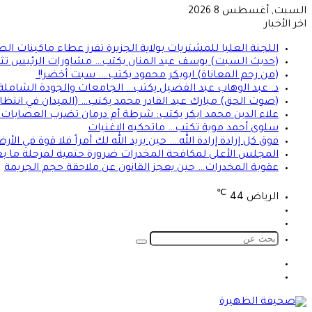
السبت, أغسطس 8 2026
اخر الأخبار
اللجنة العليا للمشتريات بولاية الجزيرة تفرز عطاء ماكينات ال
(حديث السبت) يوسف عبد المنان يكتب… مشاورات الرئيس تثير 
(من رحم المعاناة) ابوبكر محمود يكتب…. سبت أخضر!!
د. عبد الوهاب عبد الفضيل يكتب… الجامعات والجودة الشاملة!
(صوت الحق) مبارك عبد القادر محمد يكتب… (الميدان في انتظا
علاء الدين محمد ابكر يكتب: شرطة أم درمان تضرب العصابات ال
سلوى أحمد موية تكتب… ماتحكيه الاغنيات
فوق كل إرادة إرادة الله…. حين يريد الله لك أمراً فلا قوة في ا
المجلس الأعلى لمكافحة المخدرات ضرورة حتمية لمرحلة ما بعد
عقوبة المخدرات… حين يعجز القانون عن ملاحقة حجم الجريمة
℃
الرياض
44
تسجيل
الوضع
الدخول
المظلم
بحث
عن
الوضع
تسجيل
المظلم
الدخول