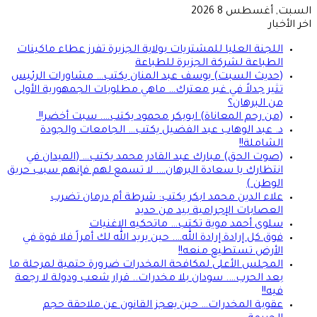
السبت, أغسطس 8 2026
اخر الأخبار
اللجنة العليا للمشتريات بولاية الجزيرة تفرز عطاء ماكينات
الطباعة لشركة الجزيرة للطباعة
(حديث السبت) يوسف عبد المنان يكتب… مشاورات الرئيس
تثير جدلاً في غير معترك… ماهي مطلوبات الجمهورية الأولى
من البرهان؟
(من رحم المعاناة) ابوبكر محمود يكتب…. سبت أخضر!!
د. عبد الوهاب عبد الفضيل يكتب… الجامعات والجودة
الشاملة!!
(صوت الحق) مبارك عبد القادر محمد يكتب… (الميدان في
انتظارك يا سعادة البرهان…. لا تسمع لهم فإنهم سبب حريق
الوطن )
علاء الدين محمد ابكر يكتب: شرطة أم درمان تضرب
العصابات الإجرامية بيد من حديد
سلوى أحمد موية تكتب… ماتحكيه الاغنيات
فوق كل إرادة إرادة الله…. حين يريد الله لك أمراً فلا قوة في
الأرض تستطيع منعه!!
المجلس الأعلى لمكافحة المخدرات ضرورة حتمية لمرحلة ما
بعد الحرب…. سودان بلا مخدرات.. قرار شعب ودولة لا رجعة
فيه!!
عقوبة المخدرات… حين يعجز القانون عن ملاحقة حجم