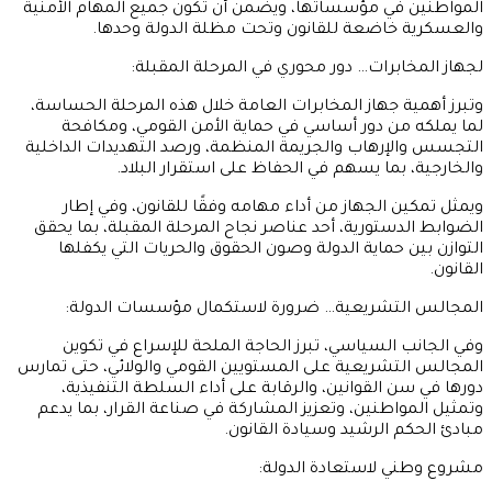
المواطنين في مؤسساتها، ويضمن أن تكون جميع المهام الأمنية
والعسكرية خاضعة للقانون وتحت مظلة الدولة وحدها.
لجهاز المخابرات… دور محوري في المرحلة المقبلة:
وتبرز أهمية جهاز المخابرات العامة خلال هذه المرحلة الحساسة،
لما يملكه من دور أساسي في حماية الأمن القومي، ومكافحة
التجسس والإرهاب والجريمة المنظمة، ورصد التهديدات الداخلية
والخارجية، بما يسهم في الحفاظ على استقرار البلاد.
ويمثل تمكين الجهاز من أداء مهامه وفقًا للقانون، وفي إطار
الضوابط الدستورية، أحد عناصر نجاح المرحلة المقبلة، بما يحقق
التوازن بين حماية الدولة وصون الحقوق والحريات التي يكفلها
القانون.
المجالس التشريعية… ضرورة لاستكمال مؤسسات الدولة:
وفي الجانب السياسي، تبرز الحاجة الملحة للإسراع في تكوين
المجالس التشريعية على المستويين القومي والولائي، حتى تمارس
دورها في سن القوانين، والرقابة على أداء السلطة التنفيذية،
وتمثيل المواطنين، وتعزيز المشاركة في صناعة القرار، بما يدعم
مبادئ الحكم الرشيد وسيادة القانون.
مشروع وطني لاستعادة الدولة: