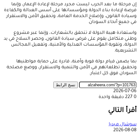
إن مرحلة ما بعد الحرب ليست مجرد مرحلة لإعادة الإعمار، وإنما
فرصة لإعادة بناء الدولة ومؤسساتها على أسس العدالة والكفاءة
وسيادة القانون، وإصلاح الخدمة العامة، وتحقيق الأمن والاستقرار
في جميع أنحاء السودان.
واستعادة هيبة الدولة لا تتحقق بالشعارات، وإنما عبر مشروع
وطني متكامل يقوم على فرض سيادة القانون، وحصر السلاح في يد
الدولة، وتقوية المؤسسات العدلية والأمنية، وتفعيل المجالس
التشريعية.
بما يضمن قيام دولة قوية وآمنة، قادرة على حماية مواطنيها
وتحقيق تطلعاتهم في الأمن والتنمية والاستقرار، ووضع مصلحة
السودان فوق كل اعتبار.
نسخ الرابط
2026-07-06
0
227
دقيقة واحدة
‫X
طباعة
تيلقرام
ماسنجر
ماسنجر
واتساب
مشاركة
فيسبوك
عبر
أقرأ التالي
البريد
سوشال ميديا
2026-08-08