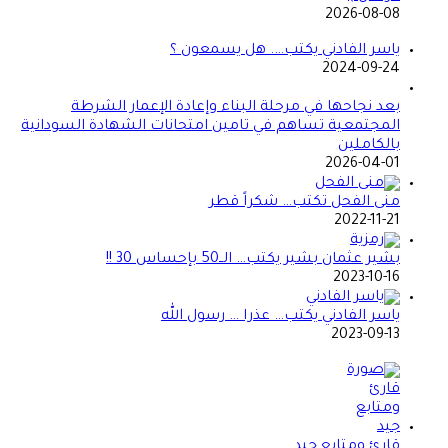
2026-08-08
ياسر الفادني يكتب…. هل يسمعون ؟
2024-09-24
بعد نجاحها في مرحلة البناء وإعادة الإعمار الشرطة
المجتمعية تساهم في تامين امتحانات الشهادة السودانية
بالكاملين
2026-04-01
منى الفحل تكتب… شكراً قطر
2022-11-21
بشير عثمان بشير يكتب… الــ50 بإحساس 30 !!
2023-10-16
ياسر الفادني يكتب… عذرا … رسول الله
2023-09-13
قارئ ومتابع جيد