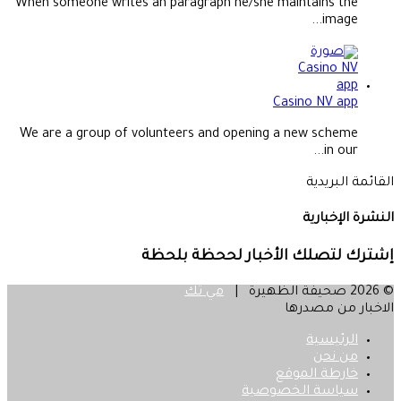
When someone writes an paragraph he/she maintains the
image...
Casino NV app
We are a group of volunteers and opening a new scheme
in our...
القائمة البريدية
النشرة الإخبارية
إشترك لتصلك الأخبار لححظة بلحظة
© 2026 صحيفة الظهيرة |
مي تك
الاخبار من مصدرها
الرئيسية
من نحن
خارطة الموقع
سياسة الخصوصية