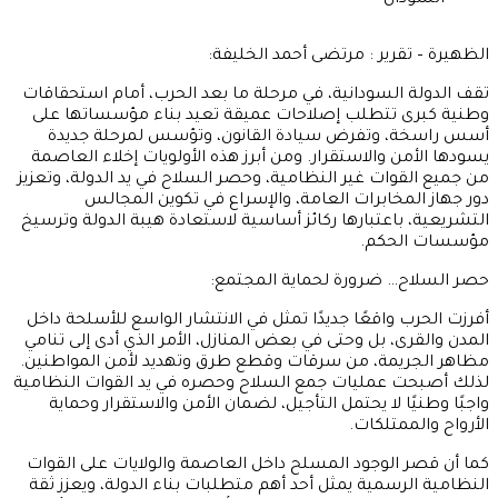
السودان
الظهيرة – تقرير : مرتضى أحمد الخليفة:
تقف الدولة السودانية، في مرحلة ما بعد الحرب، أمام استحقاقات
وطنية كبرى تتطلب إصلاحات عميقة تعيد بناء مؤسساتها على
أسس راسخة، وتفرض سيادة القانون، وتؤسس لمرحلة جديدة
يسودها الأمن والاستقرار. ومن أبرز هذه الأولويات إخلاء العاصمة
من جميع القوات غير النظامية، وحصر السلاح في يد الدولة، وتعزيز
دور جهاز المخابرات العامة، والإسراع في تكوين المجالس
التشريعية، باعتبارها ركائز أساسية لاستعادة هيبة الدولة وترسيخ
مؤسسات الحكم.
حصر السلاح… ضرورة لحماية المجتمع:
أفرزت الحرب واقعًا جديدًا تمثل في الانتشار الواسع للأسلحة داخل
المدن والقرى، بل وحتى في بعض المنازل، الأمر الذي أدى إلى تنامي
مظاهر الجريمة، من سرقات وقطع طرق وتهديد لأمن المواطنين.
لذلك أصبحت عمليات جمع السلاح وحصره في يد القوات النظامية
واجبًا وطنيًا لا يحتمل التأجيل، لضمان الأمن والاستقرار وحماية
الأرواح والممتلكات.
كما أن قصر الوجود المسلح داخل العاصمة والولايات على القوات
النظامية الرسمية يمثل أحد أهم متطلبات بناء الدولة، ويعزز ثقة