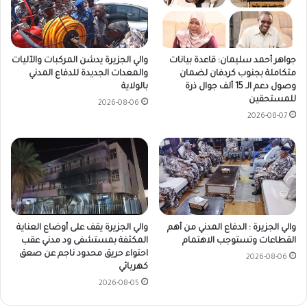
جواهر أحمد سليمان: قاعدة بيانات
والي الجزيرة يدشن المركبات والآليات
متكاملة بجنوب كردفان لضمان
والمعدات الجديدة للدفاع المدني
وصول دعم الـ 15 ألف جوال ذرة
بالولاية
للمستحقين
2026-08-06
2026-08-07
والي الجزيرة : الدفاع المدني من أهم
والي الجزيرة يقف على أوضاع العناية
القطاعات وتستوجب الاهتمام
المكثفة بمستشفى ود مدني عقب
احتواء حريق محدود ناجم عن صعق
2026-08-06
كهربائي
2026-08-05