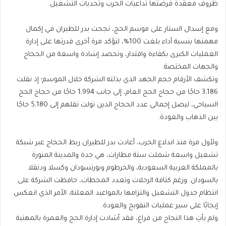
ظروف معقدة فرضتها تداعيات الحرب وتحديات التشغيل.
ومع إسدال الستار على موسم الحج، نجحت بدر للطيران في إكمال
مهمتها بنسبة أداء بلغت 100%، لتؤكد مرة أخرى قدرتها على إدارة
العمليات الكبرى بكفاءة واقتدار، وتحصد إشادة واسعة من الحجاج
والجهات المختصة.
وتكشف الأرقام حجم الجهد الذي بذلته الشركة خلال الموسم؛ إذ نقلت
3,186 حاجًا من حجاج الحج العام، إلى جانب 1,994 حاجًا من حجاج الحج
السياحي، ليصل إجمالي عدد الحجاج الذين تولت نقلهم إلى 5,180 حاجًا
بين الذهاب والعودة.
ولأول مرة منذ اندلاع الحرب، أعادت بدر للطيران ربط الحجاج عبر شبكة
تشغيل واسعة شملت ستة مطارات، هي جدة والمدينة المنورة
بالمملكة العربية السعودية، والخرطوم وبورتسودان وكسلا ودنقلا
بالسودان. ورغم كثافة الرحلات وتعدد المحطات، حافظت الشركة على
انتظام جدول التشغيل والتزامها بالمواعيد المعلنة، الأمر الذي انعكس
إيجابًا على سير عمليات التفويج والعودة.
ولم يأتِ هذا النجاح من فراغ، فقد أشادت إدارة الحج والعمرة بالمهنية