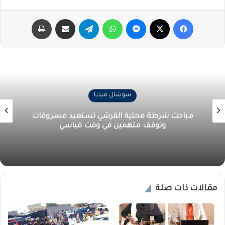
فيسبوك
‫X
ماسنجر
واتساب
تيلقرام
مشاركة عبر البريد
طباعة
سوشال ميديا
مباحث شرطة محلية القرشي تستعيد مسروقات
وتوقف متهمين في وقت قياسي
مقالات ذات صلة