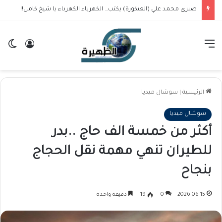
صبرى محمد علي (العيكورة) يكتب… الكهرباء الكهرباء يا شيخ كامل!!
القائمة
تسجيل ا
ال
الرئيسية
|
سوشال ميديا
سوشال ميديا
أكثر من خمسة الف حاج ..بدر
للطيران تنهي مهمة نقل الحجاج
بنجاح
2026-06-15
0
19
دقيقة واحدة