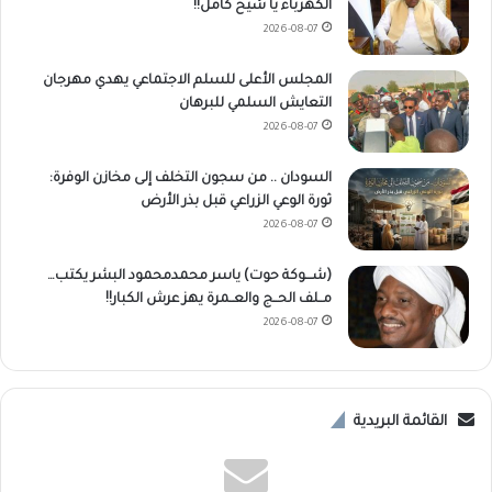
الكهرباء يا شيخ كامل!!
2026-08-07
المجلس الأعلى للسلم الاجتماعي يهدي مهرجان
التعايش السلمي للبرهان
2026-08-07
السودان .. من سجون التخلف إلى مخازن الوفرة:
ثورة الوعي الزراعي قبل بذر الأرض
2026-08-07
(شـــوكة حوت) ياسر محمدمحمود البشر يكتب…
مــلف الحــج والعــمرة يهز عرش الكبار!!
2026-08-07
القائمة البريدية