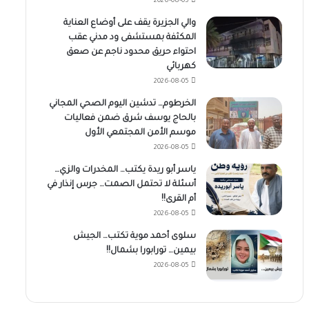
2026-08-05
والي الجزيرة يقف على أوضاع العناية
المكثفة بمستشفى ود مدني عقب
احتواء حريق محدود ناجم عن صعق
كهربائي
2026-08-05
الخرطوم… تدشين اليوم الصحي المجاني
بالحاج يوسف شرق ضمن فعاليات
موسم الأمن المجتمعي الأول
2026-08-05
ياسر أبو ريدة يكتب… المخدرات والزي…
أسئلة لا تحتمل الصمت… جرس إنذار في
أم القرى!!
2026-08-05
سلوى أحمد موية تكتب… الجيش
بيمين… تورابورا بشمال!!
2026-08-05