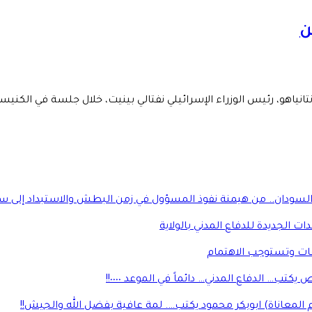
ن
ياهو، رئيس الوزراء الإسرائيلي نفتالي بينيت، خلال جلسة في الكنيست
السودان.. من هيمنة نفوذ المسؤول في زمن البطش والاستبداد إلى سيا
ات الجديدة للدفاع المدني بالولاية
اعات وتستوجب الاهتمام
كتب… الدفاع المدني… دائماً في الموعد ٠٠٠٠!!
 المعاناة) ابوبكر محمود يكتب…. لمة عافية بفضل الله والجيش!!