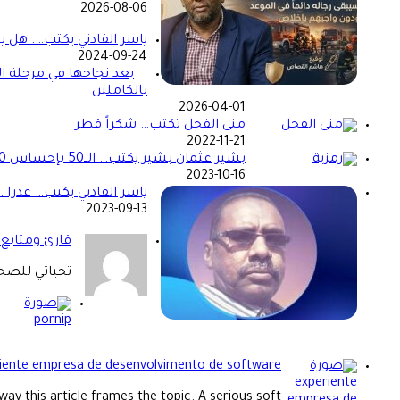
2026-08-06
ياسر الفادني يكتب…. هل 
2024-09-24
بعد نجاحها في مرحلة ال
بالكاملين
2026-04-01
منى الفحل تكتب… شكراً قطر
2022-11-21
بشير عثمان بشير يكتب… الــ50 بإحساس 30 !!
2023-10-16
ياسر الفادني يكتب… عذرا …
2023-09-13
قارئ ومتابع 
تحياتي للصحف
iente empresa de desenvolvimento de software
 way this article frames the topic. A serious soft...