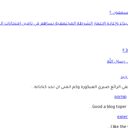
يسمعون ؟
بناء وإعادة الإعمار الشرطة المجتمعية تساهم في تامين امتحانات ا
 رسول الله
جيد
ي الرائع صبري العيكورة وكم اتمنى ان تجد كتاباته...
pornip
Good a blog toper...
exper
I like the