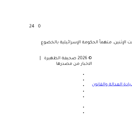
24
0
 الإثنين، متهماً الحكومة الإسرائيلية بالخضوع
© 2026 صحيفة الظهيرة |
مي تك
الاخبار من مصدرها
الرئيسية
من نحن
دة العدالة والقانون
خارطة الموقع
سياسة الخصوصية
اتصل بنا
فيسبوك
‫X