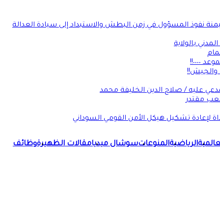
يمنة نفوذ المسؤول في زمن البطش والاستبداد إلى سيادة العدالة
لمدني بالولاية
مام
٠٠٠٠!!
 والجيش!!
عي عليه / صلاح الدين الخليفة محمد
شعب مقتدر
داة لإعادة تشكيل هيكل الأمن القومي السوداني
لعالمية
الرياضية
المنوعات
سوشال ميديا
مقالات الظهيرة
وظائف