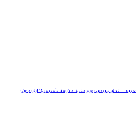
ية … الحلو يتربص بوزير مالية حكومة تأسيس(كارلو جون)