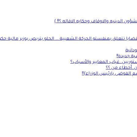
ن الدينيه والاوقاف وحكايه الاقاله ؟!! )
يا تتعلق بمنفستو الحركة الشعبية … الحلو يتربص بوزير مالية حك
دانية
 جديدة!!
توريين..غياب المعايير والأسباب؟
ن..أخطاء من ؟؟
 الفوضى يارئيس الوزراء)!!