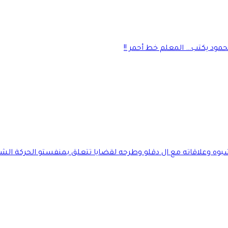
محمود يكتب… المعلم خط أحمر !!
وعلاقاته مع ال دقلو وطرحه لقضايا تتعلق بمنفستو الحركة الشعب