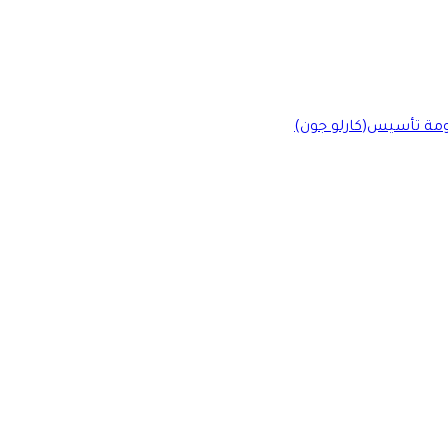
ومة تأسيس(كارلو جون)