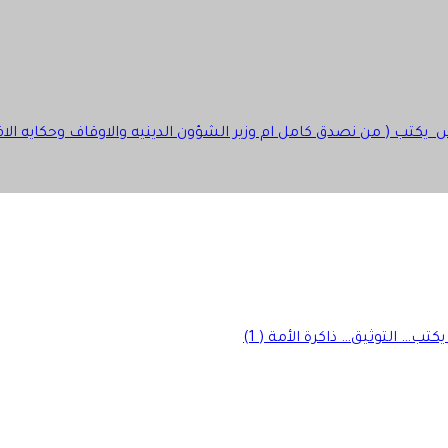
 يكتب ( من نصدق كامل ام وزير الشؤون الدينيه والاوقاف وحكايه الاقال
تب… التوثيق… ذاكرة الأمة ( 1)