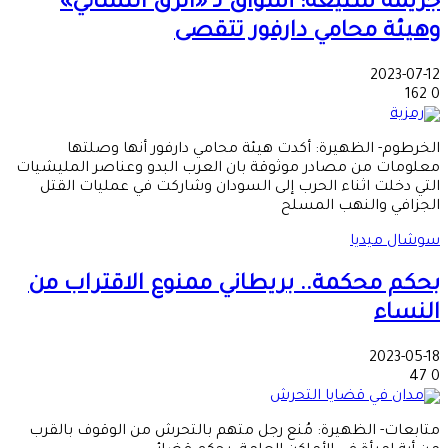
جريمة شنيعة: أسواق لـ «الرق النسائي»
وهيئة محامي دارفور تتقصى
2023-07-12
162
0
الخرطوم- الظهيرة: أكدت هيئة محامي دارفور أنها وصلتها
معلومات من مصادر موثوقة بان العرب البدو وعناصر المليشيات
التي دخلت اثناء الحرب إلى السودان وشاركت في عمليات القتل
الجزافي والنهب المسلح
سوشال ميديا
بحكم محكمة.. بريطاني ممنوع الاقتراب من
النساء
2023-05-18
47
0
متابعات- الظهيرة: مُنع رجل متهم بالتحرش من الوقوف بالقرب