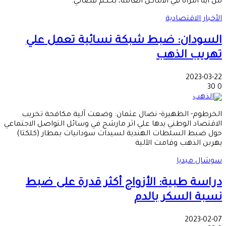
من أية امرأة في الأماكن العامة، بحكم قضائي.
الأخبار الاقتصادية
السودان: ضبط شبكة نسائية تعمل علي
تهريب الذهب
2023-03-22
30
0
الخرطوم- الظهيرة- نضال عثمان: وضعت آلية مكافحة تخريب
الاقتصاد الوطني يدها علي اثر مارشح في وسائل التواصل الاجتماعي
حول ضبط السلطات الهندية لسيدات سودانيات بمطار (كلكتا)
يهربن الذهب وقامت الآلية
سوشال ميديا
دراسة طبية: الأزواج أكثر قدرة على ضبط
نسبة السكر بالدم
2023-02-07