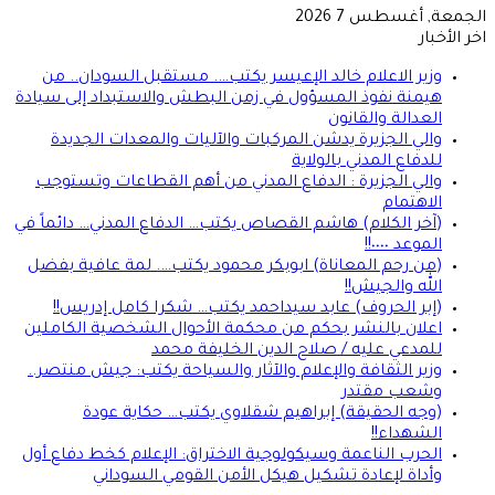
الجمعة, أغسطس 7 2026
اخر الأخبار
وزير الاعلام خالد الإعيسر يكتب…. مستقبل السودان.. من
هيمنة نفوذ المسؤول في زمن البطش والاستبداد إلى سيادة
العدالة والقانون
والي الجزيرة يدشن المركبات والآليات والمعدات الجديدة
للدفاع المدني بالولاية
والي الجزيرة : الدفاع المدني من أهم القطاعات وتستوجب
الاهتمام
(آخر الكلام) هاشم القصاص يكتب… الدفاع المدني… دائماً في
الموعد ٠٠٠٠!!
(من رحم المعاناة) ابوبكر محمود يكتب…. لمة عافية بفضل
الله والجيش!!
(إبر الحروف) عابد سيداحمد يكتب… شكرا كامل إدريس!!
اعلان بالنشر بحكم من محكمة الأحوال الشخصية الكاملين
للمدعي عليه / صلاح الدين الخليفة محمد
وزير الثقافة والإعلام والآثار والسياحة يكتب: جيش منتصر..
وشعب مقتدر
(وجه الحقيقة) إبراهيم شقلاوي يكتب… حكاية عودة
الشهداء!!
الحرب الناعمة وسيكولوجية الاختراق: الإعلام كخط دفاع أول
وأداة لإعادة تشكيل هيكل الأمن القومي السوداني