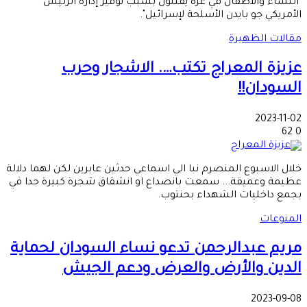
"النساء والأطفال في غزة يُقتلون بسبب نوفير إدارة الرئيس
الأمريكي جو بايدن الأسلحة لإسرائيل".
مقالات الظهيرة
عزيزة المعراج تكتب…. الاشجار وحرب
السودان!!
2023-11-02
62
0
خلال الاسبوع المنصرم نبا الي اسماعي حدثين عابرين لكن لهما دلالة
عظيمة وعميقة... سمعت بانصداع او انشقاق شجرة كبيرة جدا في
بجمع داخليات الشهداء بحنتوب.
المنوعات
مريم عبدالرحمن تدعو نساء السودان لحماية
الدين والأرض والعرض ودعم الجيش
2023-09-08