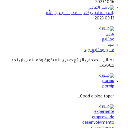
2023-10-16
ياسر الفادني يكتب… عذرا … رسول الله
2023-09-13
قارئ ومتابع جيد
تحياتي للصحفي الرائع صبري العيكورة وكم اتمنى ان تجد
كتاباته...
pornip
Good a blog toper...