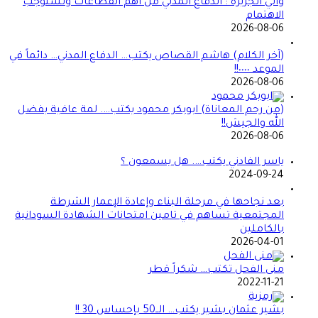
والي الجزيرة : الدفاع المدني من أهم القطاعات وتستوجب
الاهتمام
2026-08-06
(آخر الكلام) هاشم القصاص يكتب… الدفاع المدني… دائماً في
الموعد ٠٠٠٠!!
2026-08-06
(من رحم المعاناة) ابوبكر محمود يكتب…. لمة عافية بفضل
الله والجيش!!
2026-08-06
ياسر الفادني يكتب…. هل يسمعون ؟
2024-09-24
بعد نجاحها في مرحلة البناء وإعادة الإعمار الشرطة
المجتمعية تساهم في تامين امتحانات الشهادة السودانية
بالكاملين
2026-04-01
منى الفحل تكتب… شكراً قطر
2022-11-21
بشير عثمان بشير يكتب… الــ50 بإحساس 30 !!