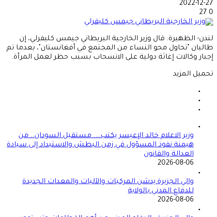
2022-12-27
27
0
لندن- الظهيرة: قال وزير الخارجية البريطاني جيمس كليفرلي، إن
طالبان "تحاول محو النساء من المجتمع في أفغانستان"، بعدما تم
إجبار وكالات إغاثة دولية على الانسحاب بسبب حظر لعمل المرأة.
تحميل المزيد
وزير الاعلام خالد الإعيسر يكتب…. مستقبل السودان.. من
هيمنة نفوذ المسؤول في زمن البطش والاستبداد إلى سيادة
العدالة والقانون
2026-08-06
والي الجزيرة يدشن المركبات والآليات والمعدات الجديدة
للدفاع المدني بالولاية
2026-08-06