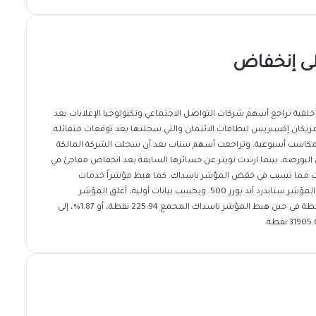
لى إنخفاض
لفية تراجع أسهم شركات التواصل الاجتماعي وتكنولوجيا الإعلانات بعد
م شركة أمريكان إكسبريس لبطاقات الائتمان والتي سجلتها بعد توقعات متفائلة.
ة مكاسب أسبوعية. وتراجعت أسهم سناب بعد أن سجلت الشركة المالكة
بورصة، بينما ارتدت تويتر عن خسائرها السابقة بعد انخفاض مفاجئ في
لفابت مما تسبب في خفض المؤشر ناسداك. كما هبط مؤشراً خدمات
الاتصالات وتكنولوجيا المعلومات ليقودا تراجعاً عاماً بين 11 مؤشراً فرعياً على المؤشر ستاندرد آند بورز 500. وبحسب بيانات أولية، أغلق المؤشر
ستاندرد اند بورز 500 القياسي منخفضاً 36.71 نقطة، أو 0.92%، إلى 3962.24 نقطة في حين هبط المؤشر ناسداك المجمع 225.94 نقطة، أو 1.87%، إلى