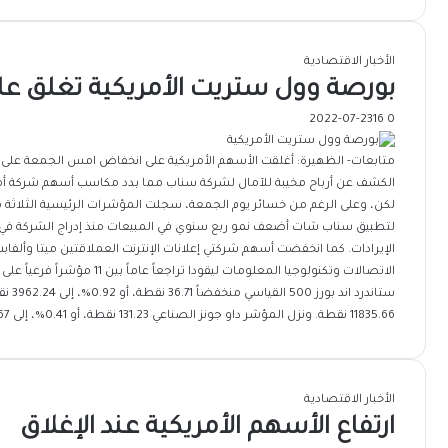
الأخبار الاقتصادية
بورصة وول ستريت الأمريكية تغلق ع
2022-07-23
16
0
متابعات- الظهيرة: أغلقت الأسهم الأمريكية على انخفاض امس الجمعة على خ
الكشف عن أرباح‭‭ ‬‬مخيبة للآمال لشركة سناب مما بدد مكاسب أسه
لكن، وعلى الرغم من خسائر يوم الجمعة، سجلت المؤشرات الرئيسية الثلاث
لتطبيق سناب شات أضعف نمو ربع سنوي في المبيعات منذ إدراج الشركة في ال
الإيرادات. كما انخفضت أسهم شركتي إعلانات الإنترنت العملاقتين ميتا وأ
11835.66 نقطة. ونزل المؤشر داو جونز الصناعي 131.23 نقطة، أو 0.41%، إلى 31905.67 نقطة.
الأخبار الاقتصادية
ارتفاع الأسهم الأمريكية عند الإغلاق