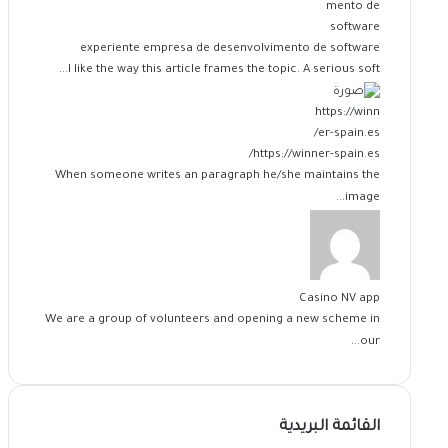
experiente empresa de desenvolvimento de software
I like the way this article frames the topic. A serious soft...
https://winner-spain.es/
When someone writes an paragraph he/she maintains the
image...
Casino NV app
We are a group of volunteers and opening a new scheme in
our...
القائمة البريدية