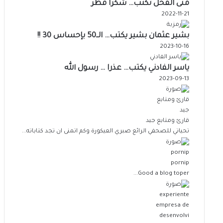
منى الفحل تكتب… شكراً قطر
2022-11-21
بشير عثمان بشير يكتب… الــ50 بإحساس 30 !!
2023-10-16
ياسر الفادني يكتب… عذرا … رسول الله
2023-09-13
قارئ ومتابع جيد
تحياتي للصحفي الرائع صبري العيكورة وكم اتمنى ان تجد كتاباته...
pornip
Good a blog toper...