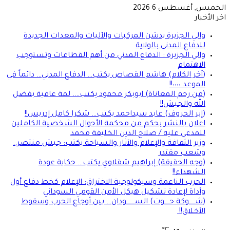
الخميس, أغسطس 6 2026
اخر الأخبار
والي الجزيرة يدشن المركبات والآليات والمعدات الجديدة
للدفاع المدني بالولاية
والي الجزيرة : الدفاع المدني من أهم القطاعات وتستوجب
الاهتمام
(آخر الكلام) هاشم القصاص يكتب… الدفاع المدني… دائماً في
الموعد ٠٠٠٠!!
(من رحم المعاناة) ابوبكر محمود يكتب…. لمة عافية بفضل
الله والجيش!!
(إبر الحروف) عابد سيداحمد يكتب… شكرا كامل إدريس!!
اعلان بالنشر بحكم من محكمة الأحوال الشخصية الكاملين
للمدعي عليه / صلاح الدين الخليفة محمد
وزير الثقافة والإعلام والآثار والسياحة يكتب: جيش منتصر..
وشعب مقتدر
(وجه الحقيقة) إبراهيم شقلاوي يكتب… حكاية عودة
الشهداء!!
الحرب الناعمة وسيكولوجية الاختراق: الإعلام كخط دفاع أول
وأداة لإعادة تشكيل هيكل الأمن القومي السوداني
(شــــــوكة حـــــوت) الســــــــودان… بين أوجاع الحرب وسقوط
الأخـلاق!!