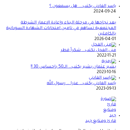
ياسر الفادني يكتب…. هل يسمعون ؟
2024-09-24
بعد نجاحها في مرحلة البناء وإعادة الإعمار الشرطة
المجتمعية تساهم في تامين امتحانات الشهادة السودانية
بالكاملين
2026-04-01
منى الفحل تكتب… شكراً قطر
2022-11-21
بشير عثمان بشير يكتب… الــ50 بإحساس 30 !!
2023-10-16
ياسر الفادني يكتب… عذرا … رسول الله
2023-09-13
قارئ ومتابع جيد