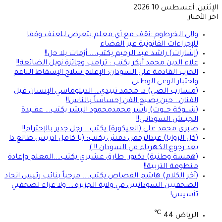
الإثنين, أغسطس 10 2026
اخر الأخبار
والي الخرطوم :نقف مع أي معلم يتعرض للعنف وفقا
للإجراءات القانونية عبر القضاء
(إشارات) راشد عبد الرحيم يكتب…. أزمات بلا حل!!
علاء الدين محمد أبكر يكتب : ترامب وجائزة نوبل الضائعة!!
الحرب القادمة على السودان: الإعلام سلاح الإسقاط الناعم
واختبار الوعي الوطني
(مسارب الضي) د. محمد تبيدي… الدبلوماسي الإنسان قبل
الفنان.. حين يصبح الفن إحساساً بالناس!!
(شـــوكة حـــوت) ياسر محمدمحمود البشر يكتب… عقــيدة
الجيــش السودانــى!!
صبرى محمد علي (العيكورة) يكتب… رجل جدير بالإحترام!!
(كل الزوايا) عبدالرحمن دقش يكتب: (يا كامل ادريس طالع دا
بعد رجوع الكهرباء في السودان !! )
(همسة وطنية) دكتور. طارق عشيري يكتب….المعلم وإعادة
منظومة التربية!!
(آخر الكلام) هاشم القصاص يكتب…. مرحباً بنائب رئيس اتحاد
الصحفيين السودانيين في ولاية الجزيرة…. ولا عزاء لصحفيي
تأسيس!
℃
الرياض
44