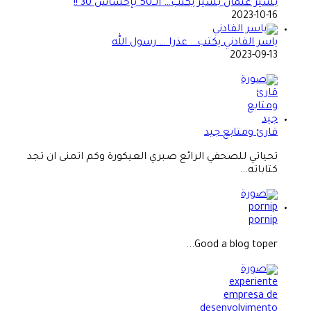
بشير عثمان بشير يكتب… الــ50 بإحساس 30 !!
2023-10-16
ياسر الفادني يكتب… عذرا … رسول الله
2023-09-13
قارئ ومتابع جيد
تحياتي للصحفي الرائع صبري العيكورة وكم اتمنى ان تجد
كتاباته...
pornip
Good a blog toper...