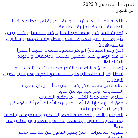
السبت, أغسطس 8 2026
اخر الأخبار
اللجنة العليا للمشتريات بولاية الجزيرة تفرز عطاء ماكينات
الطباعة لشركة الجزيرة للطباعة
(حديث السبت) يوسف عبد المنان يكتب… مشاورات الرئيس
تثير جدلاً في غير معترك… ماهي مطلوبات الجمهورية الأولى
من البرهان؟
(من رحم المعاناة) ابوبكر محمود يكتب…. سبت أخضر!!
د. عبد الوهاب عبد الفضيل يكتب… الجامعات والجودة
الشاملة!!
(صوت الحق) مبارك عبد القادر محمد يكتب… (الميدان في
انتظارك يا سعادة البرهان…. لا تسمع لهم فإنهم سبب حريق
الوطن )
علاء الدين محمد ابكر يكتب: شرطة أم درمان تضرب
العصابات الإجرامية بيد من حديد
سلوى أحمد موية تكتب… ماتحكيه الاغنيات
فوق كل إرادة إرادة الله…. حين يريد الله لك أمراً فلا قوة في
الأرض تستطيع منعه!!
المجلس الأعلى لمكافحة المخدرات ضرورة حتمية لمرحلة ما
بعد الحرب…. سودان بلا مخدرات.. قرار شعب ودولة لا رجعة
فيه!!
عقوبة المخدرات… حين يعجز القانون عن ملاحقة حجم