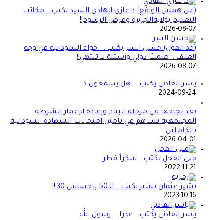
(من همس الواقع) د.غازي الهادي السيد يكتب… مكاتب
التعليم بولايةالجزيرة وفرض الرسوم!!
2026-08-07
(حد القول) حسن السر يكتب…. حواء السودانية في وجه
العنف… صمتٌ دولي وأسئلة لا تنتهي!!
2026-08-07
ياسر الفادني يكتب…. هل يسمعون ؟
2024-09-24
بعد نجاحها في مرحلة البناء وإعادة الإعمار الشرطة
المجتمعية تساهم في تامين امتحانات الشهادة السودانية
بالكاملين
2026-04-01
منى الفحل تكتب… شكراً قطر
2022-11-21
بشير عثمان بشير يكتب… الــ50 بإحساس 30 !!
2023-10-16
ياسر الفادني يكتب… عذرا … رسول الله