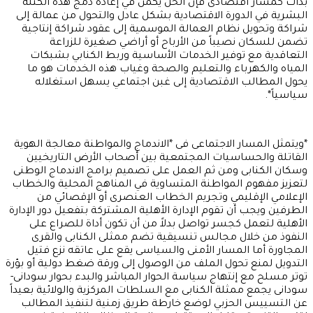
بدأت كمسار اقتصادى فإن الحل يكمن في إعادة دمج هذه الكتلة
البشرية في الدورة الاقتصادية بشكل عادل والتحول من عمالة إلى
شراكة وتحويل نظام العمالة الموسمية إلى عقود شراكة إنتاجية
تضمن للسكان نصيباً من الأرباح أو أراضي صغيرة للزراعة
التعاقدية مع توفير الخدمات الأساسية وربط الكنابي بشبكات
المياه والكهرباء والتعليم والصحة وغياب هذه الخدمات هو ما
يحول المطالب الاقتصادية إلى غبن اجتماعي يسهل استغلاله
سياسياً*.
*ويتمثل المسار الاجتماعى فى *الاندماج والمواطنة معالجة الهوية
القاتلة والحساسيات المجتمعية بين أصحاب الأرض التاريخيين
وسكان الكنابى ومن ثم العمل على تصميم برامج الاندماج الوطنى
لتعزيز مفهوم المواطنة المتساوية في المناهج المحلية والخطاب
الإعلامي الإقليمي وتجريم الخطاب العنصرى أو الإقصائي من
الطرفين ويجب أن تقوم الإدارة الأهلية المشتركة بتفعيل دور الإدارة
الأهلية لتعمل كجسر تواصل بدلاً من أن تكون أداة للصراع على
النفوذ من خلال مجالس تنسيقية تضم ممثلى الكنابى والقرى
المجاورة أما المسار الأمنى والسياسى يقع على عاتقه نزع فتيل
التدويل لمنع تحول الملف من الوصول إلى ورقة ضغط دولية أو بؤرة
توتر مسلح مع إنتهاج سياسة الحوار المباشر والبدء بحوار سودانى-
سودانى يجمع ممثلة الكنابى مع السلطات المركزية والولائية بعيداً
عن التسييس الحزبي لوضع خارطة طريق زمنية لتنفيذ المطالب