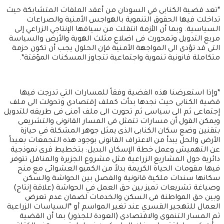
*تعد قضية الكنابى في السودان من أعقد الملفات المتشابكة حيث
تداخلت فيها الحقوق التنموية بالهواجس الأمنية والصراعات
السياسية. وبما أن الأزمة انتقلت من سياقها الإنتاجي الزراعي إلى
مربع التدويل وتمحورت فى اضلاع مثلث الهوية والأرض والسياسة
التى قد تؤدى الى المواجهة الأمنية فإن الحلول يجب أن تكون حزمة
متكاملة قانونية تنموية واجتماعية تتجاوز المسكنات المؤقتة*.
*وإذا استعرضنا هذه الفضية وفقاً للمسارات التي تدرجت فيها
قضية الكنابى حيث نجدها بدأت كملف إقتصادى وتحولت الى ملف
إجتماعى ثم الى سياسى ثم تحورت الى ملف أمنى فى طريقه للتدويل
ويمكن القول أن مسارات تتمثل فى المسار القانونى والتشريعى
بتقنين وضع سكان الكنابى الذى يمثل جوهر المشكلة في حيازة
الأرض والحل يبدأ من الاعتراف القانونى بوجود هذه التجمعات بعيداً
عن التهميش وعمل خطة الإسكان البديل: بتخطيط قرى نموذجية
دائرية حول المشاريع الزراعية مثل مشروع الجزيرة والمناقل تتوفر
فيها مقومات الحياة الكريمة بدلاً من الكمبو العشوائى مع منح
سكانها سندات ملكية قانونية والفصل بين الحواشة والسكن
وصياغة تشريعات تميز بين حق العمل في الحواشة (علاقة إنتاج)
وبين حق المواطنة فى السكن والخدمات لضمان عدم تعرض
العمال للتهجير القسري عند تغير المواسم أو *السياسات الزراعية
ثم المسار التنموى والاقتصادى (العودة للجذور) بما أن القضية