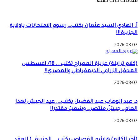
مقالات ذات صلة
أ. الهادي السيد عثمان يكتب… رسوم الامتحانات ياولاية
الجزيرة!!!
2026-08-07
(كلام ترابلة) عزيزة المعراج تكتب…. 18/ اغسطس
المحفل الزراعي الديمقراطي والمصري!!
2026-08-07
د. عبد الوهاب عبد الفضيل يكتب…. عيد الجيش لهذا
العام… جيشٌ منتصر… وشعبٌ مقتدر!!
2026-08-07
(آخر الكلام) هاشم القصاص يكتب…. الجزيرة…( العقد