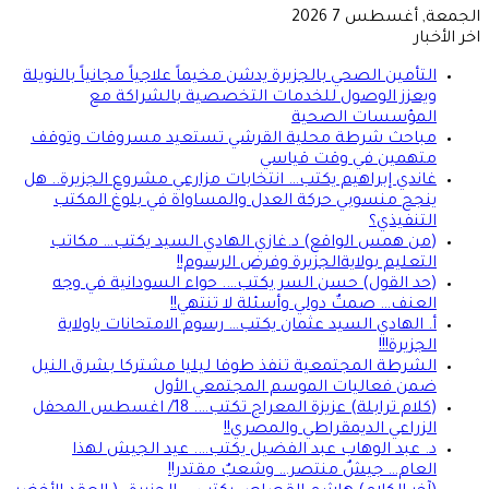
الجمعة, أغسطس 7 2026
اخر الأخبار
التأمين الصحي بالجزيرة يدشن مخيماً علاجياً مجانياً بالنويلة
ويعزز الوصول للخدمات التخصصية بالشراكة مع
المؤسسات الصحية
مباحث شرطة محلية القرشي تستعيد مسروقات وتوقف
متهمين في وقت قياسي
غاندي إبراهيم يكتب… انتخابات مزارعي مشروع الجزيرة.. هل
ينجح منسوبي حركة العدل والمساواة في بلوغ المكتب
التنفيذي؟
(من همس الواقع) د.غازي الهادي السيد يكتب… مكاتب
التعليم بولايةالجزيرة وفرض الرسوم!!
(حد القول) حسن السر يكتب…. حواء السودانية في وجه
العنف… صمتٌ دولي وأسئلة لا تنتهي!!
أ. الهادي السيد عثمان يكتب… رسوم الامتحانات ياولاية
الجزيرة!!!
الشرطة المجتمعية تنفذ طوفا ليليا مشتركا بشرق النيل
ضمن فعاليات الموسم المجتمعي الأول
(كلام ترابلة) عزيزة المعراج تكتب…. 18/ اغسطس المحفل
الزراعي الديمقراطي والمصري!!
د. عبد الوهاب عبد الفضيل يكتب…. عيد الجيش لهذا
العام… جيشٌ منتصر… وشعبٌ مقتدر!!