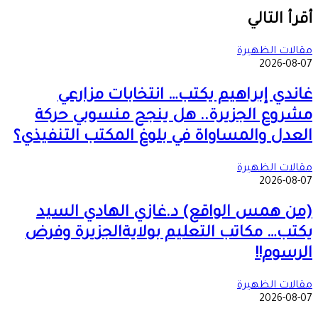
‫X
طباعة
تيلقرام
ماسنجر
ماسنجر
واتساب
مشاركة
فيسبوك
عبر
أقرأ التالي
البريد
مقالات الظهيرة
2026-08-07
غاندي إبراهيم يكتب… انتخابات مزارعي
مشروع الجزيرة.. هل ينجح منسوبي حركة
العدل والمساواة في بلوغ المكتب التنفيذي؟
مقالات الظهيرة
2026-08-07
(من همس الواقع) د.غازي الهادي السيد
يكتب… مكاتب التعليم بولايةالجزيرة وفرض
الرسوم!!
مقالات الظهيرة
2026-08-07