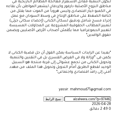
لتكون التنمية مقابل الاستقرار معالجة المظالم التاريخية في
مناطق النزوح الأصلية دارفور وكردفان ليشعر المواطن بأن بقاءه
في الكمبو خيار اقتصادى وليس هروباً من الموت مما يقلل من
كثافة الضغط على مناطق الإنتاج في وسط السودان مع عمل
إجراء مسح شامل ودقيق لسكان الكنابى (إحصاء سكانى جزئى)
لتمييز المطالب الحقوقية المشروعة عن المحاولات المسيسة
لتغيير الديموغرافيا مما يطُمئن أصحاب الأرض الأصليين ويضمن
حقوق الوافدين*
*بعيدا عن الزايدات السياسة يمكن القول أن حل قضية الكنابى لا
يكمن فى “لإزالة ولا في الفرض القسري بل في التقنين والتنمية
وتحويل الكنابى من تجمع عشوائى إلى قرية منتجة هو السبيل
الوحيد لقطع الطريق أمام التدويل وتحويل هذا الملف من مهدد
أمني إلى رافد اقتصادي واجتماعى*
yassir. mahmoud71@gmail.com
نسخ الرابط
2026-04-28
0
49
2 دقائق