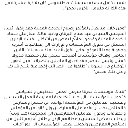
شعب كامل ساندته سياسات خاطئه ومن كان بلا ذرة مشاركة فى
هذه الكارثة فليرمى الآخرين بحجر* .
*ومن خلال متابعاتى لمؤتمر إصلاح الخدمة المدنية فقد إتفق رئيس
المجلس السيادى عبدالفتاح البرهان ونائبه مالك عقار على فساد
الخدمة المدنية وقدموا نماذج لبعض من أشكال الفساد الإدارى
المتمثل فى تحويل المؤسسات والوزارات الى إقطاعيات أسرية
وجهوية وهذا النموذج يمكن القول أنه بدأ منذ سبعينات القرن
الماضى وهناك مؤسسات أصبحت تسمى على منطقة مديرها
كمثال وليس للحصر فقد اطلق العاملين بالضرائب قبل تدهور
الأوضاع فى السودان أطلقوا على الضرائب إقطاعية شيخ شريف
وعلى ذلك فقس*.
*هناك مؤسسات نخرها سوس العمل التنظيمى والسياسى
فتحولت المؤسسات الى خلايا تنظيمية لممارسة العمل السياسى
وتقسيم العاملين فى المؤسسة الواحدة الى منتمى ومعارض
فالمنتمى يجب أن يقدم على المعارضين وإن كانوا من المؤهلين
والكفاءات وتحول العاملين المعارضين الى مجموعة (هب ودب)
ويطالب بعض المنتمين بإعطائهم الإذن بإطلاق أيديهم للنيل من
زملائهم المعارضين وتحولت بعض المؤسسات الى دور أحزاب