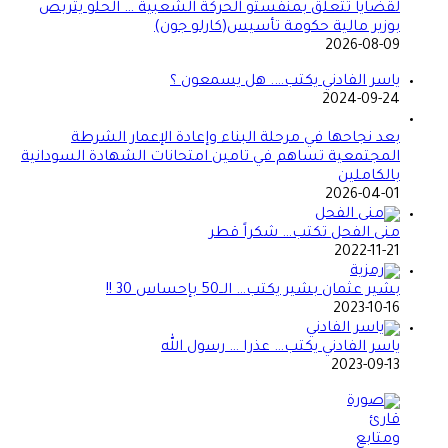
لقضايا تتعلق بمنفستو الحركة الشعبية … الحلو يتربص
بوزير مالية حكومة تأسيس(كارلو جون)
2026-08-09
ياسر الفادني يكتب…. هل يسمعون ؟
2024-09-24
بعد نجاحها في مرحلة البناء وإعادة الإعمار الشرطة
المجتمعية تساهم في تامين امتحانات الشهادة السودانية
بالكاملين
2026-04-01
منى الفحل تكتب… شكراً قطر
2022-11-21
بشير عثمان بشير يكتب… الــ50 بإحساس 30 !!
2023-10-16
ياسر الفادني يكتب… عذرا … رسول الله
2023-09-13