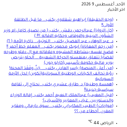
الأحد, أغسطس 9 2026
اخر الأخبار
(وجه الحقيقة) إبراهيم شقلاوي يكتب… ما قبل الطلقة
الأولى!!
(كل الزوايا) عبدالرحمن دقش يكتب ( من نصدق كامل ام وزير
الشؤون الدينيه والاوقاف وحكايه الاقاله ؟!! )
د. عبد الوهاب عبد الفضيل يكتب… التوثيق… ذاكرة الأمة ( 1)
(من رحم المعاناة) ابوبكر محمود يكتب… المعلم خط أحمر !!
فضح نفسه بنشاطه المشبوه وعلاقاته مع ال دقلو وطرحه
لقضايا تتعلق بمنفستو الحركة الشعبية … الحلو يتربص
بوزير مالية حكومة تأسيس(كارلو جون)
(من أعلى المنصة) ياسر الفادني يكتب…. جَنَّ وفَقَدَ المحنة!
رؤية تحالف الكيانات الوطنية السودانية(تكوين) لحل الأزمة
السودانية
(همسة وطنية) د. طارق عشيري يكتب…نحتاج إلى ثقافة
سياسية جديدة!!
(قبل المغيب) عبدالملك النعيم أحمد يكتب..إقالة الوزراء
والدستوريين..غياب المعايير والأسباب؟
(موازنات) الطيب المكابرابي يكتب….سوق دارمالي ومقابر
المقرن..أخطاء من ؟؟
℃
الرياض
44