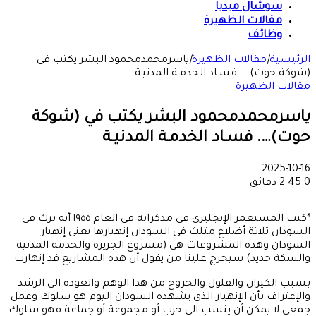
سوشال ميديا
مقالات الظهيرة
وظائف
الرئيسية
|
مقالات الظهيرة
|
ياسرمحمدمحمود البشر يكتب في
(شوكة حوت)…. فسـاد الخدمـة المدنيـة
مقالات الظهيرة
ياسرمحمدمحمود البشر يكتب في (شوكة
حوت)…. فسـاد الخدمـة المدنيـة
2025-10-16
0
45
2 دقائق
*كتب المستعمر الإنجليزى فى مذكراته فى العام ١٩٥٥ أنه ترك فى
السودان ثلاثة أضلاع مثلث فى السودان إنهيارها يعنى إنهيار
السودان وهذه المشروعات هى (مشروع الجزيرة والخدمة المدنية
والسكة حديد) سيخرج علينا من يقول أن هذه المشاريع قد إنهارت
بسبب الكيزان والفلول والخروج من هذا الوهم والعودة الى الرشد
والإعتراف بأن الإنهيار الذى يشهده السودان اليوم هو سلوك وعمل
جمعى لا يمكن أن ينسب الى حزب أو مجموعة أو جماعة فهو سلوك