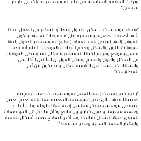
وتركت المهمة الأساسية من أداء المؤسسة وتحولت الى دار حزب
سياسى*.
*هناك مؤسسات لا يمكن الدخول إليها أو التفكير فى العمل فيها
لأنها أصبحت حصرية ومشفرة على مجموعات بعينها ويكون
المؤهل إليها (ملص توب العفاف) خارج المؤسسة والدخول إليها
بمؤهلات اللون والشكل وحجم الأرداف والمؤخرات أعلم أنه حديث
قاسى وموجع ومؤلم لكنها الحقيقة ولا مكان لمتوسطى المؤهلات
فى الشكل واللون والحجم ويمكن القول أن التأهيل الأكاديمى
والشهادات ليست من الأهمية بمكان وقد تكون من آخر
المطلوبات*.
*زعيم كبير تقدمت إبنته للعمل بمؤسسة ذات صيت ولم يتم
تعيينها فذهب الى مدير المؤسسة المعنية معاتبا له بعدم تعيين
إبنته فى مؤسسته وذكر محاسن إبنته بأنها طويلة وذات أرداف
وخلفية محترمة وعيون كبار ولون فاقع وكأن ما ذكر هى المواصفات
المتفق عليها بشكل صامت وما أكثر النماذج تتعدد أشكال الفساد
ولإنهيار الخدمة المدنية وجه واحد فقط*.