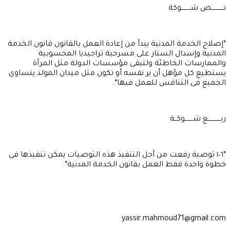
نــــــــــــص شـــــــــوكة
*إصلاح الخدمة المدنية يبدأ من إعادة العمل بالقانون قانون الخدمة
المدنية وإسدال الستار على مسرحية تراجيديا المحسوبية
والممارسات الخاطئة ولتبقى مؤسسات الدولة مثل المرآة
يستطيع كل مؤهل أن ير نفسه أو تكون مثل ميدان المولد يتساوى
الجميع فى التنافس للعمل فيها*.
ربــــــــــــع شــــــــوكــة
*١٠٦ توصية رفعت من أجل التنفيذ هذه التوصيات يمكن تنفيذها فى
خطوة واحدة فقط العمل بقانون الخدمة المدنية*.
yassir.mahmoud71@gmail.com