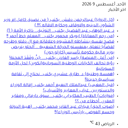
أحد, أغسطس 9 2026
ر الأخبار
(كل الزوايا) عبدالرحمن دقش يكتب ( من نصدق كامل ام وزير
الشؤون الدينيه والاوقاف وحكايه الاقاله ؟!! )
د. عبد الوهاب عبد الفضيل يكتب… التوثيق… ذاكرة الأمة ( 1)
(من رحم المعاناة) ابوبكر محمود يكتب… المعلم خط أحمر !!
فضح نفسه بنشاطه المشبوه وعلاقاته مع ال دقلو وطرحه
لقضايا تتعلق بمنفستو الحركة الشعبية … الحلو يتربص
بوزير مالية حكومة تأسيس(كارلو جون)
(من أعلى المنصة) ياسر الفادني يكتب…. جَنَّ وفَقَدَ المحنة!
رؤية تحالف الكيانات الوطنية السودانية(تكوين) لحل الأزمة
السودانية
(همسة وطنية) د. طارق عشيري يكتب…نحتاج إلى ثقافة
سياسية جديدة!!
(قبل المغيب) عبدالملك النعيم أحمد يكتب..إقالة الوزراء
والدستوريين..غياب المعايير والأسباب؟
(موازنات) الطيب المكابرابي يكتب….سوق دارمالي ومقابر
المقرن..أخطاء من ؟؟
(صوت الحق) مبارك عبد القادر محمد يكتب… (هيبة الدولة
وحسم الفوضى يارئيس الوزراء)!!
℃
الرياض
43