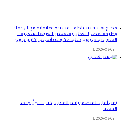
فضح نفسه بنشاطه المشبوه وعلاقاته مع ال دقلو
وطرحه لقضايا تتعلق بمنفستو الحركة الشعبية …
الحلو يتربص بوزير مالية حكومة تأسيس(كارلو جون)
2026-08-09
(من أعلى المنصة) ياسر الفادني يكتب…. جَنَّ وفَقَدَ
المحنة!
2026-08-09