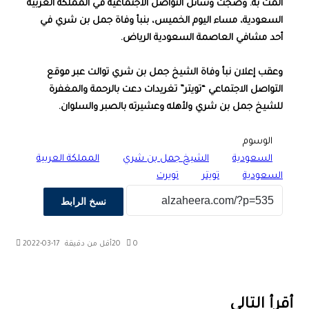
ألمت به. وضجت وسائل التواصل الاجتماعية في المملكة العربية
السعودية، مساء اليوم الخميس، بنبأ وفاة جمل بن شري في
أحد مشافي العاصمة السعودية الرياض.
وعقب إعلان نبأ وفاة الشيخ جمل بن شري توالت عبر موقع
التواصل الاجتماعي “تويتر” تغريدات دعت بالرحمة والمغفرة
للشيخ جمل بن شري ولأهله وعشيرته بالصبر والسلوان.
الوسوم
السعودية
الشيخ جمل بن شري
المملكة العربية
السعودية
تويتر
تويرت
نسخ الرابط
0
20
أقل من دقيقة
2022-03-17
‫X
طباعة
تيلقرام
ماسنجر
ماسنجر
واتساب
مشاركة
فيسبوك
عبر
البريد
أقرأ التالي