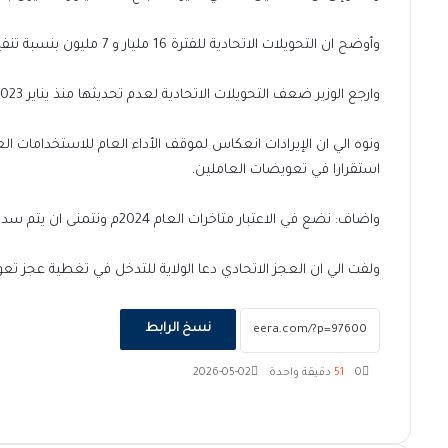
وأوضح ان التحويلات الاتحادية للفترة 16 مليار و 7 مليون بنسبة تنفيذ بلغ 29%.
وارجع الوزير ضعف التحويلات الاتحادية لعدم تحديثها منذ يناير 2023م.
استقرارا في تعويضات العاملين.
واضاف: نضع في الاعتبار متاخرات العام 2024م ونتمنى ان يتم سدادها أسوة بولاية الخرطوم.
ولفت الي ان العجز الاتحادي دعا الولاية للتدخل في تغطية عجز تعويضات العاملين الذي بلغ 2
نسخ الرابط
0
51
دقيقة واحدة
2026-05-02
‫X
فيسبوك
ماسنجر
ماسنجر
تيلقرام
طباعة
واتساب
مشاركة
عبر
البريد