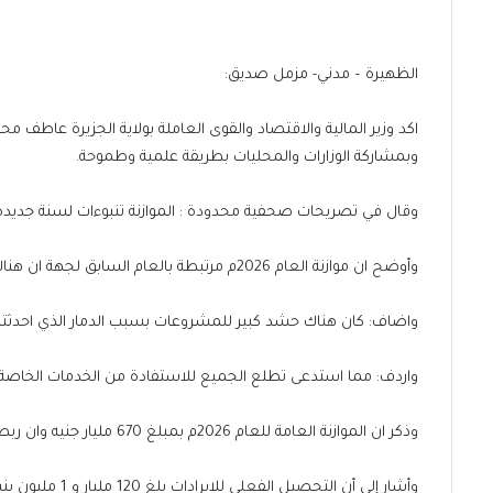
الظهيرة – مدني- مزمل صديق:
وبمشاركة الوزارات والمحليات بطريقة علمية وطموحة.
وقال في تصريحات صحفية محدودة : الموازنة تنبوءات لسنة جديدة ل
وأوضح ان موازنة العام 2026م مرتبطة بالعام السابق لجهة ان هناك الكثير من المشروعات تم ترحيلها.
واضاف: كان هناك حشد كبير للمشروعات بسبب الدمار الذي احدثته 
واردف: مما استدعى تطلع الجميع للاستفادة من الخدمات الخاصة ب
وذكر ان الموازنة العامة للعام 2026م بمبلغ 670 مليار جنيه وان ربط الربع الأول من يناير حتى مارس بمبلغ 167 مليار و 6 مليون.
وأشار إلى أن التحصيل الفعلي للايرادات بلغ 120 مليار و 1 مليون بنسبة 72%.