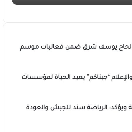
تستوجب الاهتمام
 بالحاج يوسف شرق ضمن فعاليات موسم
والي الجزيرة يقف على أوضاع العناية المكثفة بمستشفى ود مدني عقب احتواء حريق محدود ناجم عن صعق كهربائي
ة والإعلام “جيناكم” يعيد الحياة لمؤسسات
سة ويؤكد: الرياضة سند للجيش والعودة