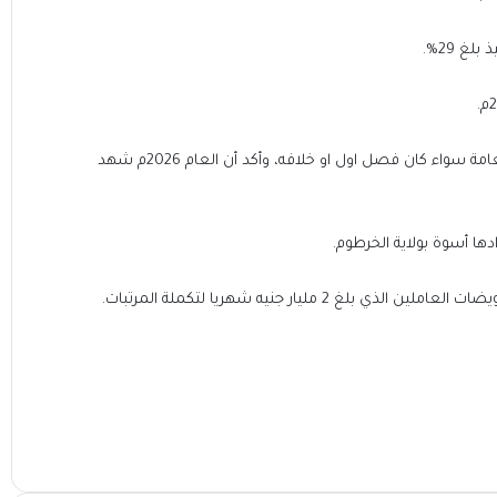
ونوه الي ان الإيرادات انعكاس لموقف الأداء العام للاستخدامات العامة سواء كان فصل اول او خلافه، وأكد أن العام 2026م شهد
 مليار جنيه شهريا لتكملة المرتبات.