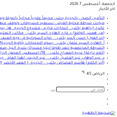
الجمعة, أغسطس 7 2026
اخر الأخبار
التأمين الصحي بالجزيرة يدشن مخيماً علاجياً مجانياً بالنو
مباحث شرطة محلية القرشي تستعيد مسروقات وتوقف مته
غاندي إبراهيم يكتب… انتخابات مزارعي مشروع الجزيرة.. هل ين
(من همس الواقع) د.غازي الهادي السيد يكتب… مكاتب التعليم 
(حد القول) حسن السر يكتب…. حواء السودانية في وجه العنف… 
أ. الهادي السيد عثمان يكتب… رسوم الامتحانات ياولاية الجزيرة!!!
الشرطة المجتمعية تنفذ طوفا ليليا مشتركا بشرق النيل ضم
(كلام ترابلة) عزيزة المعراج تكتب…. 18/ اغسطس المحفل الزراعي الديمقراطي والمصري!!
د. عبد الوهاب عبد الفضيل يكتب…. عيد الجيش لهذا العام… ج
(آخر الكلام) هاشم القصاص يكتب…. الجزيرة…( العقد الأخضر )!!
℃
الرياض
45
تسجيل
الوضع
الدخول
المظلم
بحث
عن
الوضع
تسجيل
المظلم
الدخول