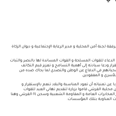
رام وزير التربية والتعليم بولاية الجزيرة ممثل الوالي صلاة عيد الأضحى المبارك بالمسجد العتيق بمدينة ٢٤ القرشي برفقة لجنة أمن المحلية و مدير الرعاية الإجتماعية و ديوان الزكاة
لدعاء للقوات المسلحة و القوات المساندة لها بالنصر والثبات
تقرار ودعا سيادته إلى أهمية التسامح و تعزيز قيم التكاتف
 تضحياتهم في الدفاع عن الوطن والتصدي لما يحاك ضده من
لأسري و المفقودين.
ن تمنياته أن تعود المناسبة والبلاد تنعم بالإستقرار و
ن محلية القرشي قاموا بزيارة لتقديم تهاني العيد للقوات
المناوبة بالمؤسسات الأمنية وشملت الجولة قيادة القطاع الغربي و شعبة الإستخبارات العسكرية وقسم شرطة ٢٤ القرشي و مباني جهاز المخابرات العامة و المقاومة الشعبية وسجن ٢٤ القرشي وهنا
وات المناوبة بتلك المؤسسات.