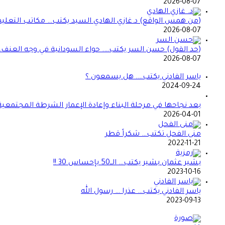
2026-08-07
(من همس الواقع) د.غازي الهادي السيد يكتب… مكاتب التعليم 
2026-08-07
(حد القول) حسن السر يكتب…. حواء السودانية في وجه العنف… 
2026-08-07
ياسر الفادني يكتب…. هل يسمعون ؟
2024-09-24
بعد نجاحها في مرحلة البناء وإعادة الإعمار الشرطة المجتمعي
2026-04-01
منى الفحل تكتب… شكراً قطر
2022-11-21
بشير عثمان بشير يكتب… الــ50 بإحساس 30 !!
2023-10-16
ياسر الفادني يكتب… عذرا … رسول الله
2023-09-13