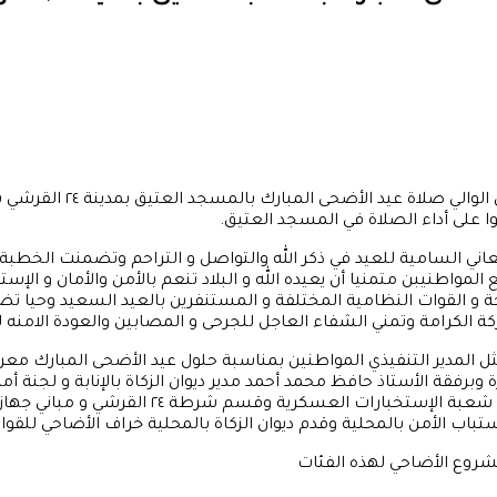
أدى الأستاذ عبدالله أبوالك
على أداء الصلاة في المسجد العتيق.
ي السامية للعيد في ذكر الله والتواصل و التراحم وتضمنت الخطبة ا
المواطنيبن متمنيا أن يعيده الله و البلاد تنعم بالأمن والأمان و الإس
لحة و القوات النظامية المختلفة و المستنفرين بالعيد السعيد وحيا
 الكرامة وتمني الشفاء العاجل للجرحى و المصابين والعودة الامنه ل
المدير التنفيذي المواطنين بمناسبة حلول عيد الأضحى المبارك معربا ع
وبرفقة الأستاذ حافظ محمد أحمد مدير ديوان الزكاة بالإنابة و لجنة أم
ستباب الأمن بالمحلية وقدم ديوان الزكاة بالمحلية خراف الأضاحي للق
 مشروع الأضاحي لهذه الفئات