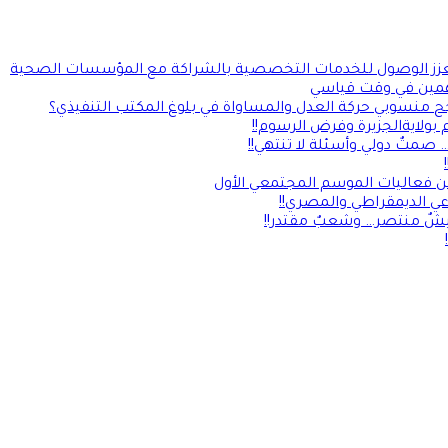
يلة ويعزز الوصول للخدمات التخصصية بالشراكة مع المؤسسات الصحية
مين في وقت قياسي
جح منسوبي حركة العدل والمساواة في بلوغ المكتب التنفيذي؟
بولايةالجزيرة وفرض الرسوم!!
صمتٌ دولي وأسئلة لا تنتهي!!
ن فعاليات الموسم المجتمعي الأول
يشٌ منتصر… وشعبٌ مقتدر!!