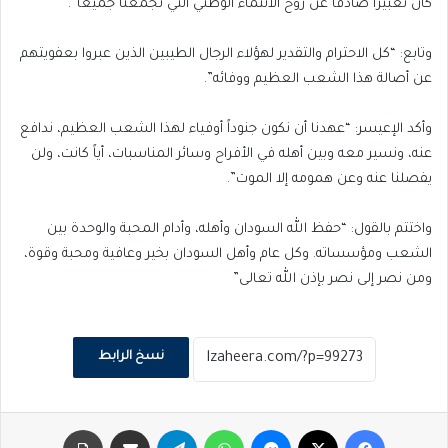
كان تعبيراً صادقاً عن روح الانتماء الوطني التي تجمعنا جميعاً”.
وتابع: “كل الاحترام والتقدير لهؤلاء الرجال الطيبين الذين عبروا بعفويتهم
عن أصالة هذا الشعب العظيم ووفائه”.
وأكد الإعيسر: “عهدنا أن نكون جنوداً أوفياء لهذا الشعب العظيم، ندافع
عنه، ونسير معه وبين أهله في الأفراح وسائر المناسبات، أياً كانت، ولن
يفصلنا عنه وعن همومه إلا الموت”.
واختتم بالقول: “حفظ الله السودان وأهله، وأدام المحبة والوحدة بين
الشعب ومؤسساته. وكل عام وأهل السودان بخير وعافية ومحبة وقوة،
ومن نصر إلى نصر بإذن الله تعالى”
نسخ الرابط
فيسبوك
‫X
ماسنجر
واتساب
تيلقرام
مشاركة عبر البريد
طباعة