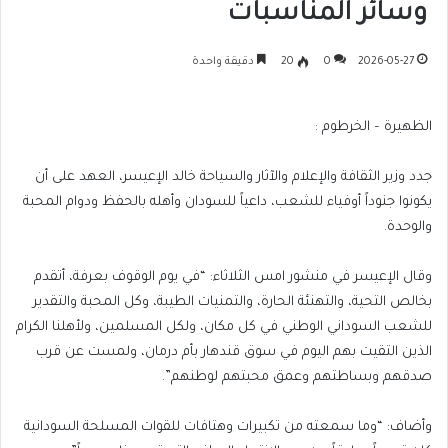
وسائر المناسبات
2026-05-27
0
20
دقيقة واحدة
الظهيرة – الخرطوم :
جدد وزير الثقافة والإعلام والآثار والسياحة خالد الإعيسر، العهد على أن
يكونوا جنوداً أوفياء للشعب، داعياً للسودان وأهله بالحفظ ودوام المحبة
والوحدة.
وقال الإعيسر في منشور امس الثلاثاء: “في يوم الوقوف بعرفة، أتقدم
بخالص التحية، والتهنئة الحارة، والتمنيات الطيبة، وكل المحبة والتقدير
للشعب السوداني الوطني في كل مكان، ولكل المسلمين، ولأهلنا الكرام
الذين التقيت بهم اليوم في سوق قندهار بأم درمان، ولمست عن قرب
صدقهم وبساطتهم وعمق محبتهم لوطنهم”.
وأضاف: “وما سمعته من تكبيرات وهتافات للقوات المسلحة السودانية