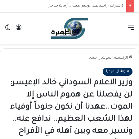
(إشارات) راشد عبد الرحيم يكتب…. أزمات بلا حل!!
القائمة
تسجيل ا
ال
الرئيسية
|
سوشال ميديا
سوشال ميديا
وزير الاعلام السوداني خالد الإعيسر:
لن يفصلنا عن هموم الناس إلا
الموت..عهدنا أن نكون جنوداً أوفياء
لهذا الشعب العظيم.. ندافع عنه..
ونسير معه وبين أهله في الأفراح