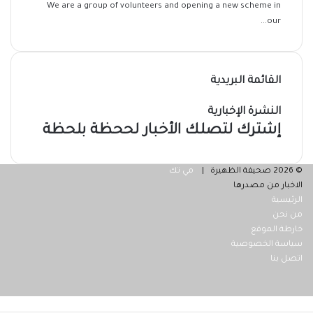
We are a group of volunteers and opening a new scheme in
our...
القائمة البريدية
النشرة الإخبارية
إشترك لتصلك الأخبار لححظة بلحظة
© 2026 صحيفة الظهيرة |
مي تك
الاخبار من مصدرها
الرئيسية
من نحن
خارطة الموقع
سياسة الخصوصية
اتصل بنا
فيسبوك
‫X
ر