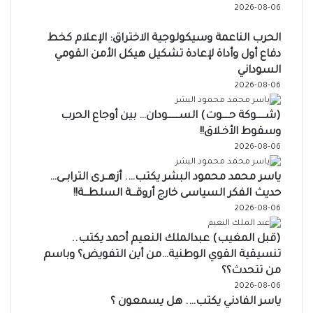
2026-08-06
الحرب الناعمة وسيكولوجية الاختراق: الإعلام كخط
دفاع أول وأداة لإعادة تشكيل هيكل الأمن القومي
السوداني
2026-08-06
(شــــــوكة حـــــوت) الســــــــودان… بين أوجاع الحرب
وسقوط الأخـلاق!!
2026-08-06
ياسر محمد محمود البشر يكتب…. أزهــرى الترابــى…
حديث الفكر السياسى خارج أروقـــة السلطـــة!!
2026-08-06
(قبل المغيب) عبدالملك النعيم أحمد يكتب..
تنسيقية القوي الوطنية…من أين التفويض؟ وباسم
من تتحدث؟؟
2026-08-06
ياسر الفادني يكتب…. هل يسمعون ؟