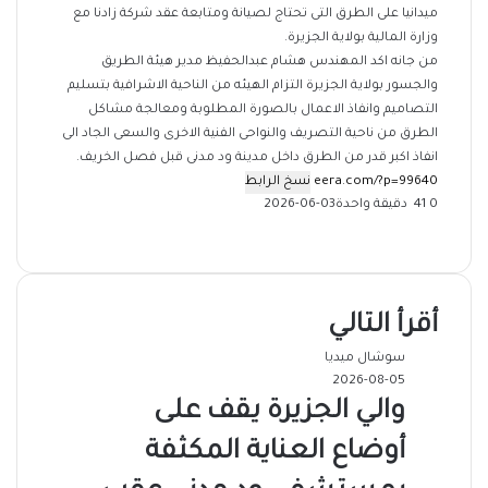
ميدانيا على الطرق التى تحتاج لصيانة ومتابعة عقد شركة زادنا مع
وزارة المالية بولاية الجزيرة.
من جانه اكد المهندس هشام عبدالحفيظ مدير هيئة الطريق
والجسور بولاية الجزيرة التزام الهيئه من الناحية الاشرافية بتسليم
التصاميم وانفاذ الاعمال بالصورة المطلوبة ومعالجة مشاكل
الطرق من ناحية التصريف والنواحى الفنية الاخرى والسعى الجاد الى
انفاذ اكبر قدر من الطرق داخل مدينة ود مدنى قبل فصل الخريف.
نسخ الرابط
0
41
دقيقة واحدة
2026-06-03
‫X
فيسبوك
ماسنجر
ماسنجر
تيلقرام
طباعة
واتساب
مشاركة
عبر
البريد
أقرأ التالي
سوشال ميديا
2026-08-05
والي الجزيرة يقف على
أوضاع العناية المكثفة