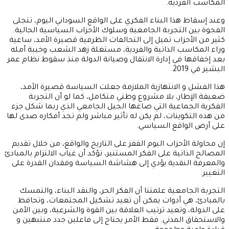
المكاسب الفردية.
وعند إسقاط هذا البناء الفكري على الواقع السوداني اليوم، تتجلى
الفجوة بين التجربة الجامعية وسلوك الأحزاب السياسية الحالية.
كثير من الأحزاب تميل إلى التحالفات الظرفية قصيرة الأمد، ساعية
وراء المكاسب الذاتية والفردية، مستغلة زهد الشعب وخيبة أمله
بعد إخفاقها في إدارة الانتقال وصيانة الدولة منذ سقوط نظام عمر
البشير في 2019.
هذا الفشل و الانتهازية الملازمة جعلت السياسة قصيرة الأمد،
ضعيفة الإطار، بلا مشروع وطني متكامل، كما لو أن التجربة
الفكرية الجماعية التي صاغها الجيل الجامعي الذي ربما شكل جزء
من هذه التكوينات، لم يكن له تأثير مباشر ولم تجد أفكاره صدى لها
على أرض الواقع السياسي.
إن محاولة الأحزاب اليوم القفز على التاريخ والواقع، من خلال تقديم
المصالح الذاتية على الفكر المستنير، تؤكد أن غياب الالتزام بالمبادئ
والمعرفة النقدية يؤدي إلى هشاشة السياسة وفقدان القدرة على
التغيير.
التجربة الجامعية علمتنا أن الفكر الحر، والنقد البناء، والتمسك
بالمبادئ، هي أدوات يمكن أن تعيد تشكيل المجتمعات، وتحافظ
على الدولة، وتعيد ترتيب العلاقة بين القوة والشرعية، وبين الأمن
والاستحقاق المدني. فقط الأمر يحتاج إلى فاعلين جدد منتبهين و