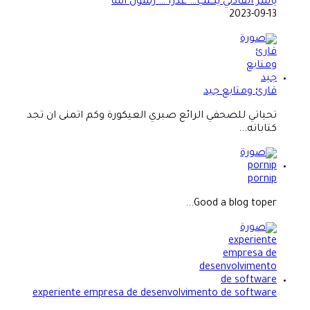
ياسر الفادني يكتب… عذرا … رسول الله
2023-09-13
قارئ ومتابع جيد
تحياتي للصحفي الرائع صبري العيكورة وكم اتمنى ان تجد
كتاباته...
pornip
Good a blog toper...
experiente empresa de desenvolvimento de software