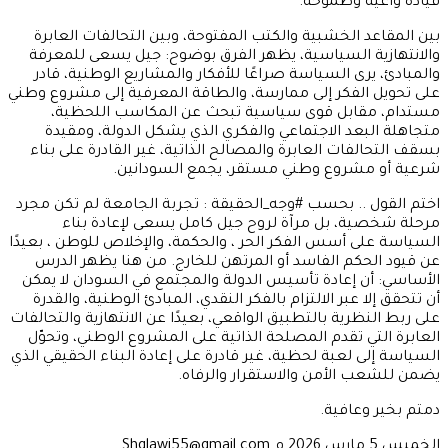
قيادة واعية وطموحة.
بين المقاعد الخشبية والكتب المفتوحة، وبين التحالفات العابرة
والانتهازية السياسية، يظهر الفرق بوضوح: جيل يسعى للمعرفة
والمبادئ، يرى السياسة صراعًا للأفكار والمشاريع الوطنية، قادر
على تحويل الفكر إلى ممارسة، والطاقة المعرفية إلى مشروع وطني
مستدام، مقابل قوى سياسية تبحث عن المكاسب اللحظية،
متجاهلة البعد الاجتماعي والفكري الذي يشكل الدولة، ومقيدة
بسقف التحالفات العابرة والمصالح الذاتية، غير القادرة على بناء
شرعية أو مشروع وطني مستقر، يجمع السودانين.
اختم القول .. بحسب #وجه_الحقيقة : تجربة الجامعة لم تكن مجرد
مرحلة شخصية، بل مرآة لروح جيل كامل يسعى لإعادة بناء
السياسة على أسس الفكر الحر ، والحكمة، والإخلاص للوطن ، بعيدًا
عن قيود الحكم الفاسد أو المرتهن للخارج. من هنا يظهر الدرس
الأساسي: أن إعادة تأسيس الدولة والمجتمع في السودان لا يمكن
أن تتحقق إلا عبر الالتزام بالفكر النقدي، المبادئ الوطنية، والقدرة
على ربط النظرية بالتطبيق الواقعي، بعيدًا عن الانتهازية والتحالفات
العابرة التي تقدم المصلحة الذاتية على المشروع الوطني، وتحوّل
السياسة إلى لعبة لحظية، غير قادرة على إعادة البناء الحقيقي الذي
يضمن للشعب الأمن والاستقرار والرفاه.
دمتم بخير وعافية.
الخميس 5 مارس 2026 م Shglawi55@gmail.com