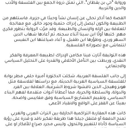
ورواية “حي بن يقظان”، التي تمثل ذروة الجمع بين الفلسفة والأدب
والدين والتربية.
القصة كما أذكر تحكي عن إنسان نشأ وحيدًا في جزيرة، فاستلهم من
الطبيعة والكون ليصل إلى إدراك حتمية وجود خالق، مع معالجة
للعلاقة بين الإله والإنسان والطبيعة. وقد مرّت الرواية بتطور فكري
مهم: كتبها أولًا ابن سينا أثناء سجنه، ثم أعادها شهاب الدين
السهر وردي، وطوّرها ابن طفيل، و أعاد صياغتها ابن النفيس
لتتماشى مع تصوراته الفلسفية.
هذه التوليفة أثارت فينا مكامن الإدراك لطبيعة المعرفة والفكر
النقدي، وربطت بين التأمل الأخلاقي والقدرة على التحليل السياسي
والاجتماعي.
إلى جانب الفلسفة العربية، شكلت الدكتورة أميرة حلمي مطر بوابة
للفلسفة السياسية الغربية الحديثة، مع دراستها لفلاسفة مثل
هوبز وهيجل، الذين ناقشوا شروط الشرعية، العلاقة بين الفرد
والدولة، والسلطة والحرية، مما أعطانا أدوات متقدمة لفهم البناء
السياسي، وتقييم المشاريع السياسية وفق مقاييس واضحة،
بعيدًا عن القفز على الواقع والانقياد الأعمى.
كانت هذه المقاربة التراكمية الحازقة بين التراث العربي والغربي
تمنح الدفعة أو فلنقل جيلنا هذا طريقة تفكير ناقد و قدرة على رؤية
السياسة كأداة للتغيير والتحول، وليس مجرد صراع للأفكار او على