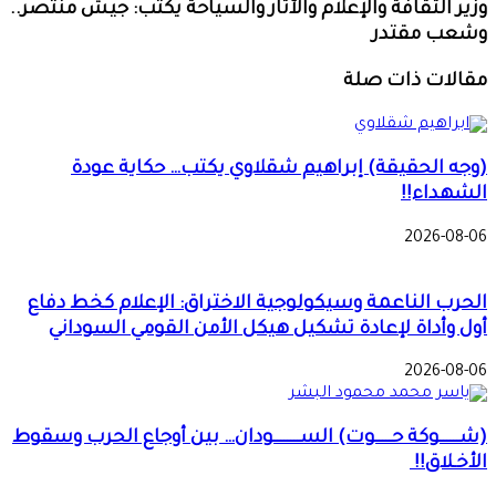
وزير الثقافة والإعلام والآثار والسياحة يكتب: جيش منتصر..
وشعب مقتدر
مقالات ذات صلة
(وجه الحقيقة) إبراهيم شقلاوي يكتب… حكاية عودة
الشهداء!!
2026-08-06
الحرب الناعمة وسيكولوجية الاختراق: الإعلام كخط دفاع
أول وأداة لإعادة تشكيل هيكل الأمن القومي السوداني
2026-08-06
(شــــــوكة حـــــوت) الســــــــودان… بين أوجاع الحرب وسقوط
الأخـلاق!!