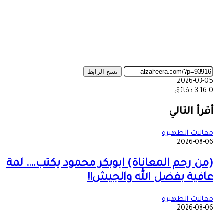
نسخ الرابط
2026-03-05
0
16
3 دقائق
‫X
طباعة
تيلقرام
ماسنجر
ماسنجر
واتساب
مشاركة
فيسبوك
عبر
أقرأ التالي
البريد
مقالات الظهيرة
2026-08-06
(من رحم المعاناة) ابوبكر محمود يكتب…. لمة
عافية بفضل الله والجيش!!
مقالات الظهيرة
2026-08-06