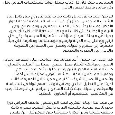
السياسي، حيث كان كل كتاب يشكل بوابة لاستكشاف العالم، وكل
ركن نقاش فرصة لصقل الوعي.
لم تكن التجربة فردية، بل كانت تجربة تعبر عن روح جيل كامل من
الشباب المتحمس . جيلٌ رأى في السياسة ساحة مفتوحة لحوار
الأفكار، وميدانًا رحبًا لاختبار الكسب المعرفي، وهو يطالع بوعي
البرامج الوطنية التي كانت تعج بها الساحة آنذاك. كل ذلك جرى
بعيدًا عن هيمنة الفرد أو منزلقات الانتهازية السياسية، وفي ظل
تركيزٍ واعٍ على بناء الدولة وترسيخ مؤسساتها ومنابرها. كان جيلًا
منصرفًا إلى مشروع الدولة، ومصرًا على الجمع بين المعرفة
والوعي، بين النظرية والتطبيق.
هذا الجيل في تقديري أُعد بعناية، عبر التنافس على المعرفة، وتبادل
الحجج، ومواجهة الأفكار بعقل منفتح، بعيدًا عن التقليد والصراع .
كانت المنافسة الفكرية بين زملاء، ما زلت أذكر مخاشنتاهم
ومقارباتهم، عادل العقاب، هشام القوني، عفراء حسن أحمد،
وشمس الأبصار الشريف ، أكثر من مجرد تبادل للمعرفة، كانت
تدريبًا على التحليل النقدي وصقل أدوات الفهم الواقعي للسياسة
والمجتمع والحياة، حيث ظلت المبادئ والبرامج هي البوصلة، بعيدا
عن المكاسب الشخصية أو المناورة اللحظية.
في قلب هذا البناء الفكري، لعب البروفسور. عاطف العراقي دورًا
محوريًا، عبر تقديمه فلسفة العرب والفكر النقدي، بصورة كانت
تخطف عقولنا وتأثر أفكارنا خصوصًا حين التركيز على ابن طفيل