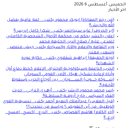
الخميس, أغسطس 6 2026
اخر الأخبار
(من رحم المعاناة) ابوبكر محمود يكتب…. لمة عافية بفضل
الله والجيش!!
(إبر الحروف) عابد سيداحمد يكتب… شكرا كامل إدريس!!
اعلان بالنشر بحكم من محكمة الأحوال الشخصية الكاملين
للمدعي عليه / صلاح الدين الخليفة محمد
وزير الثقافة والإعلام والآثار والسياحة يكتب: جيش منتصر..
وشعب مقتدر
(وجه الحقيقة) إبراهيم شقلاوي يكتب… حكاية عودة
الشهداء!!
الحرب الناعمة وسيكولوجية الاختراق: الإعلام كخط دفاع أول
وأداة لإعادة تشكيل هيكل الأمن القومي السوداني
(شــــــوكة حـــــوت) الســــــــودان… بين أوجاع الحرب وسقوط
الأخـلاق!!
ياسر محمد محمود البشر يكتب…. أزهــرى الترابــى… حديث
الفكر السياسى خارج أروقـــة السلطـــة!!
(قبل المغيب) عبدالملك النعيم أحمد يكتب.. تنسيقية القوي
الوطنية…من أين التفويض؟ وباسم من تتحدث؟؟
(آخر الكلام) هاشم القصاص يكتب… الدرع… اكسح.. امسح..
ازرع..!!