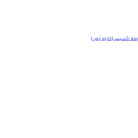
ومة تأسيس(كارلو جون)