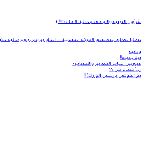
ن الدينيه والاوقاف وحكايه الاقاله ؟!! )
يا تتعلق بمنفستو الحركة الشعبية … الحلو يتربص بوزير مالية حك
دانية
 جديدة!!
توريين..غياب المعايير والأسباب؟
ن..أخطاء من ؟؟
 الفوضى يارئيس الوزراء)!!