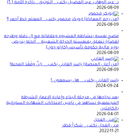
د. عبد الوهاب عبد الفضيل يكتب… التوثيق… ذاكرة الأمة ( 1)
2026-08-09
(من رحم المعاناة) ابوبكر محمود يكتب… المعلم خط أحمر !!
2026-08-09
فضح نفسه بنشاطه المشبوه وعلاقاته مع ال دقلو وطرحه
لقضايا تتعلق بمنفستو الحركة الشعبية … الحلو يتربص
بوزير مالية حكومة تأسيس(كارلو جون)
2026-08-09
(من أعلى المنصة) ياسر الفادني يكتب…. جَنَّ وفَقَدَ المحنة!
2026-08-09
ياسر الفادني يكتب…. هل يسمعون ؟
2024-09-24
بعد نجاحها في مرحلة البناء وإعادة الإعمار الشرطة
المجتمعية تساهم في تامين امتحانات الشهادة السودانية
بالكاملين
2026-04-01
منى الفحل تكتب… شكراً قطر
2022-11-21