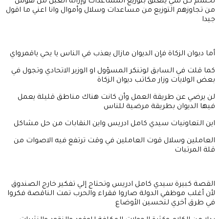
لحسم كل شي يتعلق بتوزيع المساعدات وإزالة الغبن من نفوس
من تجاوزهم التوزيع من مساعدات وسلال وأموال وانا اعني ما اقول
جيدا
أما دبوان الزكاة فإن الديوان مازال يعذب في الناس يا يحي ياقمرواي
كما قلت في السابق لوتنكر المسؤول او الوزير الاتحادي وتجول في
بعض الولايات وزار مكاتب ديوان الزكاة
لن يرضي عن طريقة العمل وأن كانت هناك مناطق قليلة يعمل
فيها الديوان بطريقة مرضية للناس
اين التعاونيات سيدي كامل ادريس واين النقابات من حل مشاكل
العاملين وسلال قوت العاملين في وقت ترتفع فيه الاصوات من
قلة المرتبات
القصة كبيرة سيدي كامل ادريس وتحتاج إلي تفكير خارج الصندوق
لأن أغلب موظفي الدولة صاروا فقراء والحرب تمت الناقصة فكروا
في طرق أخري لتحسين الأوضاع