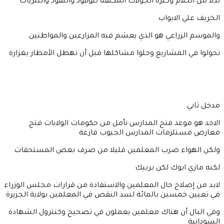
بدلا من الكلام وكثرة الجولات المكلفة للوقود والنقود والنثريات
الخريف علي الابواب
والموسم الزراعي هو الذي يعشم فيه المزارعين والمواطنين
تحولوا في المشاريع وحلوا مشاكلها قبل أن تهطل الأمطار بغزارة
مدخل ثاني
الاحد هو موعد فتح المدارس نأمل من حكومات الولايات فتح
معارض مستلزمات المدارس الجيوب فارغة
ولكن الهواء ضرب المعلمين قليلا من صرف بعض المستحقات
لكنه مازي ابوك لكن بربيك
لابد من إصلاح حال المعلمين والاستفادة من قرارات مجلس الوزراء
في تعيين خمسين بالمائة لسد النقص في المعلمين بولاية الجزيرة
وفي البال أن هناك معلمين يعملون في تصحيح وكنترول الشهادة
السودانية