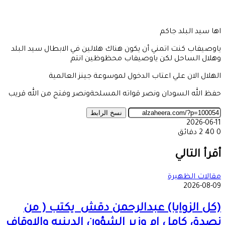
اها سيد البلد جاكم
ياوصيفاب كنت اتمني أن يكون هناك هلالين في الابطال سيد البلد
وهلال الساحل لكن ياوصيفاب محظوظين انتم
الهلال الان علي اعتاب الدخول لموسوعة جينز العالمية
حفظ الله السودان ونصر قواته المسلحةونصر وفتح من الله قريب
نسخ الرابط
2026-06-11
0
40
2 دقائق
‫X
طباعة
تيلقرام
ماسنجر
ماسنجر
واتساب
مشاركة
فيسبوك
عبر
أقرأ التالي
البريد
مقالات الظهيرة
2026-08-09
(كل الزوايا) عبدالرحمن دقش يكتب ( من
نصدق كامل ام وزير الشؤون الدينيه والاوقاف