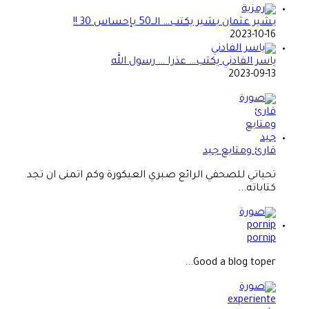
بشير عثمان بشير يكتب… الــ50 بإحساس 30 !!
2023-10-16
ياسر الفادني يكتب… عذرا … رسول الله
2023-09-13
قارئ ومتابع جيد
تحياتي للصحفي الرائع صبري العيكورة وكم اتمنى ان تجد
كتاباته...
pornip
Good a blog toper...