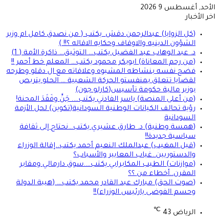
الأحد, أغسطس 9 2026
اخر الأخبار
(كل الزوايا) عبدالرحمن دقش يكتب ( من نصدق كامل ام وزير
الشؤون الدينيه والاوقاف وحكايه الاقاله ؟!! )
د. عبد الوهاب عبد الفضيل يكتب… التوثيق… ذاكرة الأمة ( 1)
(من رحم المعاناة) ابوبكر محمود يكتب… المعلم خط أحمر !!
فضح نفسه بنشاطه المشبوه وعلاقاته مع ال دقلو وطرحه
لقضايا تتعلق بمنفستو الحركة الشعبية … الحلو يتربص
بوزير مالية حكومة تأسيس(كارلو جون)
(من أعلى المنصة) ياسر الفادني يكتب…. جَنَّ وفَقَدَ المحنة!
رؤية تحالف الكيانات الوطنية السودانية(تكوين) لحل الأزمة
السودانية
(همسة وطنية) د. طارق عشيري يكتب…نحتاج إلى ثقافة
سياسية جديدة!!
(قبل المغيب) عبدالملك النعيم أحمد يكتب..إقالة الوزراء
والدستوريين..غياب المعايير والأسباب؟
(موازنات) الطيب المكابرابي يكتب….سوق دارمالي ومقابر
المقرن..أخطاء من ؟؟
(صوت الحق) مبارك عبد القادر محمد يكتب… (هيبة الدولة
وحسم الفوضى يارئيس الوزراء)!!
℃
الرياض
43