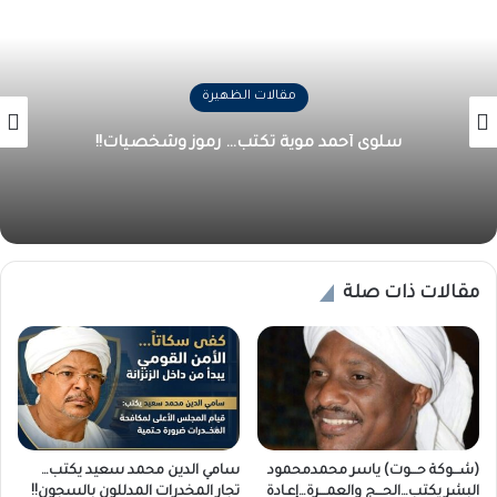
مقالات الظهيرة
سلوى أحمد موية تكتب… رموز وشخصيات!!
مقالات ذات صلة
(شـــوكة حـــوت) ياسر محمدمحمود
سامي الدين محمد سعيد يكتب…
البشر يكتب…الحـــج والعمـــرة…إعـادة
تجار المخدرات المدللون بالسجون!!