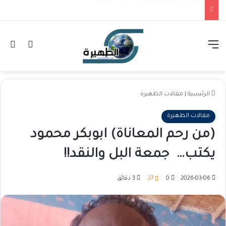
عزيزة المعراج تكتب… 72 عاماً من العهد.. جيش السودان حين ينادي الوطن!!
القائمة
تسجيل ا
ال
الرئيسية
|
مقالات الظهيرة
مقالات الظهيرة
(من رحم المعاناة) ابوبكر محمود
يكتب… جمعة البل والنقد!!
2026-03-06
0
27
3 دقائق