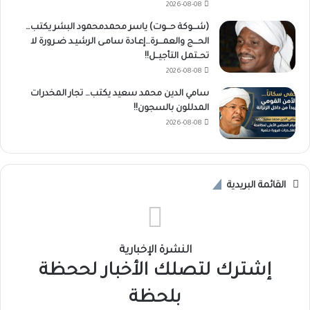
2026-08-08
(شـــوكة حـــوت) ياسر محمدمحمود البشر يكتب…
الحـــج والعمـــرة…إعـادة سامـى الرشيـد ضـرورة لا
تحــتمل التأجيــل!!
2026-08-08
سامي الدين محمد سعيد يكتب… تجار المخدرات
المدللون بالسجون!!
2026-08-08
القائمة البريدية
النشرة الإخبارية
إشترك لتصلك الأخبار لححظة
بلحظة