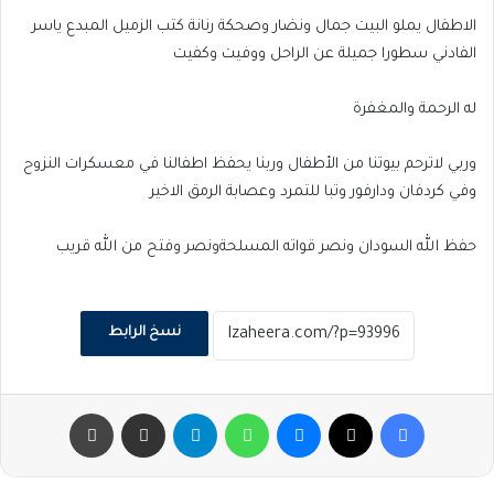
الاطفال يملو البيت جمال ونضار وصحكة رنانة كتب الزميل المبدع ياسر
الفادني سطورا جميلة عن الراحل ووفيت وكفيت
له الرحمة والمغفرة
وربي لاترحم بيوتنا من الأطفال وربنا يحفظ اطفالنا في معسكرات النزوح
وفي كردفان ودارفور وتبا للتمرد وعصابة الرمق الاخير
حفظ الله السودان ونصر قواته المسلحةونصر وفتح من الله قريب
نسخ الرابط
فيسبوك
‫X
ماسنجر
واتساب
تيلقرام
مشاركة عبر البريد
طباعة