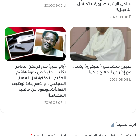
سامـى الرشيـد ضـرورة لا تحــتمل
2026-08-08
التأجيــل!!
2026-08-08
صبرى محمد علي (العيكورة) يكتب…
(بالواضح) فتح الرحمن النحاس
مع إحترامي للجميع ولكن!
يكتب…. علي خطي دعوة هاشم
الحكيم…. الكفاءة قبل المعيار
2026-08-08
السياسي…. والأهم إعادة توظيف
الكفاءأت….ودعونا من جاهلية
الإقصاء..!!
2026-08-08
اترك تعليقاً