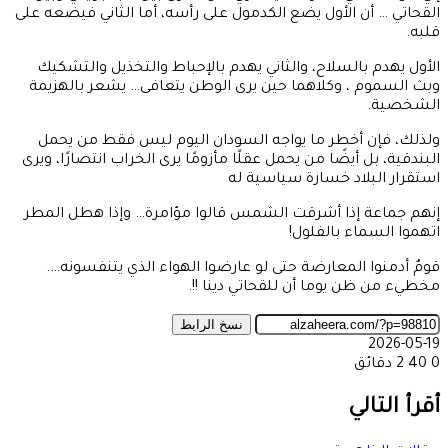
القحاتي … أن الأول يضع الكدمول على رأسه، أما الثاني فيضعه على
قلبه.
الأول يهدم بالسلاح، والثاني يهدم بالإحباط والتخذيل والتشكيك
وبث السموم ، وكلاهما حين يرى الوطن يتعافى… يشعر بالهزيمة
الشخصية.
ولذلك، فإن أخطر ما يواجه السودان اليوم ليس فقط من يحمل
البندقية، بل أيضًا من يحمل عقلًا مأزومًا يرى الخراب انتصارًا، ويرى
استقرار البلاد خسارة سياسية له
إنهم جماعة إذا أشرقت الشمس قالوا مؤامرة… وإذا هطل المطر
اتهموا السماء بالفلول!
قومٌ أدمنوا المعارضة حتى لو عارضوا الهواء الذي يتنفسونه….
مخطيء من ظن يوما أن للقحاتي دينا !!.
نسخ الرابط
2026-05-19
0
40
2 دقائق
‫X
طباعة
تيلقرام
ماسنجر
ماسنجر
واتساب
مشاركة
فيسبوك
عبر
أقرأ التالي
البريد