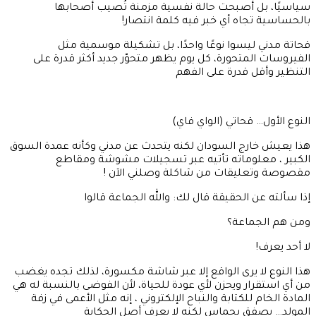
سياسيًا، بل أصبحت حالة نفسية مزمنة تُصيب أصحابها
بالحساسية تجاه أي خبر فيه كلمة انتصار!
قحاتة مدني ليسوا نوعًا واحدًا، بل تشكيلة موسمية مثل
الفيروسات المتحورة، كل يوم يظهر متحوّر جديد أكثر قدرة على
التنظير وأقل قدرة على الفهم
النوع الأول… قحاتي (الواي فاي)
هذا يعيش خارج السودان لكنه يتحدث عن مدني وكأنه عمدة السوق
الكبير ، معلوماته تأتيه عبر تسجيلات مشوشة ومقاطع
مقصوصة وتعليقات من شاكلة وصلني الآن !
إذا سألته عن الحقيقة قال لك: والله الجماعة قالوا
ومن هم الجماعة؟
لا أحد يعرف!
هذا النوع لا يرى الواقع إلا عبر شاشة مكسورة، لذلك تجده يغضب
من أي استقرار ويحزن لأي عودة للحياة، لأن الفوضى بالنسبة له هي
المادة الخام للكتابة والنباح الإلكتروني ، إنه مثل الأعمى في زفة
المولد… يصفق بحماس لكنه لا يعرف أصل الحكاية