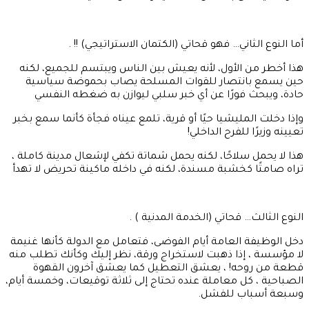
أما النوع الثاني… فهو قحاتي (الكتمان الاستراتيجي) !! .
هذا أخطر من الأول، لأنه يعيش بين الناس ويبتسم للجميع، لكنه
حين يسمع بانتصار للقوات المسلحة يصاب بحموضة سياسية
حادة، ويبحث فورًا عن أي خبر سلبي ليوازن به ضغطه النفسي
وإذا دخلت المليشيا حيًا أو قرية، تلمع عيناه فجأة كأنما سمع بخبر
تعيينه وزيرًا للفرح الداخلي!
هذا لا يحمل سلاحًا، لكنه يحمل شماتة تكفي لإشعال مدينة كاملة ،
تراه صامتًا كخشبة مسندة، لكنه في داخله ماكينة تحريض لا تهدأ
النوع الثالث… قحاتي (الخدمة المدنية ) .
دخل الوظيفة العامة أيام الفوضى، فتعامل مع الدولة كأنها غنيمة
لا مؤسسة ، إذا ذهبت لاستخراج ورقة، نظر إليك وكأنك تطلب منه
قطعة من روحه! ، يعشق التعطيل كما يعشق آخرون القهوة
الصباحية ، كل معاملة عنده تحتاج إلى ثلاثة توقيعات، وخمسة أيام،
وسبعة أسباب للفشل.