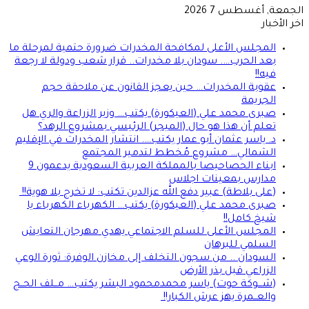
الجمعة, أغسطس 7 2026
اخر الأخبار
المجلس الأعلى لمكافحة المخدرات ضرورة حتمية لمرحلة ما
بعد الحرب…. سودان بلا مخدرات.. قرار شعب ودولة لا رجعة
فيه!!
عقوبة المخدرات… حين يعجز القانون عن ملاحقة حجم
الجريمة
صبرى محمد علي (العيكورة) يكتب… وزير الزراعة والري هل
تعلم أن هذا هو حال (الميجر) الرئيسي بمشروع الرهد؟
د. ياسر عثمان أبو عمار يكتب…. انتشار المخدرات في الإقليم
الشمالي… مشروع مُخطط لتدمير المجتمع
ابناء الحصاحيصا بالمملكة العربية السعودية يدعمون 9
مدارس بمعينات اجلاس
(على بلاطة) عبير دفع الله عزالدين تكتب: لا تخرج بلا هوية!!
صبرى محمد علي (العيكورة) يكتب… الكهرباء الكهرباء يا
شيخ كامل!!
المجلس الأعلى للسلم الاجتماعي يهدي مهرجان التعايش
السلمي للبرهان
السودان .. من سجون التخلف إلى مخازن الوفرة: ثورة الوعي
الزراعي قبل بذر الأرض
(شـــوكة حوت) ياسر محمدمحمود البشر يكتب… مــلف الحــج
والعــمرة يهز عرش الكبار!!