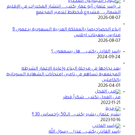
د. ياسر عثمان أبو عمار يكتب…. انتشار المخدرات في الإقليم
الشمالي… مشروع مُخطط لتدمير المجتمع
2026-08-07
ابناء الحصاحيصا بالمملكة العربية السعودية يدعمون 9
مدارس بمعينات اجلاس
2026-08-07
ياسر الفادني يكتب…. هل يسمعون ؟
2024-09-24
بعد نجاحها في مرحلة البناء وإعادة الإعمار الشرطة
المجتمعية تساهم في تامين امتحانات الشهادة السودانية
بالكاملين
2026-04-01
منى الفحل تكتب… شكراً قطر
2022-11-21
بشير عثمان بشير يكتب… الــ50 بإحساس 30 !!
2023-10-16
ياسر الفادني يكتب… عذرا … رسول الله