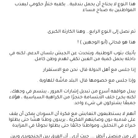
هذا النوع لا يحتاج أن يحمل بندقية… يكفيه ختمٌ حكومي ليعذب
المواطنين به صباح مساء
ثم نصل إلى النوع الرابع… وهنا الكارثة الكبرى.
هذا هو قحاتي (أبو الوجهين ) !
يأتيك بثوب الوطنية، ويتحدث عن الجيش بلسان الدعم، لكنه في
داخله يحمل كمية من الغبن تكفي لهدم وطن كامل.
إذا جلس مع أهل الدولة قال: نحن مع الاستقرار
وإذا جلس مع خصومها قال: البلد ماشّة للهاوية .
يبدل مواقفه أسرع من تبديل إشارات المرور ، يبتسم في وجهك،
لكنه يخبئ خلف الابتسامة خنجرًا من الكراهية السياسية ، هؤلاء
جميعًا يشتركون في شيء واحد:
أنهم لا يستطيعون التعايش مع فكرة أن السودان يمكن أن يقف
على قدميه دون وصايتهم الفكرية ، يريدون وطنًا هشًا حتى يظلوا
خبراء في التحليل، ومواطنًا جائعًا حتى يظلوا نجومًا في المزايدة
إني من منصتي أنظر …. حيث أري… أن الفرق بين الجنجويدي وبين