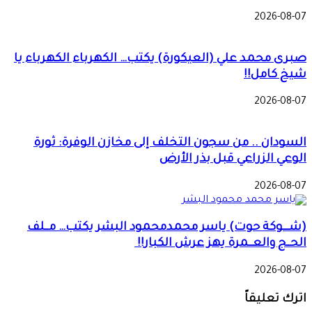
2026-08-07
صبرى محمد علي (العيكورة) يكتب… الكهرباء الكهرباء يا
شيخ كامل!!
2026-08-07
السودان .. من سجون التخلف إلى مخازن الوفرة: ثورة
الوعي الزراعي قبل بذر الأرض
2026-08-07
(شـــوكة حوت) ياسر محمدمحمود البشر يكتب… مــلف
الحــج والعــمرة يهز عرش الكبار!!
2026-08-07
اترك تعليقاً