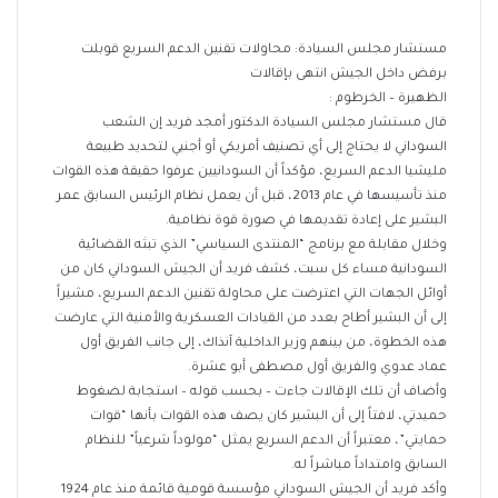
مستشار مجلس السيادة: محاولات تقنين الدعم السريع قوبلت
برفض داخل الجيش انتهى بإقالات
الظهيرة – الخرطوم :
قال مستشار مجلس السيادة الدكتور أمجد فريد إن الشعب
السوداني لا يحتاج إلى أي تصنيف أمريكي أو أجنبي لتحديد طبيعة
مليشيا الدعم السريع، مؤكداً أن السودانيين عرفوا حقيقة هذه القوات
منذ تأسيسها في عام 2013، قبل أن يعمل نظام الرئيس السابق عمر
البشير على إعادة تقديمها في صورة قوة نظامية.
وخلال مقابلة مع برنامج “المنتدى السياسي” الذي تبثه القضائية
السودانية مساء كل سبت، كشف فريد أن الجيش السوداني كان من
أوائل الجهات التي اعترضت على محاولة تقنين الدعم السريع، مشيراً
إلى أن البشير أطاح بعدد من القيادات العسكرية والأمنية التي عارضت
هذه الخطوة، من بينهم وزير الداخلية آنذاك، إلى جانب الفريق أول
عماد عدوي والفريق أول مصطفى أبو عشرة.
وأضاف أن تلك الإقالات جاءت – بحسب قوله – استجابة لضغوط
حميدتي، لافتاً إلى أن البشير كان يصف هذه القوات بأنها “قوات
حمايتي”، معتبراً أن الدعم السريع يمثل “مولوداً شرعياً” للنظام
السابق وامتداداً مباشراً له.
وأكد فريد أن الجيش السوداني مؤسسة قومية قائمة منذ عام 1924