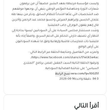
وليست مؤسسة مرتبطة بعهد البشير، مضيفاً أن من يرفعون
شعارات الثورة ومناهضة المؤتمر الوطني ينبغي أن يوجهوا موقفهم
ضد الشخصيات التي عدّها امتداداً للنظام السابق، وذكر من بينها طه
عثمان الحسين وإبراهيم الميرغني وحسبو محمد عبد الرحمن وآخرين
قال إنهم يقفون اليوم إلى جانب المليشيا.
وشدد مستشار مجلس السيادة على أن السودانيين ليسوا بحاجة إلى
انتظار أي تصنيف خارجي للحكم على الدعم السريع، واصفاً إياه بأنه
مليشيا ذات ممارسات فاشية وإرهابية وفق ما شهده السودانيون
على أرض الواقع.
ولمزيد من النفاصيل ومتابعة الحلقة عبر الرابط التالي :
https://www.facebook.com/share/v/17wUkSw4ac/
وترقبوا الحلقة الثانية السبت المقبل ضمن برنامج “المنتدى
السياسي” على شاشة الفضائية السودانية.
نسخ الرابط
0
84
دقيقة واحدة
2026-06-14
‫X
فيسبوك
ماسنجر
ماسنجر
تيلقرام
طباعة
واتساب
مشاركة
عبر
البريد
أقرأ التالي