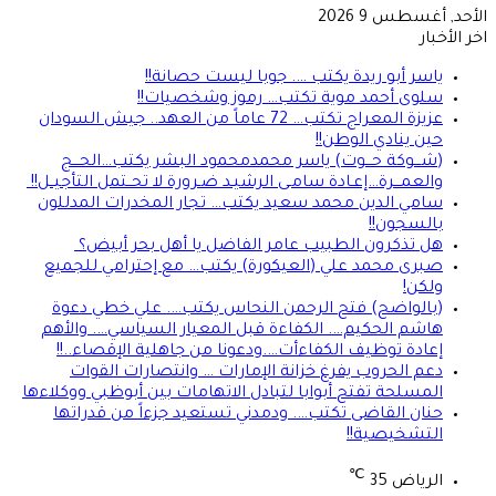
الأحد, أغسطس 9 2026
اخر الأخبار
ياسر أبو ريدة يكتب …. جوبا ليست حصانة!!
سلوى أحمد موية تكتب… رموز وشخصيات!!
عزيزة المعراج تكتب… 72 عاماً من العهد.. جيش السودان
حين ينادي الوطن!!
(شـــوكة حـــوت) ياسر محمدمحمود البشر يكتب…الحـــج
والعمـــرة…إعـادة سامـى الرشيـد ضـرورة لا تحــتمل التأجيــل!!
سامي الدين محمد سعيد يكتب… تجار المخدرات المدللون
بالسجون!!
هل تذكرون الطبيب عامر الفاضل يا أهل بحر أبيض؟
صبرى محمد علي (العيكورة) يكتب… مع إحترامي للجميع
ولكن!
(بالواضح) فتح الرحمن النحاس يكتب…. علي خطي دعوة
هاشم الحكيم…. الكفاءة قبل المعيار السياسي…. والأهم
إعادة توظيف الكفاءأت….ودعونا من جاهلية الإقصاء..!!
دعم الحروب يفرغ خزانة الإمارات … وانتصارات القوات
المسلحة تفتح أبوابا لتبادل الاتهامات بين أبوظبي ووكلاءها
حنان القاضى تكتب…. ودمدني تستعيد جزءاً من قدراتها
التشخيصية!!
℃
الرياض
35