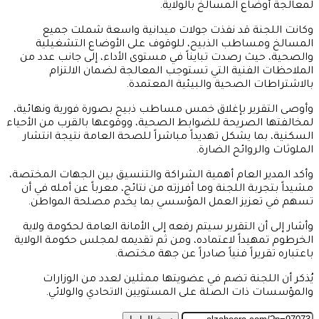
لمعالجة أوضاع المسالخ بالولاية.
وكانت اللجنة قد نفذت جولات ميدانية واسعة شملت جميع
المسالخ ومساطب الذبيح، للوقوف على الأوضاع التشغيلية
والصحية، حيث رصدت تبايناً في مستوى الأداء، إلى جانب عدد من
الملاحظات الفنية التي تستوجب المعالجة لضمان الالتزام
بالاشتراطات الصحية والبيئية المعتمدة.
وأوصى التقرير بإغلاق خمس مساطب ذبيح بصورة فورية ونهائية،
لمخالفتها الصريحة للضوابط الصحية، ووقوعها بالقرب من الأحياء
السكنية، بما يشكل تهديداً مباشراً للصحة العامة نتيجة انتشار
الملوثات والروائح الضارة.
وأكد المدير العام أهمية الشراكة والتنسيق بين الجهات المختصة،
مشيداً بتجربة اللجنة وما أفرزته من نتائج، معرباً عن أمله في أن
تسهم في تعزيز العمل المؤسسي بما يخدم مصلحة المواطن.
وأشار إلى أن التقرير سيتم رفعه إلى الأمانة العامة لحكومة ولاية
الخرطوم تمهيداً لاعتماده، ومن ثم تقديمه لمجلس حكومة الولاية
باعتباره تقريراً فنياً صادراً عن جهة مختصة.
يُذكر أن اللجنة تضم في عضويتها ممثلين لعدد من الوزارات
والمؤسسات ذات الصلة على المستويين الاتحادي والولائي.