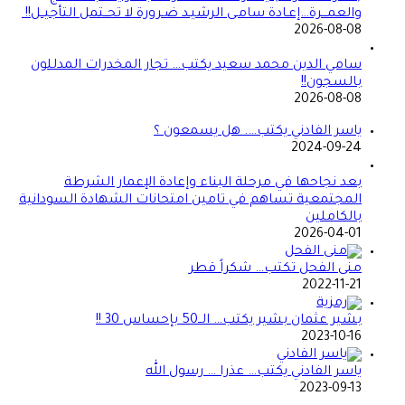
والعمـــرة…إعـادة سامـى الرشيـد ضـرورة لا تحــتمل التأجيــل!!
2026-08-08
سامي الدين محمد سعيد يكتب… تجار المخدرات المدللون
بالسجون!!
2026-08-08
ياسر الفادني يكتب…. هل يسمعون ؟
2024-09-24
بعد نجاحها في مرحلة البناء وإعادة الإعمار الشرطة
المجتمعية تساهم في تامين امتحانات الشهادة السودانية
بالكاملين
2026-04-01
منى الفحل تكتب… شكراً قطر
2022-11-21
بشير عثمان بشير يكتب… الــ50 بإحساس 30 !!
2023-10-16
ياسر الفادني يكتب… عذرا … رسول الله
2023-09-13