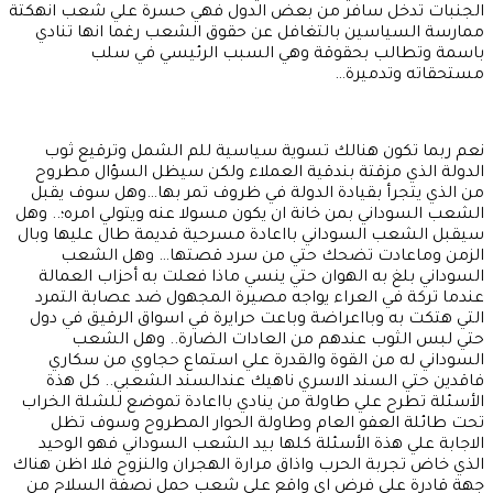
الجنبات تدخل سافر من بعض الدول فهي حسرة علي شعب انهكتة
ممارسة السياسين بالتغافل عن حقوق الشعب رغما انها تنادي
باسمة وتطالب بحقوقة وهي السبب الرئيسي في سلب
مستحقاته وتدميرة…
نعم ربما تكون هنالك تسوية سياسية للم الشمل وترقيع ثوب
الدولة الذي مزقتة بندقية العملاء ولكن سيظل السؤال مطروح
من الذي يتجرأ بقيادة الدولة في ظروف تمر بها…وهل سوف يقبل
الشعب السوداني بمن خانة ان يكون مسولا عنه ويتولي امره؛.. وهل
سيقبل الشعب السوداني بااعادة مسرحية قديمة طال عليها وبال
الزمن وماعادت تضحك حتي من سرد قصتها… وهل الشعب
السوداني بلغ به الهوان حتي ينسي ماذا فعلت به أحزاب العمالة
عندما تركة في العراء يواجه مصيرة المجهول ضد عصابة التمرد
التي هتكت به وبااعراضة وباعت حرايرة في اسواق الرقيق في دول
حتي لبس الثوب عندهم من العادات الضارة.. وهل الشعب
السوداني له من القوة والقدرة علي استماع حجاوي من سكاري
فاقدين حتي السند الاسري ناهيك عندالسند الشعبي.. كل هذة
الأسئلة تطرح علي طاولة من ينادي بااعادة تموضع للشلة الخراب
تحت طائلة العفو العام وطاولة الحوار المطروح وسوف تظل
الاجابة علي هذة الأسئلة كلها بيد الشعب السوداني فهو الوحيد
الذي خاض تجربة الحرب واذاق مرارة الهجران والنزوح فلا اظن هناك
جهة قادرة علي فرض اي واقع علي شعب حمل نصفة السلاح من