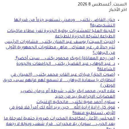
السبت, أغسطس 8 2026
اخر الأخبار
حنان القاضى تكتب…. ودمدني تستعيد جزءاً من قدراتها
التشخيصية!!
اللجنة العليا للمشتريات بولاية الجزيرة تفرز عطاء ماكينات
الطباعة لشركة الجزيرة للطباعة
(حديث السبت) يوسف عبد المنان يكتب… مشاورات الرئيس
تثير جدلاً في غير معترك… ماهي مطلوبات الجمهورية الأولى
من البرهان؟
(من رحم المعاناة) ابوبكر محمود يكتب…. سبت أخضر!!
د. عبد الوهاب عبد الفضيل يكتب… الجامعات والجودة
الشاملة!!
(صوت الحق) مبارك عبد القادر محمد يكتب… (الميدان في
انتظارك يا سعادة البرهان…. لا تسمع لهم فإنهم سبب حريق
الوطن )
علاء الدين محمد ابكر يكتب: شرطة أم درمان تضرب
العصابات الإجرامية بيد من حديد
سلوى أحمد موية تكتب… ماتحكيه الاغنيات
فوق كل إرادة إرادة الله…. حين يريد الله لك أمراً فلا قوة في
الأرض تستطيع منعه!!
المجلس الأعلى لمكافحة المخدرات ضرورة حتمية لمرحلة ما
بعد الحرب…. سودان بلا مخدرات.. قرار شعب ودولة لا رجعة