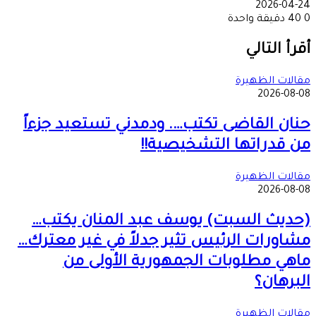
2026-04-24
0
40
دقيقة واحدة
‫X
طباعة
تيلقرام
ماسنجر
ماسنجر
واتساب
مشاركة
فيسبوك
عبر
أقرأ التالي
البريد
مقالات الظهيرة
2026-08-08
حنان القاضى تكتب…. ودمدني تستعيد جزءاً
من قدراتها التشخيصية!!
مقالات الظهيرة
2026-08-08
(حديث السبت) يوسف عبد المنان يكتب…
مشاورات الرئيس تثير جدلاً في غير معترك…
ماهي مطلوبات الجمهورية الأولى من
البرهان؟
مقالات الظهيرة