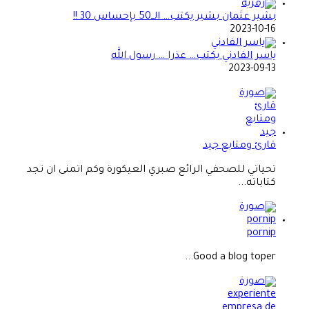
بشير عثمان بشير يكتب… الــ50 بإحساس 30 !!
2023-10-16
ياسر الفادني يكتب… عذرا … رسول الله
2023-09-13
قارئ ومتابع جيد
تحياتي للصحفي الرائع صبري العيكورة وكم اتمنى ان تجد
كتاباته...
pornip
Good a blog toper...