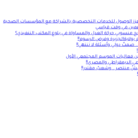
يلة ويعزز الوصول للخدمات التخصصية بالشراكة مع المؤسسات الصحية
مين في وقت قياسي
جح منسوبي حركة العدل والمساواة في بلوغ المكتب التنفيذي؟
بولايةالجزيرة وفرض الرسوم!!
صمتٌ دولي وأسئلة لا تنتهي!!
ن فعاليات الموسم المجتمعي الأول
يشٌ منتصر… وشعبٌ مقتدر!!