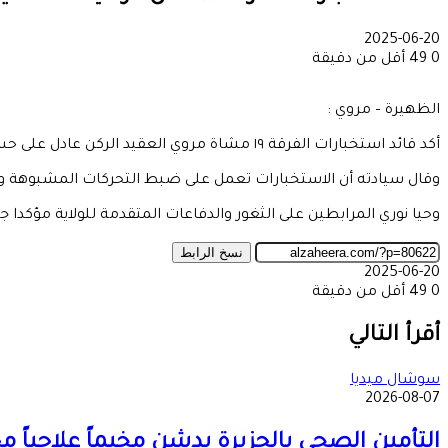
2025-06-20
0
49
أقل من دقيقة
الظهيرة – مروي :
أكد قائد استخبارات الفرقة ١٩ مشاة مروي العقيد الركن عادل على حسن نوري هدوء واستقرار الأوضاع الأمنية بالولاية الشمالية
وقال سيادته أن الاستخبارات تعمل على ضبط التحركات المشبوهة والخ
وحيا نوري المرابطين على الثغور والدفاعات المتقدمة للولاية مؤكدا جاهزية 
نسخ الرابط
2025-06-20
0
49
أقل من دقيقة
‫X
طباعة
تيلقرام
ماسنجر
ماسنجر
واتساب
مشاركة
فيسبوك
عبر
أقرأ التالي
البريد
سوشال ميديا
2026-08-07
التأمين الصحي بالجزيرة يدشن مخيماً علاجياً