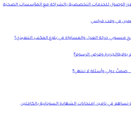
يلة ويعزز الوصول للخدمات التخصصية بالشراكة مع المؤسسات الصحية
مين في وقت قياسي
جح منسوبي حركة العدل والمساواة في بلوغ المكتب التنفيذي؟
بولايةالجزيرة وفرض الرسوم!!
صمتٌ دولي وأسئلة لا تنتهي!!
ة تساهم في تامين امتحانات الشهادة السودانية بالكاملين