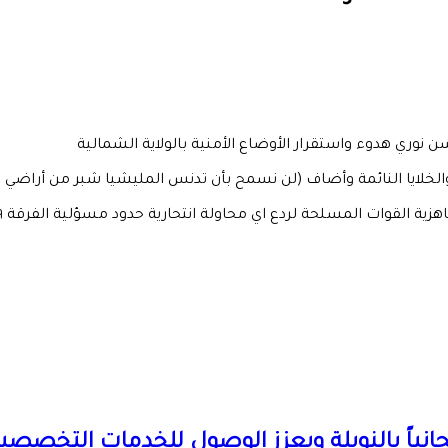
لايا النائمة وأضاف (لن نسمح بأن تدنس المليشيا شبر من أراضي الول
القوات المسلحة لردع اي محاولة انتحارية حدود مسؤلية الفرقة ١٩ مشاة مروي
 مجانياً بالنويلة ويعزز الوصول للخدمات التخ