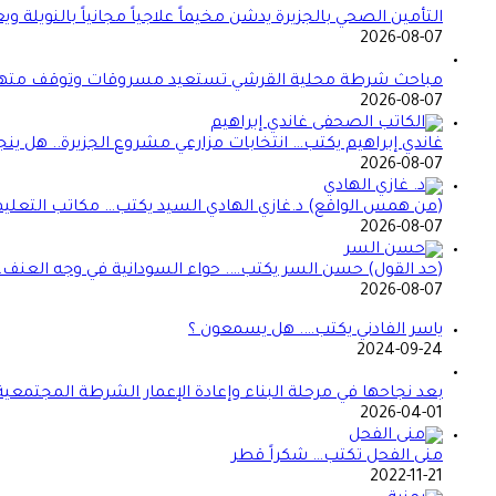
التأمين الصحي بالجزيرة يدشن مخيماً علاجياً مجانياً بالنو
2026-08-07
مباحث شرطة محلية القرشي تستعيد مسروقات وتوقف مته
2026-08-07
غاندي إبراهيم يكتب… انتخابات مزارعي مشروع الجزيرة.. هل ين
2026-08-07
(من همس الواقع) د.غازي الهادي السيد يكتب… مكاتب التعليم 
2026-08-07
(حد القول) حسن السر يكتب…. حواء السودانية في وجه العنف… 
2026-08-07
ياسر الفادني يكتب…. هل يسمعون ؟
2024-09-24
بعد نجاحها في مرحلة البناء وإعادة الإعمار الشرطة المجتمعي
2026-04-01
منى الفحل تكتب… شكراً قطر
2022-11-21