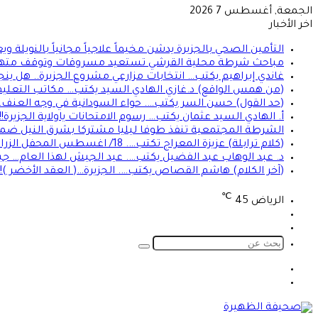
الجمعة, أغسطس 7 2026
اخر الأخبار
التأمين الصحي بالجزيرة يدشن مخيماً علاجياً مجانياً بالنو
مباحث شرطة محلية القرشي تستعيد مسروقات وتوقف مته
غاندي إبراهيم يكتب… انتخابات مزارعي مشروع الجزيرة.. هل ين
(من همس الواقع) د.غازي الهادي السيد يكتب… مكاتب التعليم 
(حد القول) حسن السر يكتب…. حواء السودانية في وجه العنف… 
أ. الهادي السيد عثمان يكتب… رسوم الامتحانات ياولاية الجزيرة!!!
الشرطة المجتمعية تنفذ طوفا ليليا مشتركا بشرق النيل ضم
(كلام ترابلة) عزيزة المعراج تكتب…. 18/ اغسطس المحفل الزراعي الديمقراطي والمصري!!
د. عبد الوهاب عبد الفضيل يكتب…. عيد الجيش لهذا العام… ج
(آخر الكلام) هاشم القصاص يكتب…. الجزيرة…( العقد الأخضر )!!
℃
الرياض
45
تسجيل
الوضع
الدخول
المظلم
بحث
عن
الوضع
تسجيل
المظلم
الدخول