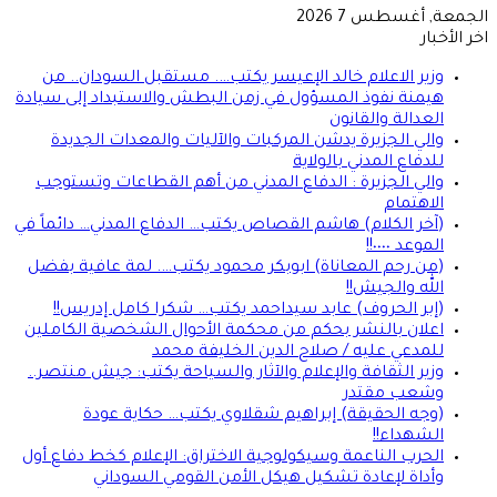
الجمعة, أغسطس 7 2026
اخر الأخبار
وزير الاعلام خالد الإعيسر يكتب…. مستقبل السودان.. من
هيمنة نفوذ المسؤول في زمن البطش والاستبداد إلى سيادة
العدالة والقانون
والي الجزيرة يدشن المركبات والآليات والمعدات الجديدة
للدفاع المدني بالولاية
والي الجزيرة : الدفاع المدني من أهم القطاعات وتستوجب
الاهتمام
(آخر الكلام) هاشم القصاص يكتب… الدفاع المدني… دائماً في
الموعد ٠٠٠٠!!
(من رحم المعاناة) ابوبكر محمود يكتب…. لمة عافية بفضل
الله والجيش!!
(إبر الحروف) عابد سيداحمد يكتب… شكرا كامل إدريس!!
اعلان بالنشر بحكم من محكمة الأحوال الشخصية الكاملين
للمدعي عليه / صلاح الدين الخليفة محمد
وزير الثقافة والإعلام والآثار والسياحة يكتب: جيش منتصر..
وشعب مقتدر
(وجه الحقيقة) إبراهيم شقلاوي يكتب… حكاية عودة
الشهداء!!
الحرب الناعمة وسيكولوجية الاختراق: الإعلام كخط دفاع أول
وأداة لإعادة تشكيل هيكل الأمن القومي السوداني