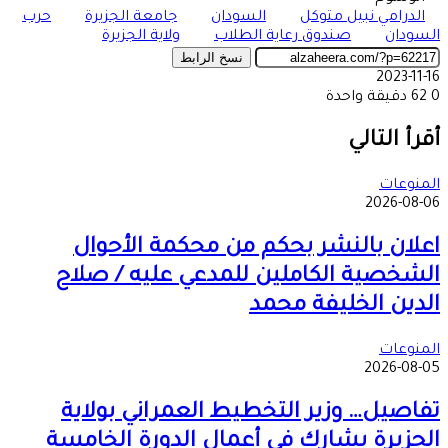
الدرامي نبيل متوكل
السودان
جامعة الجزيرة
حرب
السودان
صندوق رعاية الطلاب
ولاية الجزيرة
نسخ الرابط
2023-11-16
0
62
دقيقة واحدة
‫X
طباعة
تيلقرام
ماسنجر
ماسنجر
واتساب
مشاركة
فيسبوك
عبر
أقرأ التالي
البريد
المنوعات
2026-08-06
اعلان بالنشر بحكم من محكمة الأحوال
الشخصية الكاملين للمدعي عليه / صلاح
الدين الخليفة محمد
المنوعات
2026-08-05
تفاصيل… وزير التخطيط العمراني بولاية
الجزيرة يشارك في أعمال الدورة الخامسة