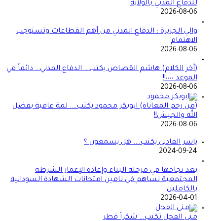
للدفاع المدني بالولاية
2026-08-06
والي الجزيرة : الدفاع المدني من أهم القطاعات وتستوجب
الاهتمام
2026-08-06
(آخر الكلام) هاشم القصاص يكتب… الدفاع المدني… دائماً في
الموعد ٠٠٠٠!!
2026-08-06
(من رحم المعاناة) ابوبكر محمود يكتب…. لمة عافية بفضل
الله والجيش!!
2026-08-06
ياسر الفادني يكتب…. هل يسمعون ؟
2024-09-24
بعد نجاحها في مرحلة البناء وإعادة الإعمار الشرطة
المجتمعية تساهم في تامين امتحانات الشهادة السودانية
بالكاملين
2026-04-01
منى الفحل تكتب… شكراً قطر