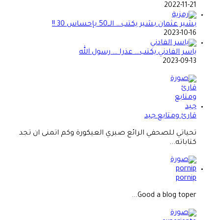
2022-11-21
بشير عثمان بشير يكتب… الــ50 بإحساس 30 !!
2023-10-16
ياسر الفادني يكتب… عذرا … رسول الله
2023-09-13
قارئ ومتابع جيد
تحياتي للصحفي الرائع صبري العيكورة وكم اتمنى ان تجد
كتاباته...
pornip
Good a blog toper...