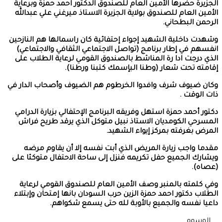
الجزيرة حضرها الأمين العام للصندوق الدكتور احمد حمزة وبرعاية
الأمين العام للصندوق بولاية الجزيرة الاستاذ ميرغني علي عبدالله
الرحمن البطحاني.
وشهدت داخلية الشهيد إجواء إحتفائية كان راسمالها هم النازحين
انفسهم في إطار برنامج (تواصل الاجتماعي الثقافي والاجتماعي)
الذي درجت ادا رة المناشط بالصندوق القومي لرعاية الطلاب على
إقامته تحت شعار (وطنا البإسمك كتبنا ورطنا).
وكان ضيوف شرف وافدوا الخرطوم هم الضيوف وأصحاب الدار في
ذات الوقت .
دكتور أحمد حمزة استهل وفريقه البرنامج الإحتفالي بزيارة الدرامي
المسرحي الكومديان الاستاذ نبيل متوكل الذي يرقد طريح فراش
المرض بغرفته بمركز إيواء الشهيد.
مقدما واجب زيارة المريض الذي أبت نفسه إلا أن يقاوم مرضه
ويشارك الجميع حفل تكريمه فنزل إلى ساحة الاحتفال متوكئا على
(عصاه).
وفي كلمته بالمنبر وصف الأمين العام للصندوق القومي لرعاية
الطلاب دكتور احمد حمزة الزين حرب السودان بانها إمتحان وإبتلاء
داعيا نفسه والجميع بالأوبة لله حتى يسمع شكواهم.
الوسوم