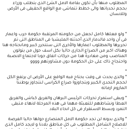
المطلوب منها بأن تكون بقامة الامل الشئ الذى يتطلب وزراء
بحجم تحدياتها والى خطط تتماشى مع الواقع الحقيقى فى الأرض
وللانسان
* ولو فعلها كامل لجعل من حكومته المرتقبة حكومة حرب واعمار
فى آن واحد فالدمار الذى أحدثته المليشيا فى المناطق التى تم
تحريرها والمطلوب اعمارها والأخرى التى ستتحرر كبير ومانحتاجه هنا
وهناك اكبر من الصراع الجارى حاليا بكل اسف حول من يتولون
المناصب ومن مغادرة هذا من حركات اتفاق جوبا لاجتماع الانصبة
واحتجاج ذاك على حل الحكومة دون مشاورتهم وووو
*
* والذى يحدث فى وقت يحتاج فيه الواقع على الأرض ان يرتفع الكل
لحجم التحدى الكبير ويتجاوزوا صراع الكراسى لنتجاوز بوطننا
المازوم ازماته
* ويبقى استمرار تحركات الرئيس البرهان والفريق كباشى والفريق
العطا ونشاطهم للتعبئة مهما فى هذه المرحلة لانهاء متبقى
التمرد وبسط الاستقرار فى كل انحاء البلاد
* والذى بدونه لن تجد حكومة الامل المتصارع حولها حاليا الفرصة
للاصلاح الشامل المطلوب فى كل مناطق بلادنا و لايجد كامل الذى