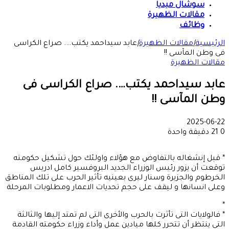
سوشال ميديا
مقالات الظهيرة
وظائف
الرئيسية
|
مقالات الظهيرة
|
عابد سيداحمد يكتب…. صراع الكراسى
فى وطن المآسى !!
مقالات الظهيرة
عابد سيداحمد يكتب…. صراع الكراسى فى
وطن المآسى !!
2025-06-22
0
21
دقيقة واحدة
* قبل إنشغاله بالتفاوض مع هؤلاء واولئك حول تشكيل حكومته
توقعت أن يزور رئيس الوزراء الجديد البروفسير كامل ادريس
الخرطوم والجزيرة وسنار ليرى بعينيه تأثير الحرب على تلك المناطق
وعلى انسانها و ليقف على حجم تحديات الاعمار ومطلوبات المرحلة
*
* فالولايات التى تأثرت بالحرب والأخرى التى لم تمتد إليها والثالثة
التى ينتظر أن تتحرر كلها ميادين عمل وأداء وزراء حكومته القادمة