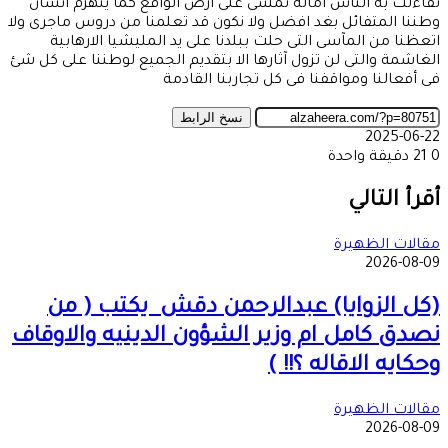
تفاءلت به الناس آماله تمشى على أرض الواقع كما ينهزم انسان
وطننا المتفائل بغد افضل ولا نكون قد تعلمنا من دروس ماجرى ولا
اتعظنا من المآسى التى حلت ببلدنا على يد المليشيا الارهابية
الغاشمة والتى لن تزول آثارها الا بتقديم الجميع لوطننا على كل شئ
فى أفعالنا ومواقفنا فى كل تجاربنا القادمة
نسخ الرابط
2025-06-22
0
21
دقيقة واحدة
‫X
طباعة
تيلقرام
ماسنجر
ماسنجر
واتساب
مشاركة
فيسبوك
عبر
أقرأ التالي
البريد
مقالات الظهيرة
2026-08-09
(كل الزوايا) عبدالرحمن دقش يكتب ( من
نصدق كامل ام وزير الشؤون الدينيه والاوقاف
وحكايه الاقاله ؟!! )
مقالات الظهيرة
2026-08-09