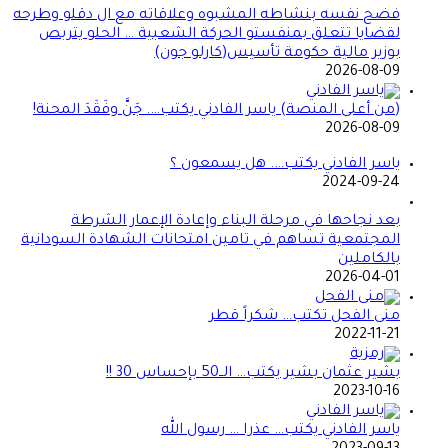
فضح نفسه بنشاطه المشبوه وعلاقاته مع ال دقلو وطرحه
لقضايا تتعلق بمنفستو الحركة الشعبية … الحلو يتربص
بوزير مالية حكومة تأسيس(كارلو جون)
2026-08-09
(من أعلى المنصة) ياسر الفادني يكتب…. جَنَّ وفَقَدَ المحنة!
2026-08-09
ياسر الفادني يكتب…. هل يسمعون ؟
2024-09-24
بعد نجاحها في مرحلة البناء وإعادة الإعمار الشرطة
المجتمعية تساهم في تامين امتحانات الشهادة السودانية
بالكاملين
2026-04-01
منى الفحل تكتب… شكراً قطر
2022-11-21
بشير عثمان بشير يكتب… الــ50 بإحساس 30 !!
2023-10-16
ياسر الفادني يكتب… عذرا … رسول الله