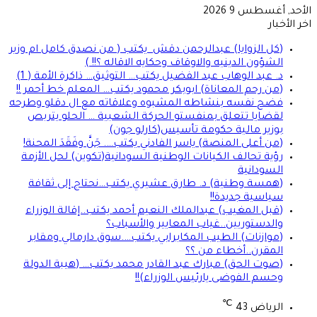
الأحد, أغسطس 9 2026
اخر الأخبار
(كل الزوايا) عبدالرحمن دقش يكتب ( من نصدق كامل ام وزير
الشؤون الدينيه والاوقاف وحكايه الاقاله ؟!! )
د. عبد الوهاب عبد الفضيل يكتب… التوثيق… ذاكرة الأمة ( 1)
(من رحم المعاناة) ابوبكر محمود يكتب… المعلم خط أحمر !!
فضح نفسه بنشاطه المشبوه وعلاقاته مع ال دقلو وطرحه
لقضايا تتعلق بمنفستو الحركة الشعبية … الحلو يتربص
بوزير مالية حكومة تأسيس(كارلو جون)
(من أعلى المنصة) ياسر الفادني يكتب…. جَنَّ وفَقَدَ المحنة!
رؤية تحالف الكيانات الوطنية السودانية(تكوين) لحل الأزمة
السودانية
(همسة وطنية) د. طارق عشيري يكتب…نحتاج إلى ثقافة
سياسية جديدة!!
(قبل المغيب) عبدالملك النعيم أحمد يكتب..إقالة الوزراء
والدستوريين..غياب المعايير والأسباب؟
(موازنات) الطيب المكابرابي يكتب….سوق دارمالي ومقابر
المقرن..أخطاء من ؟؟
(صوت الحق) مبارك عبد القادر محمد يكتب… (هيبة الدولة
وحسم الفوضى يارئيس الوزراء)!!
℃
الرياض
43