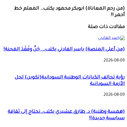
(من رحم المعاناة) ابوبكر محمود يكتب… المعلم خط
أحمر !!
مقالات ذات صلة
(من أعلى المنصة) ياسر الفادني يكتب…. جَنَّ وفَقَدَ المحنة!
2026-08-09
رؤية تحالف الكيانات الوطنية السودانية(تكوين) لحل
الأزمة السودانية
2026-08-09
(همسة وطنية) د. طارق عشيري يكتب…نحتاج إلى ثقافة
سياسية جديدة!!