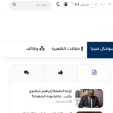
℃
تسجيل الدخول
الوضع المظلم
بحث
44
الرياض
عن
شال ميديا
مقالات الظهيرة
وظائف
(وجه الحقيقة) إبراهيم شقلاوي
يكتب… حكاية عودة الشهداء!!
2026-08-06