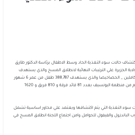
كتشاف حالات سوء التغذية الحاد وسط الاطفال برئاسة الدكتور طارق
ية الجزيرة علي الترتيبات النهائية لانطلاق المسح والذي يستهدف
محليات جنوب الجزيرة _ ام القري _ الكاملين _ الحصاحيصا والذي يستهدف 388,787 طفل من عمر 6 شهور
الي 59 شهر علي مستوي الولاية بدعم من منظمة اليونسيف بعدد 81 قائد فرقة و 810 فريق و 1620
 سوء التغذية التي يتم اكتشافها ويعتمد علي محاور اساسية تشمل
ب الباندزول والفيفول للحوامل وامن اجتماع اللجنة انطلاق المسح في