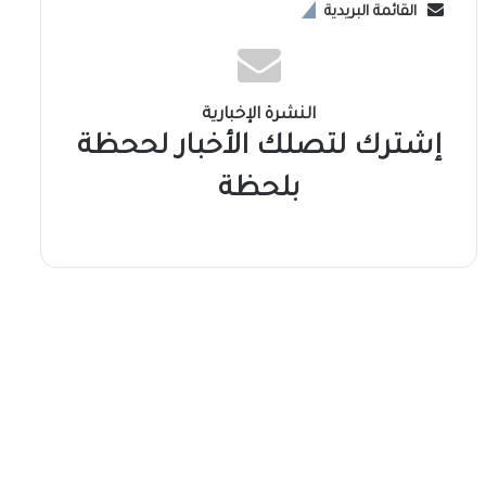
القائمة البريدية
النشرة الإخبارية
إشترك لتصلك الأخبار لححظة
بلحظة
سوشال ميديا
2026-08-05
من الوعد إلى الإنجاز.. شعار وزارة
يعيد الحياة لمؤسسات السودان