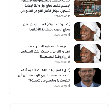
الحرب الناعمة وسيكولوجية الاختراق:
الإعلام كخط دفاع أول وأداة لإعادة
تشكيل هيكل الأمن القومي السوداني
2026-08-06
(شــــــوكة حـــــوت) الســــــــودان… بين
أوجاع الحرب وسقوط الأخـلاق!!
2026-08-06
ياسر محمد محمود البشر يكتب….
أزهــرى الترابــى… حديث الفكر السياسى
خارج أروقـــة السلطـــة!!
2026-08-06
(قبل المغيب) عبدالملك النعيم أحمد
يكتب.. تنسيقية القوي الوطنية…من أين
التفويض؟ وباسم من تتحدث؟؟
2026-08-06