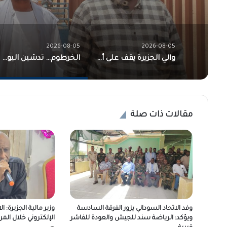
2026-08-05
2026-08-05
والي الجزيرة يقف على أوضاع العناية المكثفة بمستشفى ود مدني عقب احتواء حريق محدود ناجم عن صعق كهربائي
الخرطوم… تدشين اليوم الصحي المجاني بالحاج يوسف شرق ضمن فعاليات موسم الأمن المجتمعي الأول
مقالات ذات صلة
وفد الاتحاد السوداني يزور الفرقة السادسة
وزير مالية الجزيرة: ا
ويؤكد: الرياضة سند للجيش والعودة للفاشر
الإلكتروني خلال المر