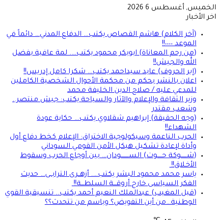
الخميس, أغسطس 6 2026
اخر الأخبار
(آخر الكلام) هاشم القصاص يكتب… الدفاع المدني… دائماً في
الموعد ٠٠٠٠!!
(من رحم المعاناة) ابوبكر محمود يكتب…. لمة عافية بفضل
الله والجيش!!
(إبر الحروف) عابد سيداحمد يكتب… شكرا كامل إدريس!!
اعلان بالنشر بحكم من محكمة الأحوال الشخصية الكاملين
للمدعي عليه / صلاح الدين الخليفة محمد
وزير الثقافة والإعلام والآثار والسياحة يكتب: جيش منتصر..
وشعب مقتدر
(وجه الحقيقة) إبراهيم شقلاوي يكتب… حكاية عودة
الشهداء!!
الحرب الناعمة وسيكولوجية الاختراق: الإعلام كخط دفاع أول
وأداة لإعادة تشكيل هيكل الأمن القومي السوداني
(شــــــوكة حـــــوت) الســــــــودان… بين أوجاع الحرب وسقوط
الأخـلاق!!
ياسر محمد محمود البشر يكتب…. أزهــرى الترابــى… حديث
الفكر السياسى خارج أروقـــة السلطـــة!!
(قبل المغيب) عبدالملك النعيم أحمد يكتب.. تنسيقية القوي
الوطنية…من أين التفويض؟ وباسم من تتحدث؟؟