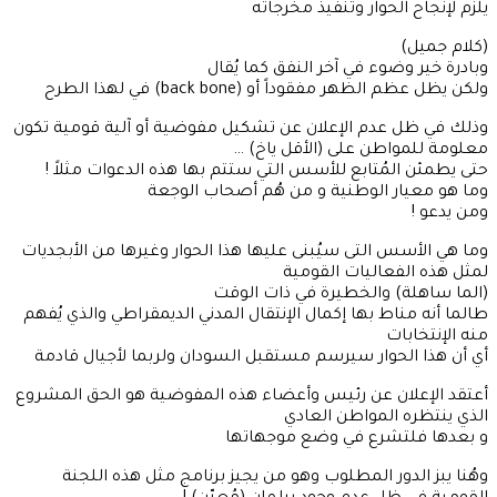
يلزم لإنجاح الحوار وتنفيذ مخرجاته
(كلام جميل)
وبادرة خير وضوء في آخر النفق كما يُقال
ولكن يظل عظم الظهر مفقوداً أو (back bone) في لهذا الطرح
وذلك في ظل عدم الإعلان عن تشكيل مفوضية أو آلية قومية تكون
معلومة للمواطن على (الأقل ياخ) …
حتى يطمئن المُتابع للأسس التي ستتم بها هذه الدعوات مثلاً !
وما هو معيار الوطنية و من هُم أصحاب الوجعة
ومن يدعو !
وما هي الأسس التى سيُبنى عليها هذا الحوار وغيرها من الأبجديات
لمثل هذه الفعاليات القومية
(الما ساهلة) والخطيرة في ذات الوقت
طالما أنه مناط بها إكمال الإنتقال المدني الديمقراطي والذي يُفهم
منه الإنتخابات
أي أن هذا الحوار سيرسم مستقبل السودان ولربما لأجيال قادمة
أعتقد الإعلان عن رئيس وأعضاء هذه المفوضية هو الحق المشروع
الذي ينتظره المواطن العادي
و بعدها فلتشرع في وضع موجهاتها
وهُنا يبز الدور المطلوب وهو من يجيز برنامج مثل هذه اللجنة