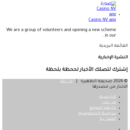
Casino NV app
We are a group of volunteers and opening a new scheme
in our...
القائمة البريدية
النشرة الإخبارية
إشترك لتصلك الأخبار لححظة بلحظة
© 2026 صحيفة الظهيرة |
مي تك
الاخبار من مصدرها
الرئيسية
من نحن
خارطة الموقع
سياسة الخصوصية
اتصل بنا
فيسبوك