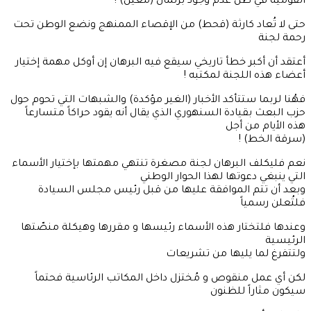
القومية في ظل عدم وجود برلمان (مُعيّن) !
حتى لا تُعاد كارثة (قحط) من الإقصاء الممنهج ونضع الوطن تحت
رحمة لجنة
أعتقد أن أكبر خطأ تاريخي سيقع فيه البرهان إن أوكل مهمة إختيار
أعضاء هذه اللجنة لمكتبه !
فهُنا لربما ستتأكد الأخبار (الغير مؤكدة) والشبهات التي تحوم حول
حزب البعث بقيادة السنهوري الذي يقال أنه يقود حراكاً متسارعاً
هذه الأيام من أجل
(سرقة الخط) !
نعم فليكلف البرهان لجنة مصغرة تنتهي مهمتها بإختيار الأسماء
التي ينبغي دعوتها لهذا الحوار الوطني
وبعد أن تتم الموافقة عليها من قبل رئيس مجلس السيادة
فلتُعلن رسمياً
وعندها فلتختار هذه الأسماء رئيسها و مقررها وهيكلة منصّتها
الرئيسية
ولتتفرغ لما يليها من تشريعات
لكن أي عمل منقوص و مُختزل داخل المكاتب الرئاسية فحتماً
سيكون مثاراً للظنون