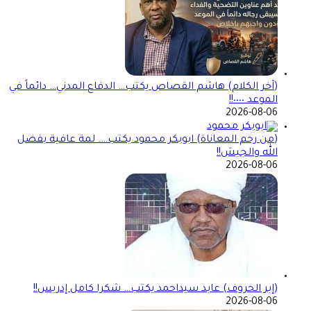
(آخر الكلام) هاشم القصاص يكتب… الدفاع المدني… دائماً في
الموعد ٠٠٠٠!!
2026-08-06
(من رحم المعاناة) ابوبكر محمود يكتب…. لمة عافية بفضل
الله والجيش!!
2026-08-06
(إبر الحروف) عابد سيداحمد يكتب… شكرا كامل إدريس!!
2026-08-06