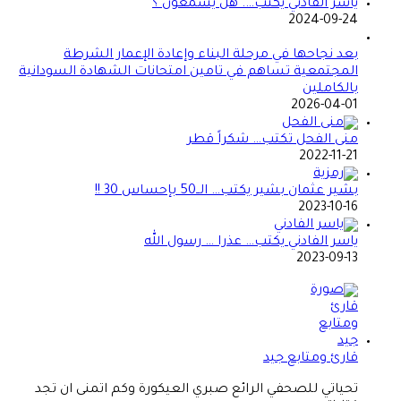
ياسر الفادني يكتب…. هل يسمعون ؟
2024-09-24
بعد نجاحها في مرحلة البناء وإعادة الإعمار الشرطة
المجتمعية تساهم في تامين امتحانات الشهادة السودانية
بالكاملين
2026-04-01
منى الفحل تكتب… شكراً قطر
2022-11-21
بشير عثمان بشير يكتب… الــ50 بإحساس 30 !!
2023-10-16
ياسر الفادني يكتب… عذرا … رسول الله
2023-09-13
قارئ ومتابع جيد
تحياتي للصحفي الرائع صبري العيكورة وكم اتمنى ان تجد