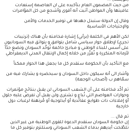
(كويسة) ….
من حيث المضمون العام بتأكيده على ان العاصمة إستعادت
عافيتها وأن المواطن أثبت أنه أقوى وأشجع من كل المؤامرات
وقال إن الدولة ستبذل جهدها في توفير الخدمات والأمن
والإحتياجات الأساسية
لكن الأهم في الكلمة (برأيي) إشارة فخامته بأن هناك (ترتيبات
تجري) لإطلاق حوار سياسي شامل يتوافق و يتواثق فيه السودانيون
على أسس للبناء الوطني و مبادئ حاكمة تُوحِّد السودان وتضع حدّاً
لأزماته المتكررة و تُقرِّر من خلاله إكمال الإنتقال المدني الديمقراطي
مع التأكيد بأن الحكومة ستقدم كل ما يجعل هذا الحوار ممكناً
وأشار الى أنه سيكون داخل السودان و سيحضره و يشارك فيه من
سمّاهم ب (أصحاب الوجعة)
ثم أكّد فخامته على أن الشعب السوداني لن يقبل بنتائح مؤتمرات
وحوارات العواصم التي تُباع و تشترى ولن يقبل أن تفرض عليه حلول
أو إملاءات ذات طوابع عقائدية أو أيدلوجية أو مُرتهنة لرغبات دول
خارجية
ثم قال ….
إن حكومة السودان ستقدم الدعوة للقوى الوطنية من غير الذين
تلطّخت أيديهم بدماء الشعب السوداني وستلتزم بتوفير كل ما