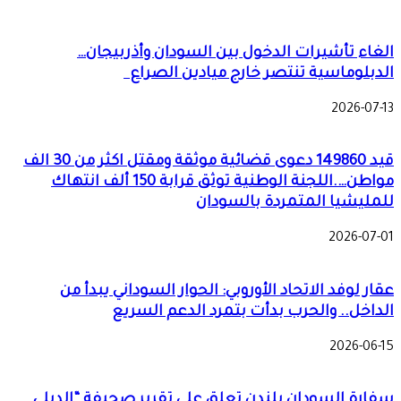
الغاء تأشيرات الدخول بين السودان وأذربيجان…
الدبلوماسية تنتصر خارج ميادين الصراع
2026-07-13
قيد 149860 دعوى قضائية موثقة ومقتل اكثر من 30 الف
مواطن….اللجنة الوطنية توثق قرابة 150 ألف انتهاك
للمليشيا المتمردة بالسودان
2026-07-01
عقار لوفد الاتحاد الأوروبي: الحوار السوداني يبدأ من
الداخل.. والحرب بدأت بتمرد الدعم السريع
2026-06-15
سفارة السودان بلندن تعلق على تقرير صحيفة “الديلي