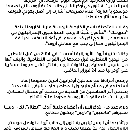
أعلنت وزارة الخارجية الروسية، اليوم الأربعاء، أن “مرتزقة
إسرائيليين” يقاتلون في أوكرانيا إلى جانب كتيبة آزوف، التي تصفها
موسكو بـ”النازية”، غداة تصريحات أشارت إلى أصل يهودي لأدولف
هتلر، مما أثار جدلا حادا.
وقالت المتحدثة باسم الخارجية الروسية ماريا زاخاروفا لإذاعة
“سبوتنك”: “سأقول شيئا لا يرغب السياسيون الإسرائيليون في
سماعه على الأرجح لكن قد يفيدهم. في أوكرانيا يقف المرتزقة
الإسرائيليون جنبا إلى جنب مع مقاتلي آزوف”.
وكانت كتيبة آزوف الأوكرانية تأسست في 2014 من قبل ناشطين
من اليمين المتطرف قبل دمجها في القوات النظامية، وأثبتت أنها
من أشرس المعارضين للقوات الروسية التي تشن هجوما عسكريا
على أوكرانيا منذ 24 فبراير الماضي.
ورفض أفرادها مع مقاتلين أوكرانيين آخرين خصوصا إلقاء
أسلحتهم في ميناء ماريوبول المحاصر جنوب شرقي البلاد، حيث
يتحصن آخر المدافعين عن المدينة في مصنع آزوفستال للمعادن،
الذي شنت عليه القوات الروسية هجوما عليه الثلاثاء.
ويرى عدد من الأوكرانيين أن أعضاء كتيبة آزوف “أبطال”، لكن روسيا
تعتبرهم “فاشيين” و”نازيين” يرتكبون فظائع.
وبتأكيدها أن الإسرائيليين يقاتلون إلى جانب آزوف، تواصل موسكو
إثارة الجدل الذي بدأ بعدما تحدث وزير الخارجية سيرغي لافروف الأحد