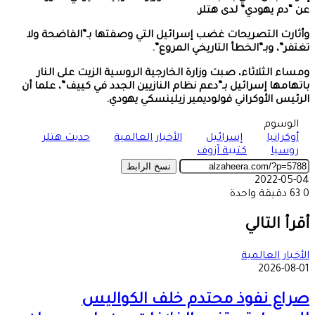
عن “دم يهودي” لدى هتلر.
وأثارت التصريحات غضب إسرائيل التي وصفتها بـ”الفاضحة ولا
تغتفر”، وبـ”الخطأ التاريخي المروع”.
ومساء الثلاثاء، صبت وزارة الخارجية الروسية الزيت على النار
باتهامها إسرائيل بـ”دعم نظام النازيين الجدد في كييف”، علما أن
الرئيس الأوكراني فولوديمير زيلينسكي يهودي.
الوسوم
أوكرانيا
إسرائيل
الأخبار العالمية
حديث هتلر
روسيا
كتيبة آزوف
نسخ الرابط
2022-05-04
0
63
دقيقة واحدة
‫X
طباعة
تيلقرام
ماسنجر
ماسنجر
واتساب
مشاركة
فيسبوك
عبر
أقرأ التالي
البريد
الأخبار العالمية
2026-08-01
صراع نفوذ محتدم خلف الكواليس