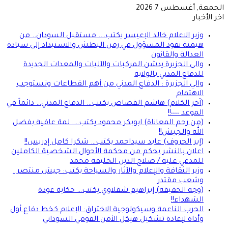
الجمعة, أغسطس 7 2026
اخر الأخبار
وزير الاعلام خالد الإعيسر يكتب…. مستقبل السودان.. من
هيمنة نفوذ المسؤول في زمن البطش والاستبداد إلى سيادة
العدالة والقانون
والي الجزيرة يدشن المركبات والآليات والمعدات الجديدة
للدفاع المدني بالولاية
والي الجزيرة : الدفاع المدني من أهم القطاعات وتستوجب
الاهتمام
(آخر الكلام) هاشم القصاص يكتب… الدفاع المدني… دائماً في
الموعد ٠٠٠٠!!
(من رحم المعاناة) ابوبكر محمود يكتب…. لمة عافية بفضل
الله والجيش!!
(إبر الحروف) عابد سيداحمد يكتب… شكرا كامل إدريس!!
اعلان بالنشر بحكم من محكمة الأحوال الشخصية الكاملين
للمدعي عليه / صلاح الدين الخليفة محمد
وزير الثقافة والإعلام والآثار والسياحة يكتب: جيش منتصر..
وشعب مقتدر
(وجه الحقيقة) إبراهيم شقلاوي يكتب… حكاية عودة
الشهداء!!
الحرب الناعمة وسيكولوجية الاختراق: الإعلام كخط دفاع أول
وأداة لإعادة تشكيل هيكل الأمن القومي السوداني