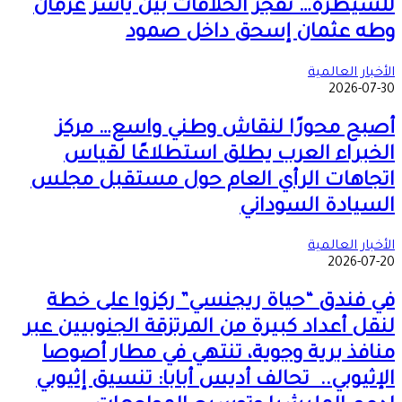
للسيطرة… تفجر الخلافات بين ياسر عرمان
وطه عثمان إسحق داخل صمود
الأخبار العالمية
2026-07-30
أصبح محورًا لنقاش وطني واسع… مركز
الخبراء العرب يطلق استطلاعًا لقياس
اتجاهات الرأي العام حول مستقبل مجلس
السيادة السوداني
الأخبار العالمية
2026-07-20
في فندق “حياة ريجنسي” ركزوا على خطة
لنقل أعداد كبيرة من المرتزقة الجنوبيين عبر
منافذ برية وجوية، تنتهي في مطار أصوصا
الإثيوبي.. تحالف أديس أبابا: تنسيق إثيوبي