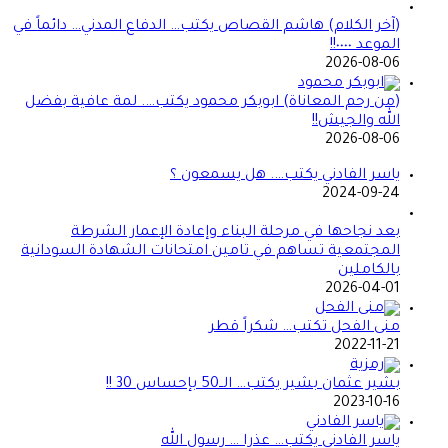
(آخر الكلام) هاشم القصاص يكتب… الدفاع المدني… دائماً في
الموعد ٠٠٠٠!!
2026-08-06
(من رحم المعاناة) ابوبكر محمود يكتب…. لمة عافية بفضل
الله والجيش!!
2026-08-06
ياسر الفادني يكتب…. هل يسمعون ؟
2024-09-24
بعد نجاحها في مرحلة البناء وإعادة الإعمار الشرطة
المجتمعية تساهم في تامين امتحانات الشهادة السودانية
بالكاملين
2026-04-01
منى الفحل تكتب… شكراً قطر
2022-11-21
بشير عثمان بشير يكتب… الــ50 بإحساس 30 !!
2023-10-16
ياسر الفادني يكتب… عذرا … رسول الله