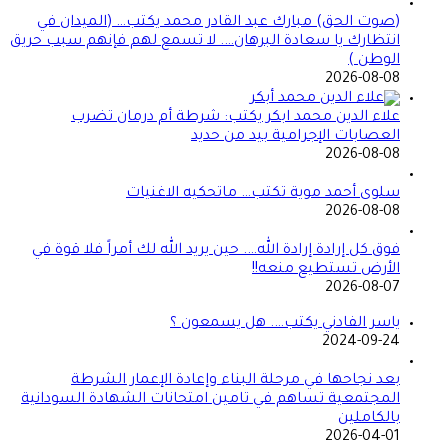
(صوت الحق) مبارك عبد القادر محمد يكتب… (الميدان في
انتظارك يا سعادة البرهان…. لا تسمع لهم فإنهم سبب حريق
الوطن )
2026-08-08
علاء الدين محمد ابكر يكتب: شرطة أم درمان تضرب
العصابات الإجرامية بيد من حديد
2026-08-08
سلوى أحمد موية تكتب… ماتحكيه الاغنيات
2026-08-08
فوق كل إرادة إرادة الله…. حين يريد الله لك أمراً فلا قوة في
الأرض تستطيع منعه!!
2026-08-07
ياسر الفادني يكتب…. هل يسمعون ؟
2024-09-24
بعد نجاحها في مرحلة البناء وإعادة الإعمار الشرطة
المجتمعية تساهم في تامين امتحانات الشهادة السودانية
بالكاملين
2026-04-01