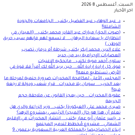
السبت, أغسطس 8 2026
اخر الأخبار
د. عبد الوهاب عبد الفضيل يكتب… الجامعات والجودة
الشاملة!!
(صوت الحق) مبارك عبد القادر محمد يكتب… (الميدان في
انتظارك يا سعادة البرهان…. لا تسمع لهم فإنهم سبب حريق
الوطن )
علاء الدين محمد ابكر يكتب: شرطة أم درمان تضرب
العصابات الإجرامية بيد من حديد
سلوى أحمد موية تكتب… ماتحكيه الاغنيات
فوق كل إرادة إرادة الله…. حين يريد الله لك أمراً فلا قوة في
الأرض تستطيع منعه!!
المجلس الأعلى لمكافحة المخدرات ضرورة حتمية لمرحلة ما
بعد الحرب…. سودان بلا مخدرات.. قرار شعب ودولة لا رجعة
فيه!!
عقوبة المخدرات… حين يعجز القانون عن ملاحقة حجم
الجريمة
صبرى محمد علي (العيكورة) يكتب… وزير الزراعة والري هل
تعلم أن هذا هو حال (الميجر) الرئيسي بمشروع الرهد؟
د. ياسر عثمان أبو عمار يكتب…. انتشار المخدرات في الإقليم
الشمالي… مشروع مُخطط لتدمير المجتمع
ابناء الحصاحيصا بالمملكة العربية السعودية يدعمون 9