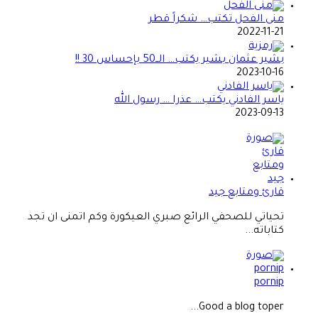
منى الفحل تكتب… شكراً قطر
2022-11-21
بشير عثمان بشير يكتب… الــ50 بإحساس 30 !!
2023-10-16
ياسر الفادني يكتب… عذرا … رسول الله
2023-09-13
قارئ ومتابع جيد
تحياتي للصحفي الرائع صبري العيكورة وكم اتمنى ان تجد
كتاباته...
pornip
Good a blog toper...