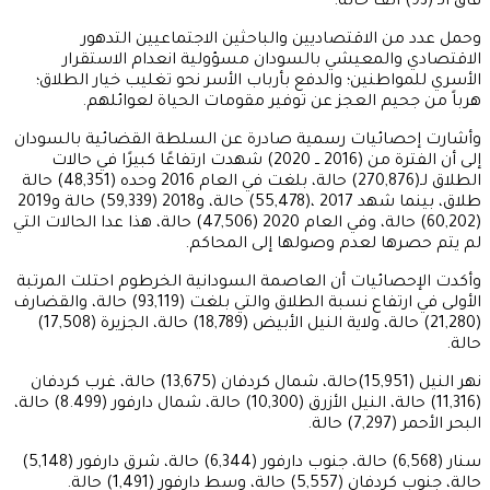
فاق الـ (93) ألف حالة.
وحمل عدد من الاقتصاديين والباحثين الاجتماعيين التدهور
الاقتصادي والمعيشي بالسودان مسؤولية انعدام الاستقرار
الأسري للمواطنين؛ والدفع بأرباب الأسر نحو تغليب خيار الطلاق؛
هرباً من جحيم العجز عن توفير مقومات الحياة لعوائلهم.
وأشارت إحصائيات رسمية صادرة عن السلطة القضائية بالسودان
إلى أن الفترة من (2016 ــ 2020) شهدت ارتفاعًا كبيرًا في حالات
الطلاق لـ(270,876) حالة، بلغت في العام 2016 وحده (48,351) حالة
طلاق، بينما شهد 2017 ،(55,478) حالة، و2018 (59,339) حالة و2019
(60,202) حالة، وفي العام 2020 (47,506) حالة، هذا عدا الحالات التي
لم يتم حصرها لعدم وصولها إلى المحاكم.
وأكدت الإحصائيات أن العاصمة السودانية الخرطوم احتلت المرتبة
الأولى في ارتفاع نسبة الطلاق والتي بلغت (93,119) حالة، والقضارف
(21,280) حالة، ولاية النيل الأبيض (18,789) حالة، الجزيرة (17,508)
حالة.
نهر النيل (15,951)حالة، شمال كردفان (13,675) حالة، غرب كردفان
(11,316) حالة، النيل الأزرق (10,300) حالة، شمال دارفور (8.499) حالة،
البحر الأحمر (7,297) حالة.
سنار (6,568) حالة، جنوب دارفور (6,344) حالة، شرق دارفور (5,148)
حالة، جنوب كردفان (5,557) حالة، وسط دارفور (1,491) حالة.