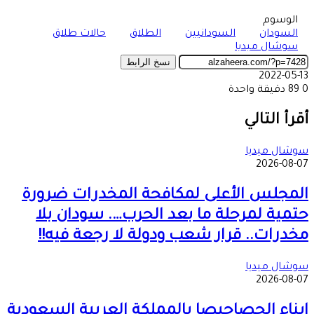
الوسوم
السودان
السودانيين
الطلاق
حالات طلاق
سوشال ميديا
نسخ الرابط
2022-05-13
0
89
دقيقة واحدة
‫X
طباعة
تيلقرام
ماسنجر
ماسنجر
واتساب
مشاركة
فيسبوك
عبر
أقرأ التالي
البريد
سوشال ميديا
2026-08-07
المجلس الأعلى لمكافحة المخدرات ضرورة
حتمية لمرحلة ما بعد الحرب…. سودان بلا
مخدرات.. قرار شعب ودولة لا رجعة فيه!!
سوشال ميديا
2026-08-07
ابناء الحصاحيصا بالمملكة العربية السعودية